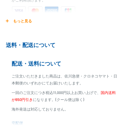
がご利用頂けます。
一寸の乱れなくガイドが並ぶ、当社オリジナル穂先のクオリティ、圧
巻です…！)
●穂先の先端の感度バランス抜群！！
もっと見る
●違和感無く喰いこむしなやかな穂先は、よく曲がり、釣る楽しさを
ご注文商品を発送後に、カード会社に登録された口座より、自
味わえます！！
動引き落としとなります。
●前アタリにも反応！高感度穂先
※ご予約商品の場合は、事前に決済を完了させて頂く場合
●穂先の蛍光塗り分け部分は、熟練職人が一本一本丁寧に塗装。
送料・配送について
がございます
見やすいから、アタリが取りやすい！！
※カード決済による手数料は発生致しません
●当店のオリジナル穂先は、サイズ別に＃1～＃8まで8種類をご用意し
配送・送料について
ております。
代金引換
お手持ちの、各メーカーのロッドに合わせることが可能です！！
ご注文いただきました商品は、佐川急便・クロネコヤマト・日
●専用パイプを標準装備！！仕掛けのセットをそのまま持ち運べま
※商品代金に代引手数料(消費税込み)が加算されます
本郵便のいずれかにてお届けいたします。
す！！
※一部高額商品、メーカー直送商品は、代金引換はご利用
一回のご注文につき税込11,000円以上お買い上げで、
国内送料
いただけません
が650円引き
になります。(クール便は除く)
海外発送は対応しておりません。
商品合計金額
代引き手数料
000,00
1円～
0
9,999円
330円
宅配便
0
10,000円～29,999円
440円