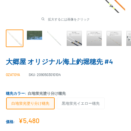
拡大するには画像をクリック
大郷屋 オリジナル海上釣堀穂先 #4
OZATOYA
SKU:
2090503010104
穂先カラー:
白地蛍光塗り分け穂先
白地蛍光塗り分け穂先
黒地蛍光イエロー穂先
販
¥5,480
価格:
売