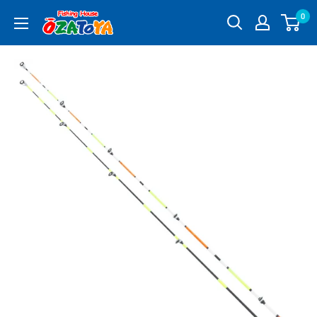
コ
0
釣
ン
具
テ
通
ン
販
ツ
OZATOYA
に
ス
キ
ッ
プ
す
る