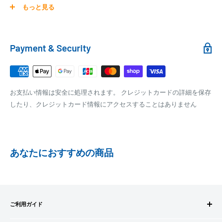
0
30,000円～99,999円
660円
商品の配送は弊社指定の配送業者でお届けいたします。
もっと見る
100,000円～
1,100円～
クール便の場合は、送料にクール料金385円の手数料が加算さ
れます。
銀行振込
Payment & Security
銀行振込みをお選びの方は、ご注文後お振込みの案内のメール
□梱包サイズ
にて、お振込み先をお知らせ致します。
梱包サイズが160cm以内となります
※商品の発送はお客様のご入金を当方で確認後となります
お支払い情報は安全に処理されます。 クレジットカードの詳細を保存
全重量が30kg以内となります
※振込み手数料はお客様のご負担となります
したり、クレジットカード情報にアクセスすることはありません
ご注文内容によっては、2便に分けさせて頂く場合がござい
ます
PAYPAY
PayPay株式会社が提供するキャッシュレス決済サービスです。
あなたにおすすめの商品
事前にPayPayのユーザー登録が必要になります。
事前にPayPayに残高がチャージされていることをご確認く
ださい。
お支払い時、PayPayの残高不足にてお支払いが行われなか
ご利用ガイド
った場合、再度お支払い手続きをいただきますようお願い
いたします。
ご注文方法