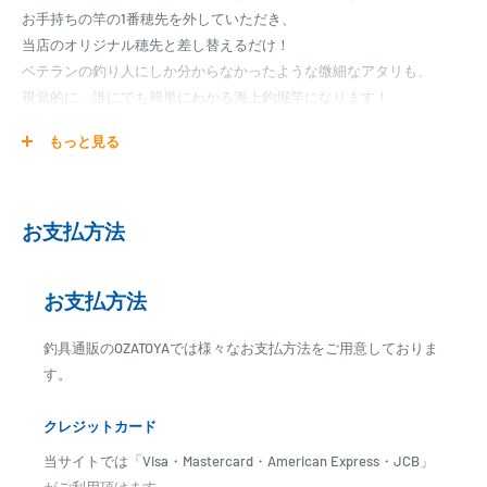
お手持ちの竿の1番穂先を外していただき、
当店のオリジナル穂先と差し替えるだけ！
ベテランの釣り人にしか分からなかったような微細なアタリも、
視覚的に、誰にでも簡単にわかる海上釣堀竿になります！
もっと見る
一般に流通している穂先は、カーボン、チタン、グラスなどの素材が
使われていますが、
脈釣りにはやはりグラスで作成している穂先が好まれています。
お支払方法
大郷屋オリジナル穂先は、安心のグラス製。
魚が糸に触れただけのような微妙な前当たりでも、
穂先の先端が鮮やかに視覚的に表してくれます。
お支払方法
「当たりが解らない」という方には、特にオススメです！！
釣具通販のOZATOYAでは様々なお支払方法をご用意しておりま
【OZATOYAオリジナル穂先の特徴】
す。
●ウキ釣りでは出来なかった全層でのさぐり(ミャク)釣りが可能です。
●ガイドが固定されているので、ガイドはずれが無く、トラブルが激
クレジットカード
減！！
当サイトでは「Visa・Mastercard・American Express・JCB」
(熟練の職人が一つ一つ丁寧にガイドを固定。