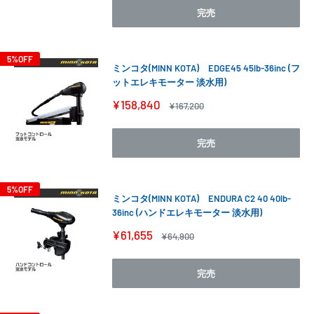
格
格
完売
5%OFF
ミンコタ(MINN KOTA) EDGE45 45lb-36inc (フ
ットエレキモーター 淡水用)
販
¥158,840
通
¥167,200
売
常
価
価
格
格
完売
5%OFF
ミンコタ(MINN KOTA) ENDURA C2 40 40lb-
36inc (ハンドエレキモーター 淡水用)
販
¥61,655
通
¥64,900
売
常
価
価
格
格
完売