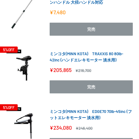
ンハンドル 大径ハンドル対応
販
¥7,480
売
価
格
完売
5%OFF
ミンコタ(MINN KOTA) TRAXXIS 80 80lb-
42inc (ハンドエレキモーター 淡水用)
販
¥205,865
通
¥216,700
売
常
価
価
格
格
完売
5%OFF
ミンコタ(MINN KOTA) EDGE70 70lb-45inc (フ
ットエレキモーター 淡水用)
販
¥234,080
通
¥246,400
売
常
価
価