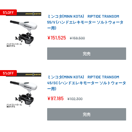
5%OFF
ミンコタ(MINN KOTA) RIPTIDE TRANSOM
55/V (ハンドエレキモーター ソルトウォータ
ー用)
販
¥151,525
通
¥159,500
売
常
価
価
格
格
完売
5%OFF
ミンコタ(MINN KOTA) RIPTIDE TRANSOM
45/SC (ハンドエレキモーター ソルトウォータ
ー用)
販
¥97,185
通
¥102,300
売
常
価
価
格
格
完売