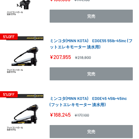
売
常
価
価
格
格
完売
5%OFF
ミンコタ(MINN KOTA) EDGE55 55lb-45inc (フ
ットエレキモーター 淡水用)
販
¥207,955
通
¥218,900
売
常
価
価
格
格
完売
5%OFF
ミンコタ(MINN KOTA) EDGE45 45lb-45inc
(フットエレキモーター 淡水用)
販
¥168,245
通
¥177,100
売
常
価
価
格
格
完売