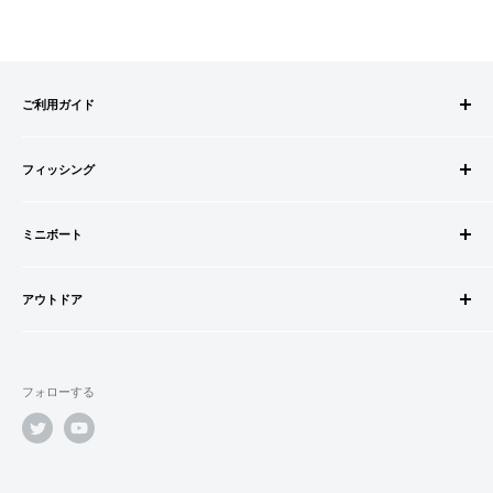
ご利用ガイド
ご注文方法
フィッシング
お支払方法
送料・配送について
ロッドビルドパーツ
キャンセル・返品について
ミニボート
ロッド
会員登録について
リール
ゴムボートセット
会社情報
道糸・ライン
アウトドア
ゴムボート
特定商取引法に基づく表記
ルアー
フローター
ウェダー
利用規約
ウキ・ウキ用品・目印
フロートボート
シューズ・ブーツ
プライバシーポリシー
鈎・仕掛け
フォローする
ボートオプションパーツ
ライフジャケット
オモリ・カゴ・ヨリモドシ
ボートカスタムパーツ
サングラス
エサ
船外機・船外機用品
バッグ
竿掛・竿受
エレキモーター・バッテリー
クーラー