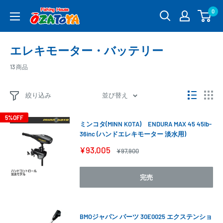
コ
0
釣
ン
具
テ
通
ン
エレキモーター・バッテリー
販
ツ
OZATOYA
に
13 商品
ス
キ
絞り込み
並び替え
ッ
プ
5%OFF
ミンコタ(MINN KOTA) ENDURA MAX 45 45lb-
す
36inc (ハンドエレキモーター 淡水用)
る
販
¥93,005
通
¥97,900
売
常
価
価
格
格
完売
BMOジャパン パーツ 30E0025 エクステンショ