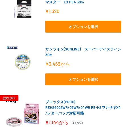
マスター EX PE4 30m
販
¥1,320
売
価
格
オプションを選択
サンライン(SUNLINE) スーパーアイスライン
30m
販
¥3,465
から
売
価
格
オプションを選択
20%OFF
プロックス(PROX)
PEHS6002WR/03WR/04WR PE-HSワカサギX4
/レターパック対応可能
販
¥1,144
から
通
¥1,430
売
常