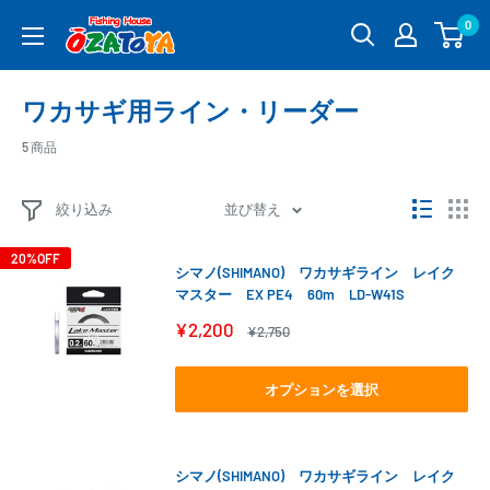
コ
0
釣
ン
具
テ
通
ン
ワカサギ用ライン・リーダー
販
ツ
OZATOYA
に
5 商品
ス
キ
絞り込み
並び替え
ッ
プ
20%OFF
シマノ(SHIMANO) ワカサギライン レイク
す
マスター EX PE4 60m LD-W41S
る
販
¥2,200
通
¥2,750
売
常
価
価
格
格
オプションを選択
シマノ(SHIMANO) ワカサギライン レイク