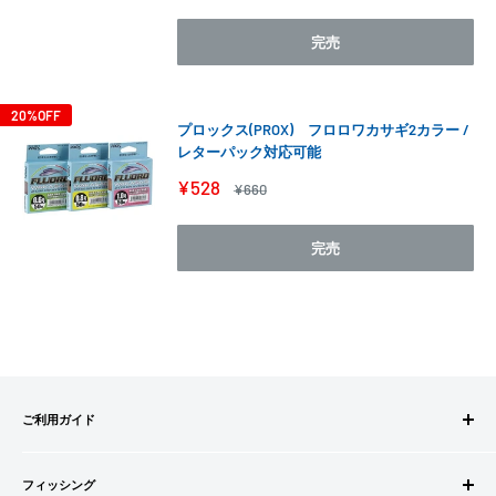
価
価
格
格
完売
20%OFF
プロックス(PROX) フロロワカサギ2カラー /
レターパック対応可能
販
¥528
通
¥660
売
常
価
価
格
格
完売
ご利用ガイド
ご注文方法
フィッシング
お支払方法