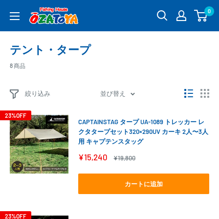
コ
0
釣
ン
具
テ
通
ン
テント・タープ
販
ツ
OZATOYA
に
8 商品
ス
キ
絞り込み
並び替え
ッ
プ
23%OFF
CAPTAINSTAG タープ UA-1089 トレッカー レ
す
クタタープセット320×290UV カーキ 2人〜3人
る
用 キャプテンスタッグ
販
¥15,240
通
¥19,800
売
常
価
価
格
格
カートに追加
23%OFF