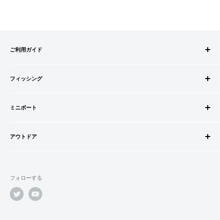
ご利用ガイド
ご注文方法
フィッシング
お支払方法
送料・配送について
ロッドビルドパーツ
キャンセル・返品について
ミニボート
ロッド
会員登録について
リール
ゴムボートセット
会社情報
道糸・ライン
アウトドア
ゴムボート
特定商取引法に基づく表記
ルアー
フローター
ウェダー
利用規約
ウキ・ウキ用品・目印
フロートボート
シューズ・ブーツ
プライバシーポリシー
鈎・仕掛け
フォローする
ボートオプションパーツ
ライフジャケット
オモリ・カゴ・ヨリモドシ
ボートカスタムパーツ
サングラス
エサ
船外機・船外機用品
バッグ
竿掛・竿受