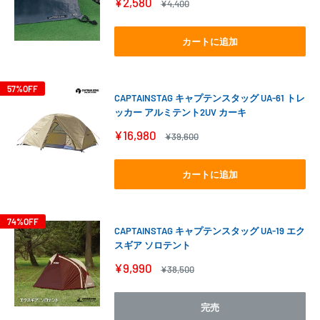
販
¥2,580
通
¥4,400
売
常
価
価
格
格
カートに追加
57%OFF
CAPTAINSTAG キャプテンスタッグ UA-61 トレ
ッカー アルミテント2UV カーキ
販
¥16,980
通
¥39,600
売
常
価
価
格
格
カートに追加
74%OFF
CAPTAINSTAG キャプテンスタッグ UA-19 エク
スギア ソロテント
販
¥9,990
通
¥38,500
売
常
価
価
格
格
完売