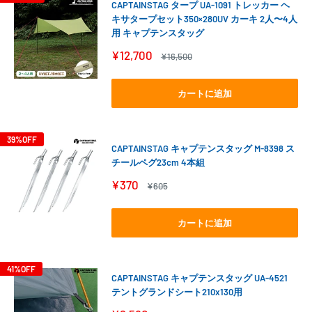
CAPTAINSTAG タープ UA-1091 トレッカー ヘ
キサタープセット350×280UV カーキ 2人〜4人
用 キャプテンスタッグ
販
¥12,700
通
¥16,500
売
常
価
価
格
格
カートに追加
39%OFF
CAPTAINSTAG キャプテンスタッグ M-8398 ス
チールペグ23cm 4本組
販
¥370
通
¥605
売
常
価
価
格
格
カートに追加
41%OFF
CAPTAINSTAG キャプテンスタッグ UA-4521
テントグランドシート210x130用