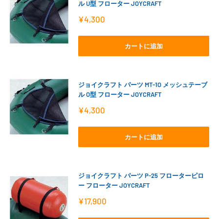
ル U型 フローター JOYCRAFT
販
¥4,300
売
価
格
カートに追加
ジョイクラフト パーツ MT-1O メッシュテーブ
ル O型 フローター JOYCRAFT
販
¥4,300
売
価
格
カートに追加
ジョイクラフト パーツ P-25 フローターピロ
ー フローター JOYCRAFT
販
¥17,900
売
価