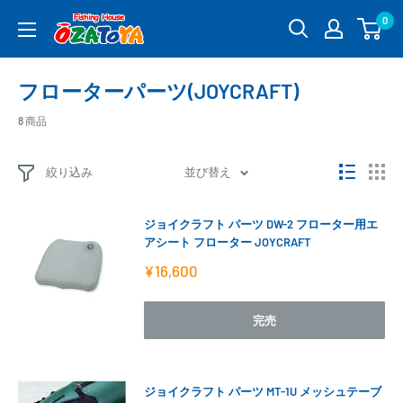
コ
0
釣
ン
具
テ
通
ン
フローターパーツ(JOYCRAFT)
販
ツ
OZATOYA
に
8 商品
ス
キ
絞り込み
並び替え
ッ
プ
ジョイクラフト パーツ DW-2 フローター用エ
す
アシート フローター JOYCRAFT
る
販
¥16,600
売
価
格
完売
ジョイクラフト パーツ MT-1U メッシュテーブ