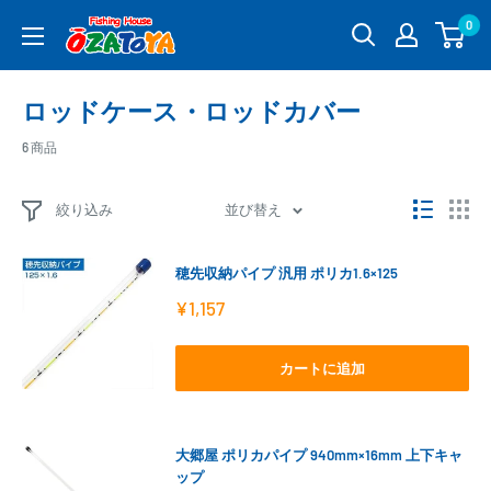
コ
0
釣
ン
具
テ
通
ン
ロッドケース・ロッドカバー
販
ツ
OZATOYA
に
6 商品
ス
キ
絞り込み
並び替え
ッ
プ
穂先収納パイプ 汎用 ポリカ1.6×125
す
る
販
¥1,157
売
価
格
カートに追加
大郷屋 ポリカパイプ 940mm×16mm 上下キャ
ップ