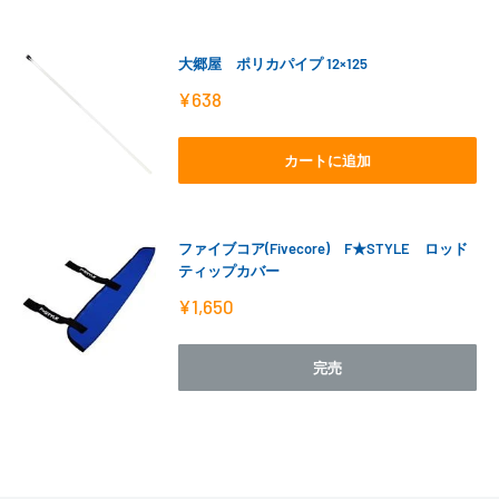
大郷屋 ポリカパイプ 12×125
販
¥638
売
価
格
カートに追加
ファイブコア(Fivecore) F★STYLE ロッド
ティップカバー
販
¥1,650
売
価
格
完売