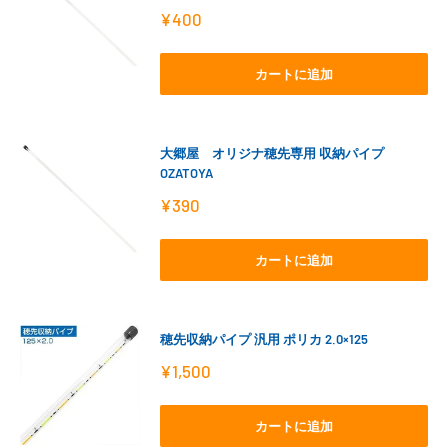
販
¥400
売
価
格
カートに追加
大郷屋 オリジナ穂先専用 収納パイプ
OZATOYA
販
¥390
売
価
格
カートに追加
穂先収納パイプ 汎用 ポリカ 2.0×125
販
¥1,500
売
価
格
カートに追加