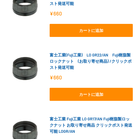
スト発送可能
販
¥660
売
価
格
カートに追加
富士工業(Fuji工業) LO GR22/AN Fuji樹脂製
ロックナット (お取り寄せ商品) /クリックポ
スト発送可能
販
¥660
売
価
格
カートに追加
富士工業 Fuji工業 LO GR17/AN Fuji樹脂製ロッ
クナット お取り寄せ商品 クリックポスト発送
可能 LOGR/AN