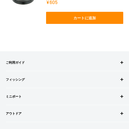
販
¥605
売
価
格
カートに追加
ご利用ガイド
ご注文方法
フィッシング
お支払方法
送料・配送について
ロッドビルドパーツ
キャンセル・返品について
ミニボート
ロッド
会員登録について
リール
ゴムボートセット
会社情報
道糸・ライン
アウトドア
ゴムボート
特定商取引法に基づく表記
ルアー
フローター
ウェダー