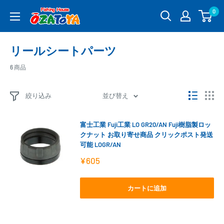
コ
0
釣
ン
具
テ
通
ン
リールシートパーツ
販
ツ
OZATOYA
に
6 商品
ス
キ
絞り込み
並び替え
ッ
プ
富士工業 Fuji工業 LO GR20/AN Fuji樹脂製ロッ
す
クナット お取り寄せ商品 クリックポスト発送
る
可能 LOGR/AN
販
¥605
売
価
格
カートに追加