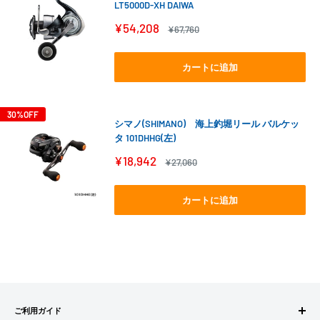
LT5000D-XH DAIWA
販
¥54,208
通
¥67,760
売
常
価
価
格
格
カートに追加
30%OFF
シマノ(SHIMANO) 海上釣堀リール バルケッ
タ 101DHHG(左)
販
¥18,942
通
¥27,060
売
常
価
価
格
格
カートに追加
ご利用ガイド