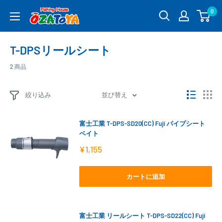
コ
0
釣
ン
具
テ
通
ン
T-DPSリールシート
販
ツ
OZATOYA
に
2 商品
ス
キ
絞り込み
並び替え
ッ
プ
富士工業 T-DPS-SD20(CC) Fuji パイプシート
す
ベイト
る
販
¥1,155
売
価
格
カートに追加
富士工業 リールシート T-DPS-SD22(CC) Fuji