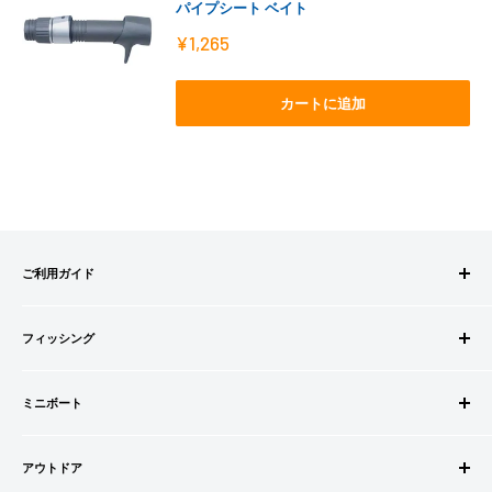
パイプシート ベイト
販
¥1,265
売
価
格
カートに追加
ご利用ガイド
ご注文方法
フィッシング
お支払方法
送料・配送について
ロッドビルドパーツ
キャンセル・返品について
ミニボート
ロッド
会員登録について
リール
ゴムボートセット
会社情報
道糸・ライン
アウトドア
ゴムボート