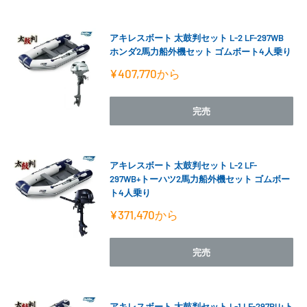
アキレスボート 太鼓判セット L-2 LF-297WB
ホンダ2馬力船外機セット ゴムボート4人乗り
販
¥407,770
から
売
価
格
完売
アキレスボート 太鼓判セット L-2 LF-
297WB+トーハツ2馬力船外機セット ゴムボー
ト4人乗り
販
¥371,470
から
売
価
格
完売
アキレスボート 太鼓判セット L-1 LF-297RU+ト