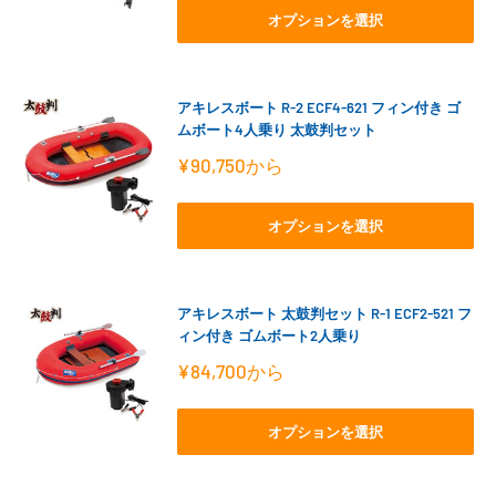
格
オプションを選択
アキレスボート R-2 ECF4-621 フィン付き ゴ
ムボート4人乗り 太鼓判セット
販
¥90,750
から
売
価
格
オプションを選択
アキレスボート 太鼓判セット R-1 ECF2-521 フ
ィン付き ゴムボート2人乗り
販
¥84,700
から
売
価
格
オプションを選択