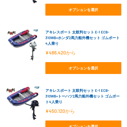
価
格
オプションを選択
アキレスボート 太鼓判セット E-1 ECB-
310WB+ホンダ2馬力船外機セット ゴムボート
4人乗り
販
¥486,420
から
売
価
格
オプションを選択
アキレスボート 太鼓判セット E-1 ECB-
310WB+トーハツ2馬力船外機セット ゴムボー
ト4人乗り
販
¥450,120
から
売
価
格
オプションを選択