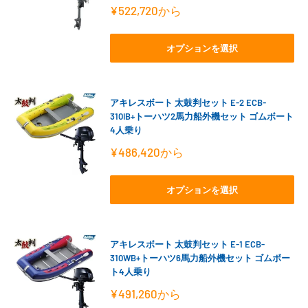
販
¥522,720
から
売
価
格
オプションを選択
アキレスボート 太鼓判セット E-2 ECB-
310IB+トーハツ2馬力船外機セット ゴムボート
4人乗り
販
¥486,420
から
売
価
格
オプションを選択
アキレスボート 太鼓判セット E-1 ECB-
310WB+トーハツ6馬力船外機セット ゴムボー
ト4人乗り
販
¥491,260
から
売