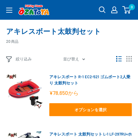
コ
0
釣
ン
具
テ
通
ン
アキレスボート太鼓判セット
販
ツ
OZATOYA
に
20 商品
ス
キ
絞り込み
並び替え
ッ
プ
アキレスボート R-1 EC2-521 ゴムボート2人乗
す
り 太鼓判セット
る
販
¥78,650
から
売
価
格
オプションを選択
アキレスボート 太鼓判セット L-1 LF-297RU+ホ