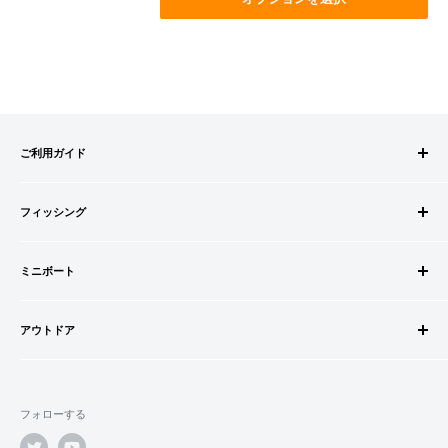
ご利用ガイド
ご注文方法
フィッシング
お支払方法
送料・配送について
ロッドビルドパーツ
キャンセル・返品について
ミニボート
ロッド
会員登録について
リール
ゴムボートセット
会社情報
道糸・ライン
アウトドア
ゴムボート
特定商取引法に基づく表記
ルアー
フローター
ウェダー
利用規約
ウキ・ウキ用品・目印
フロートボート
シューズ・ブーツ
プライバシーポリシー
鈎・仕掛け
フォローする
ボートオプションパーツ
ライフジャケット
オモリ・カゴ・ヨリモドシ
ボートカスタムパーツ