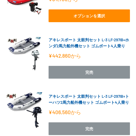
売
価
格
オプションを選択
アキレスボート 太鼓判セット L-3 LF-297IB+ホ
ンダ2馬力船外機セット ゴムボート4人乗り
販
¥442,860
から
売
価
格
完売
アキレスボート 太鼓判セット L-3 LF-297IB+ト
ーハツ2馬力船外機セット ゴムボート4人乗り
販
¥406,560
から
売
価
格
完売