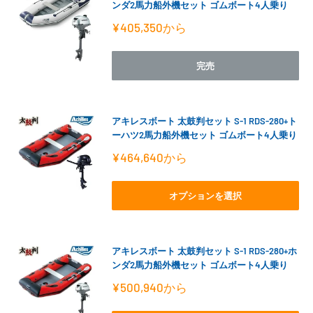
ンダ2馬力船外機セット ゴムボート4人乗り
販
¥405,350
から
売
価
格
完売
アキレスボート 太鼓判セット S-1 RDS-280+ト
ーハツ2馬力船外機セット ゴムボート4人乗り
販
¥464,640
から
売
価
格
オプションを選択
アキレスボート 太鼓判セット S-1 RDS-280+ホ
ンダ2馬力船外機セット ゴムボート4人乗り
販
¥500,940
から
売
価