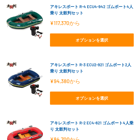
アキレスボート R-4 ECU4-942 ゴムボート4人
乗り 太鼓判セット
販
¥117,370
から
売
価
格
オプションを選択
アキレスボート R-3 ECU2-921 ゴムボート2人
乗り 太鼓判セット
販
¥94,380
から
売
価
格
オプションを選択
アキレスボート R-2 EC4-621 ゴムボート4人乗
り 太鼓判セット
販
¥84,700
から