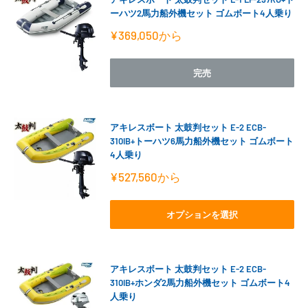
ーハツ2馬力船外機セット ゴムボート4人乗り
販
¥369,050
から
売
価
格
完売
アキレスボート 太鼓判セット E-2 ECB-
310IB+トーハツ6馬力船外機セット ゴムボート
4人乗り
販
¥527,560
から
売
価
格
オプションを選択
アキレスボート 太鼓判セット E-2 ECB-
310IB+ホンダ2馬力船外機セット ゴムボート4
人乗り