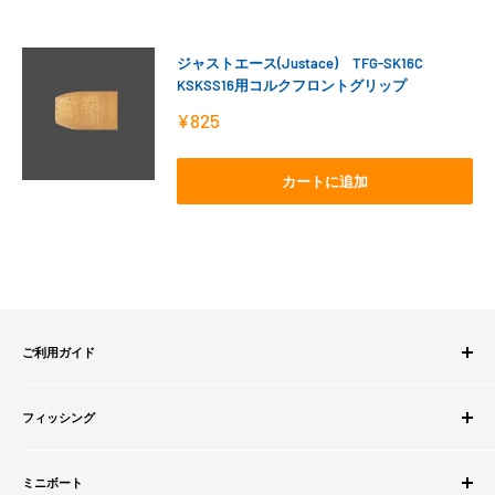
ジャストエース(Justace) TFG-SK16C
KSKSS16用コルクフロントグリップ
販
¥825
売
価
格
カートに追加
ご利用ガイド
ご注文方法
フィッシング
お支払方法
送料・配送について
ロッドビルドパーツ
キャンセル・返品について
ミニボート
ロッド