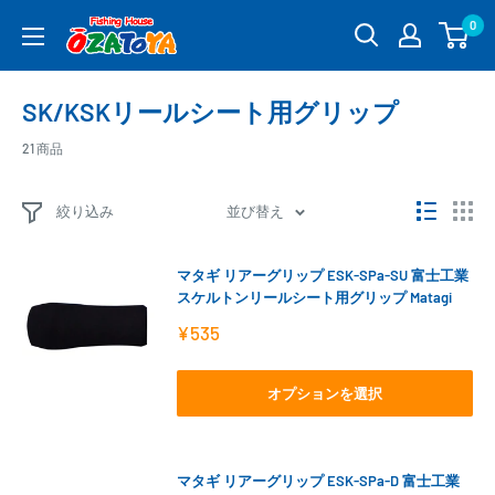
コ
0
釣
ン
具
テ
通
ン
SK/KSKリールシート用グリップ
販
ツ
OZATOYA
に
21 商品
ス
キ
絞り込み
並び替え
ッ
プ
マタギ リアーグリップ ESK-SPa-SU 富士工業
す
スケルトンリールシート用グリップ Matagi
る
販
¥535
売
価
格
オプションを選択
マタギ リアーグリップ ESK-SPa-D 富士工業