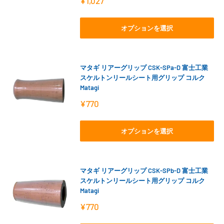
販
¥1,027
売
価
格
オプションを選択
マタギ リアーグリップ CSK-SPa-D 富士工業
スケルトンリールシート用グリップ コルク
Matagi
販
¥770
売
価
格
オプションを選択
マタギ リアーグリップ CSK-SPb-D 富士工業
スケルトンリールシート用グリップ コルク
Matagi
販
¥770
売
価