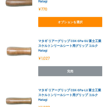
Matagi
販
¥770
売
価
格
オプションを選択
マタギ リアーグリップ CSK-SPa-SU 富士工業
スケルトンリールシート用グリップ コルク
Matagi
販
¥1,027
売
価
格
完売
マタギ リアーグリップ CSK-SPa-LU 富士工業
スケルトンリールシート用グリップ コルク
Matagi