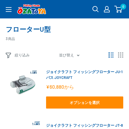
コ
0
釣
ン
具
テ
通
ン
フローターU型
販
ツ
OZATOYA
に
3 商品
ス
キ
絞り込み
並び替え
ッ
プ
ジョイクラフト フィッシングフローター JU-1
す
バス JOYCRAFT
る
販
¥60,880
から
売
価
格
オプションを選択
ジョイクラフト フィッシングフローター JT-8