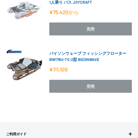
1人乗り バス JOYCRAFT
販
¥75,420
から
売
価
格
完売
バイソンウェーブ フィッシングフローター
BW178U-TS U型 BISONWAVE
販
¥111,100
売
価
格
完売
ご利用ガイド