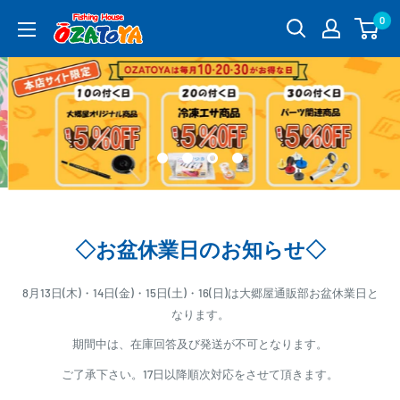
コ
0
釣
ン
具
テ
通
ン
販
ツ
OZATOYA
に
ス
キ
ッ
プ
す
◇お盆休業日のお知らせ◇
る
8月13日(木)・14日(金)・15日(土)・16(日)は大郷屋通販部お盆休業日と
なります。
期間中は、在庫回答及び発送が不可となります。
ご了承下さい。17日以降順次対応をさせて頂きます。