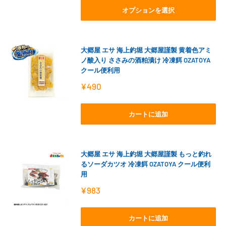
格
オプションを選択
大郷屋 エサ 海上釣堀 大郷屋謹製 黄着色アミ
ノ酸入り ささみの酒粕漬け 冷凍餌 OZATOYA
クール便利用
販
¥490
売
価
格
カートに追加
大郷屋 エサ 海上釣堀 大郷屋謹製 もっと釣れ
るソーダカツオ 冷凍餌 OZATOYA クール便利
用
販
¥983
売
価
格
カートに追加