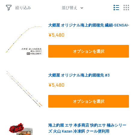
絞り込み
並び替え
大郷屋 オリジナル海上釣堀穂先 繊細-SENSAI-
販
¥5,480
売
価
格
オプションを選択
大郷屋 オリジナル海上釣堀穂先 #3
販
¥5,480
売
価
格
オプションを選択
海上釣堀 エサ 本多商店 快釣エサ 極みシリー
ズ 火山 Kazan 冷凍餌 クール便利用