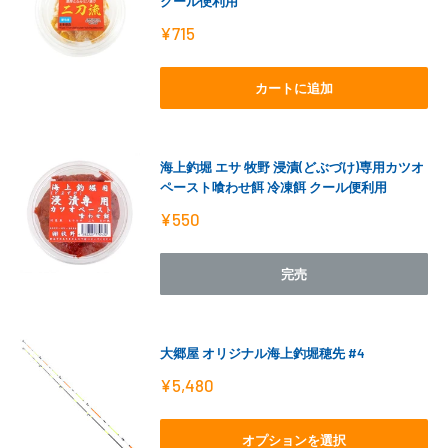
クール便利用
販
¥715
売
価
格
カートに追加
海上釣堀 エサ 牧野 浸漬(どぶづけ)専用カツオ
ペースト喰わせ餌 冷凍餌 クール便利用
販
¥550
売
価
格
完売
大郷屋 オリジナル海上釣堀穂先 #4
販
¥5,480
売
価
格
オプションを選択