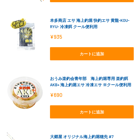
本多商店 エサ 海上釣堀 快釣エサ 黄龍-KOU-
RYU- 冷凍餌 クール便利用
販
¥935
売
価
格
カートに追加
おうみ楽釣会青年部 海上釣堀専用 楽釣餌
AKB+ 海上釣堀エサ 冷凍エサ ※クール便利用
販
¥690
売
価
格
カートに追加
大郷屋 オリジナル海上釣堀穂先 #7