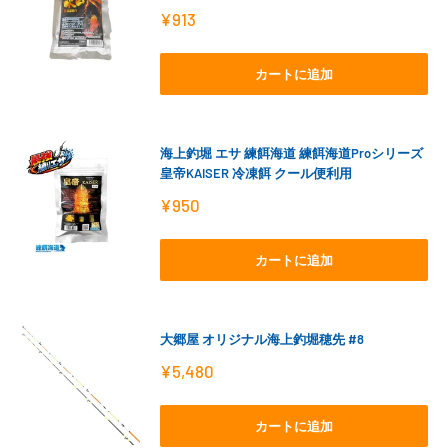
販
¥913
売
価
格
カートに追加
海上釣堀 エサ 練餌海道 練餌海道Proシリーズ
皇帝KAISER 冷凍餌 クール便利用
販
¥950
売
価
格
カートに追加
大郷屋 オリジナル海上釣堀穂先 #8
販
¥5,480
売
価
格
カートに追加