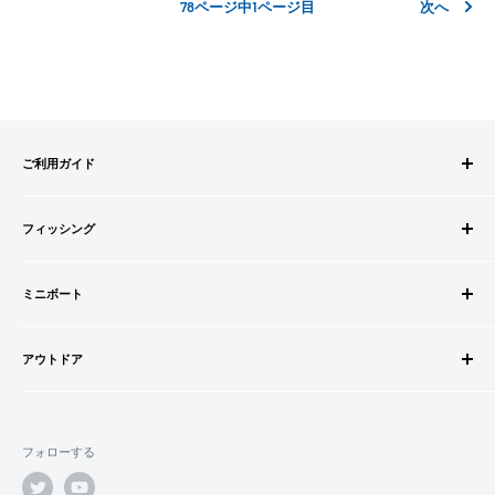
78ページ中1ページ目
次へ
ご利用ガイド
ご注文方法
フィッシング
お支払方法
送料・配送について
ロッドビルドパーツ
キャンセル・返品について
ミニボート
ロッド
会員登録について
リール
ゴムボートセット
会社情報
道糸・ライン
アウトドア
ゴムボート
特定商取引法に基づく表記
ルアー
フローター
ウェダー
利用規約
ウキ・ウキ用品・目印
フロートボート
シューズ・ブーツ
プライバシーポリシー
鈎・仕掛け
フォローする
ボートオプションパーツ
ライフジャケット
オモリ・カゴ・ヨリモドシ
ボートカスタムパーツ
サングラス