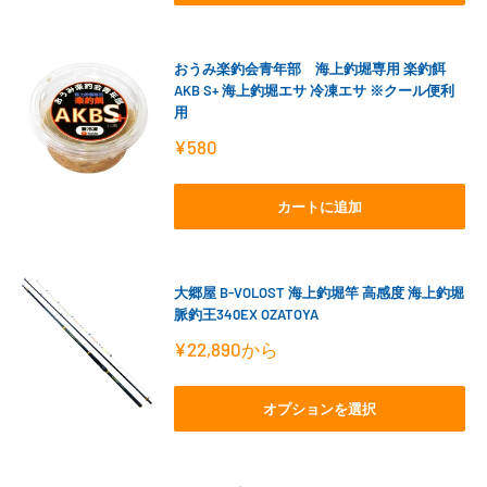
おうみ楽釣会青年部 海上釣堀専用 楽釣餌
AKB S+ 海上釣堀エサ 冷凍エサ ※クール便利
用
販
¥580
売
価
格
カートに追加
大郷屋 B-VOLOST 海上釣堀竿 高感度 海上釣堀
脈釣王340EX OZATOYA
販
¥22,890
から
売
価
格
オプションを選択