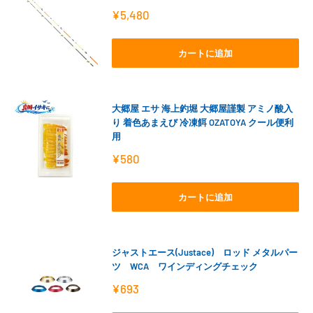
販
¥5,480
売
価
格
カートに追加
大郷屋 エサ 海上釣堀 大郷屋謹製 アミノ酸入
り 着色あまえび 冷凍餌 OZATOYA クール便利
用
販
¥580
売
価
格
カートに追加
ジャストエース(Justace) ロッド メタルパー
ツ WCA ワインディングチェック
販
¥693
売
価