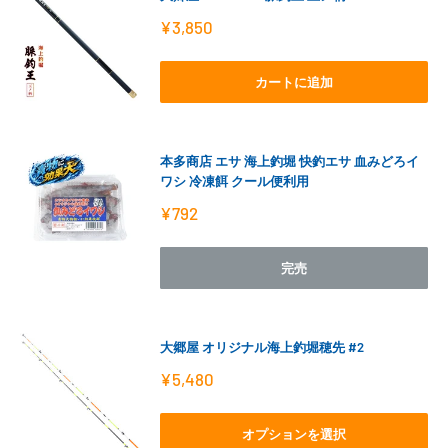
販
¥3,850
売
価
格
カートに追加
本多商店 エサ 海上釣堀 快釣エサ 血みどろイ
ワシ 冷凍餌 クール便利用
販
¥792
売
価
格
完売
大郷屋 オリジナル海上釣堀穂先 #2
販
¥5,480
売
価
格
オプションを選択