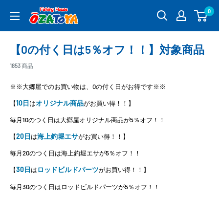
コ
0
釣
ン
具
テ
通
ン
【0の付く日は5％オフ！！】対象商品
販
ツ
OZATOYA
に
1853 商品
ス
※※大郷屋でのお買い物は、0の付く日がお得です※※
キ
ッ
10日
オリジナル商品
【
は
がお買い得！！】
プ
毎月10のつく日は大郷屋オリジナル商品が5％オフ！！
す
る
20日
海上釣堀エサ
【
は
がお買い得！！】
毎月20のつく日は海上釣堀エサが5％オフ！！
30日
ロッドビルドパーツ
【
は
がお買い得！！】
毎月30のつく日はロッドビルドパーツが5％オフ！！