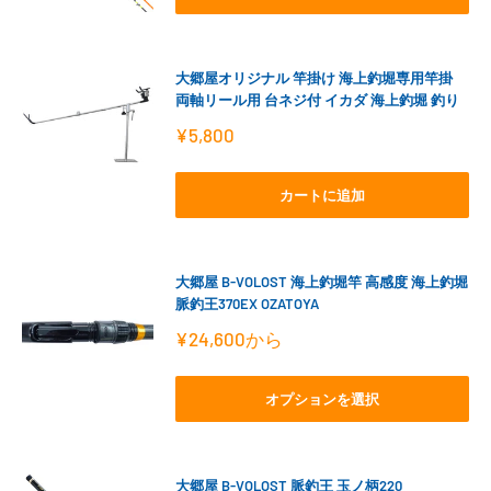
大郷屋オリジナル 竿掛け 海上釣堀専用竿掛
両軸リール用 台ネジ付 イカダ 海上釣堀 釣り
販
¥5,800
売
価
格
カートに追加
大郷屋 B-VOLOST 海上釣堀竿 高感度 海上釣堀
脈釣王370EX OZATOYA
販
¥24,600
から
売
価
格
オプションを選択
大郷屋 B-VOLOST 脈釣王 玉ノ柄220