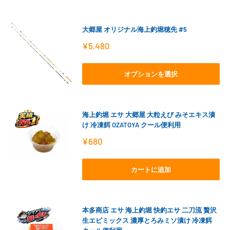
大郷屋 オリジナル海上釣堀穂先 #5
販
¥5,480
売
価
格
オプションを選択
海上釣堀 エサ 大郷屋 大粒えび みそエキス漬
け 冷凍餌 OZATOYA クール便利用
販
¥680
売
価
格
カートに追加
本多商店 エサ 海上釣堀 快釣エサ 二刀流 贅沢
生エビミックス 濃厚とろみミソ漬け 冷凍餌