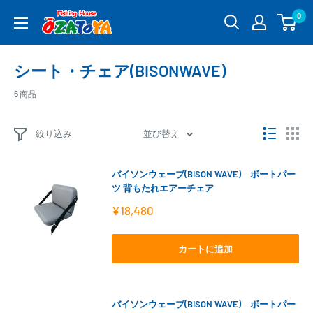
コ
0
釣
ン
具
テ
通
ン
シート・チェア(BISONWAVE)
販
ツ
OZATOYA
に
6 商品
ス
キ
絞り込み
並び替え
ッ
プ
バイソンウェーブ(BISON WAVE) ボートパー
す
ツ 背もたれエアーチェア
る
販
¥18,480
売
価
格
カートに追加
バイソンウェーブ(BISON WAVE) ボートパー