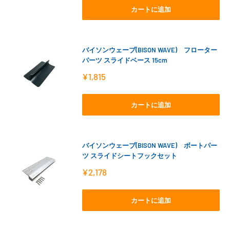
格
カートに追加
バイソンウェーブ(BISON WAVE) フローター
パーツ スライドベース 15cm
販
¥1,815
売
価
格
カートに追加
バイソンウェーブ(BISON WAVE) ボートパー
ツ スライドシートフックセット
販
¥2,178
売
価
格
カートに追加