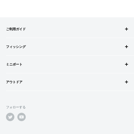
ご利用ガイド
ご注文方法
フィッシング
お支払方法
送料・配送について
ロッドビルドパーツ
キャンセル・返品について
ミニボート
ロッド
会員登録について
リール
ゴムボートセット
会社情報
道糸・ライン
アウトドア
ゴムボート
特定商取引法に基づく表記
ルアー
フローター
ウェダー
利用規約
ウキ・ウキ用品・目印
フロートボート
シューズ・ブーツ
プライバシーポリシー
鈎・仕掛け
フォローする
ボートオプションパーツ
ライフジャケット
オモリ・カゴ・ヨリモドシ
ボートカスタムパーツ
サングラス
エサ
船外機・船外機用品
バッグ
竿掛・竿受
エレキモーター・バッテリー