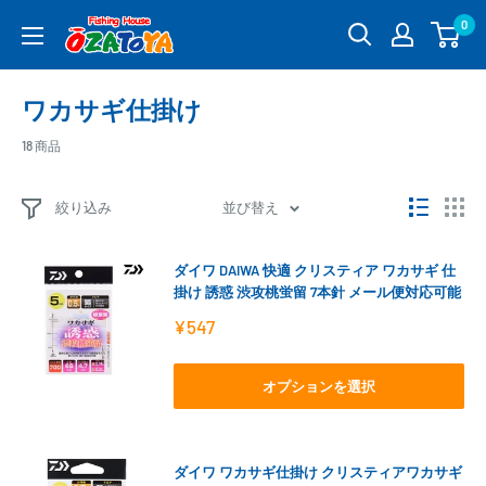
コ
0
釣
ン
具
テ
通
ン
ワカサギ仕掛け
販
ツ
OZATOYA
に
18 商品
ス
キ
絞り込み
並び替え
ッ
プ
ダイワ DAIWA 快適 クリスティア ワカサギ 仕
す
掛け 誘惑 渋攻桃蛍留 7本針 メール便対応可能
る
販
¥547
売
価
格
オプションを選択
ダイワ ワカサギ仕掛け クリスティアワカサギ