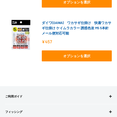
格
オプションを選択
ダイワ(DAIWA) ワカサギ仕掛け 快適ワカサ
ギ仕掛け ケイムラカラー 誘惑色攻 M5 5本針
メール便対応可能
販
¥457
売
価
格
オプションを選択
ご利用ガイド
ご注文方法
フィッシング
お支払方法