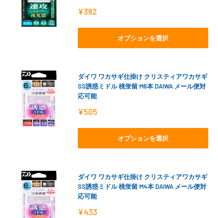
販
¥382
売
価
格
オプションを選択
ダイワ ワカサギ仕掛け クリスティアワカサギ
SS誘惑ミドル 桃蛍留 M6本 DAIWA メール便対
応可能
販
¥505
売
価
格
オプションを選択
ダイワ ワカサギ仕掛け クリスティアワカサギ
SS誘惑ミドル 桃蛍留 M4本 DAIWA メール便対
応可能
販
¥433