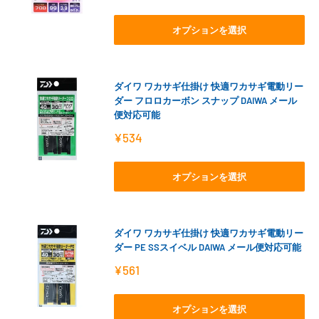
売
価
格
オプションを選択
ダイワ ワカサギ仕掛け 快適ワカサギ電動リー
ダー フロロカーボン スナップ DAIWA メール
便対応可能
販
¥534
売
価
格
オプションを選択
ダイワ ワカサギ仕掛け 快適ワカサギ電動リー
ダー PE SSスイベル DAIWA メール便対応可能
販
¥561
売
価
格
オプションを選択