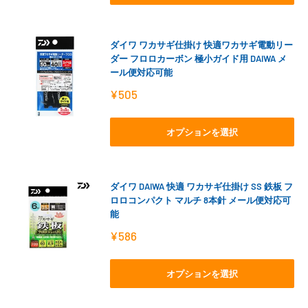
ダイワ ワカサギ仕掛け 快適ワカサギ電動リー
ダー フロロカーボン 極小ガイド用 DAIWA メ
ール便対応可能
販
¥505
売
価
格
オプションを選択
ダイワ DAIWA 快適 ワカサギ仕掛け SS 鉄板 フ
ロロコンパクト マルチ 8本針 メール便対応可
能
販
¥586
売
価
格
オプションを選択