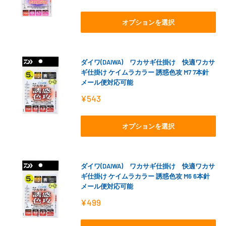
売
価
格
オプションを選択
ダイワ(DAIWA) ワカサギ仕掛け 快適ワカサ
ギ仕掛け ケイムラカラー 誘惑色攻 M7 7本針
メール便対応可能
販
¥543
売
価
格
オプションを選択
ダイワ(DAIWA) ワカサギ仕掛け 快適ワカサ
ギ仕掛け ケイムラカラー 誘惑色攻 M6 6本針
メール便対応可能
販
¥499
売
価