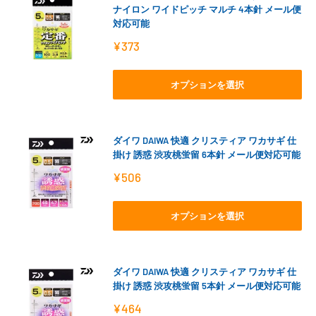
ナイロン ワイドピッチ マルチ 4本針 メール便
対応可能
販
¥373
売
価
格
オプションを選択
ダイワ DAIWA 快適 クリスティア ワカサギ 仕
掛け 誘惑 渋攻桃蛍留 6本針 メール便対応可能
販
¥506
売
価
格
オプションを選択
ダイワ DAIWA 快適 クリスティア ワカサギ 仕
掛け 誘惑 渋攻桃蛍留 5本針 メール便対応可能
販
¥464