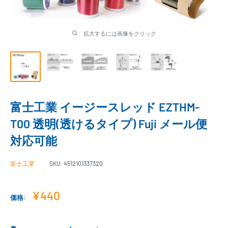
拡大するには画像をクリック
富士工業 イージースレッド EZTHM-
T00 透明(透けるタイプ) Fuji メール便
対応可能
富士工業
SKU:
4512101337320
販
¥440
価格:
売
価