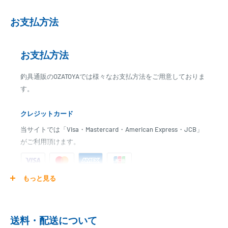
お支払方法
お支払方法
釣具通販のOZATOYAでは様々なお支払方法をご用意しておりま
す。
クレジットカード
当サイトでは「Visa・Mastercard・American Express・JCB」
がご利用頂けます。
もっと見る
ご注文商品を発送後に、カード会社に登録された口座より、自
動引き落としとなります。
※ご予約商品の場合は、事前に決済を完了させて頂く場合
送料・配送について
がございます