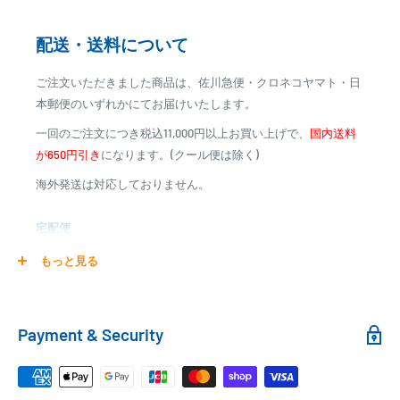
※カード決済による手数料は発生致しません
配送・送料について
代金引換
ご注文いただきました商品は、佐川急便・クロネコヤマト・日
※商品代金に代引手数料(消費税込み)が加算されます
本郵便のいずれかにてお届けいたします。
※一部高額商品、メーカー直送商品は、代金引換はご利用
一回のご注文につき税込11,000円以上お買い上げで、
国内送料
いただけません
が650円引き
になります。(クール便は除く)
海外発送は対応しておりません。
商品合計金額
代引き手数料
000,00
1円～
0
9,999円
330円
宅配便
0
10,000円～29,999円
440円
0
30,000円～99,999円
660円
商品の配送は弊社指定の配送業者でお届けいたします。
もっと見る
100,000円～
1,100円～
クール便の場合は、送料にクール料金385円の手数料が加算さ
れます。
銀行振込
Payment & Security
銀行振込みをお選びの方は、ご注文後お振込みの案内のメール
□梱包サイズ
にて、お振込み先をお知らせ致します。
梱包サイズが160cm以内となります