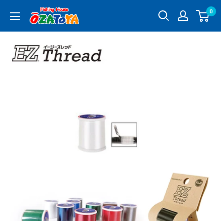
コ
0
釣
ン
具
テ
通
ン
販
ツ
OZATOYA
に
ス
キ
ッ
プ
す
る