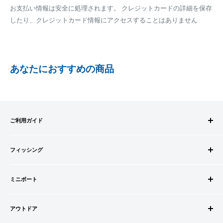
※商品の発送はお客様のご入金を当方で確認後となります
お支払い情報は安全に処理されます。 クレジットカードの詳細を保存
全重量が30kg以内となります
※振込み手数料はお客様のご負担となります
したり、クレジットカード情報にアクセスすることはありません
ご注文内容によっては、2便に分けさせて頂く場合がござい
ます
PAYPAY
PayPay株式会社が提供するキャッシュレス決済サービスです。
あなたにおすすめの商品
事前にPayPayのユーザー登録が必要になります。
事前にPayPayに残高がチャージされていることをご確認く
ださい。
お支払い時、PayPayの残高不足にてお支払いが行われなか
ご利用ガイド
った場合、再度お支払い手続きをいただきますようお願い
いたします。
ご注文方法
□お届け日
購入金額の一部だけをPayPayで支払うことはできません。
フィッシング
お支払方法
在庫がございましたら7営業日以内にお届けいたします
送料・配送について
ロッドビルドパーツ
SHOPIFYペイメント
商品の出荷が遅れる場合はメールでご連絡致します
キャンセル・返品について
ミニボート
ロッド
スマートフォン・タブレットを使ってご注文の方にご利用頂け
会員登録について
リール
ゴムボートセット
るサービスとなります。
会社情報
道糸・ライン
アウトドア
ゴムボート
Shop Payにてメールアドレスと携帯電話番号を登録すると、次
特定商取引法に基づく表記