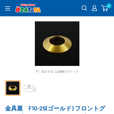
コ
0
釣
ン
具
テ
通
ン
販
ツ
OZATOYA
に
ス
キ
ッ
プ
す
る
拡大するには画像をクリック
金具屋 F10-25(ゴールド) フロントグ