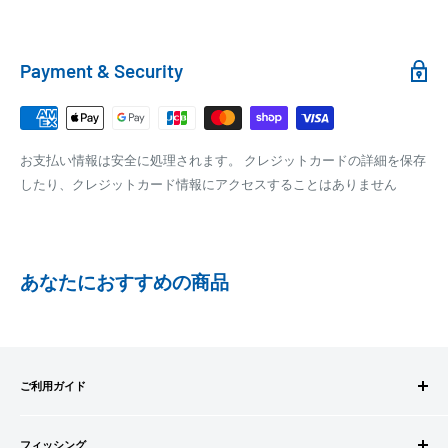
100,000円～
1,100円～
クール便の場合は、送料にクール料金385円の手数料が加算さ
れます。
銀行振込
Payment & Security
銀行振込みをお選びの方は、ご注文後お振込みの案内のメール
□梱包サイズ
にて、お振込み先をお知らせ致します。
梱包サイズが160cm以内となります
※商品の発送はお客様のご入金を当方で確認後となります
お支払い情報は安全に処理されます。 クレジットカードの詳細を保存
全重量が30kg以内となります
※振込み手数料はお客様のご負担となります
したり、クレジットカード情報にアクセスすることはありません
ご注文内容によっては、2便に分けさせて頂く場合がござい
ます
PAYPAY
PayPay株式会社が提供するキャッシュレス決済サービスです。
あなたにおすすめの商品
事前にPayPayのユーザー登録が必要になります。
事前にPayPayに残高がチャージされていることをご確認く
ださい。
お支払い時、PayPayの残高不足にてお支払いが行われなか
ご利用ガイド
った場合、再度お支払い手続きをいただきますようお願い
いたします。
ご注文方法
□お届け日
購入金額の一部だけをPayPayで支払うことはできません。
フィッシング