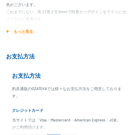
色がございます。
これまでにない、高さ(厚さ)2.8mmで軽量かつデザインをライトに仕
上げるのに最適です。
※本商品はお取り寄せとなります。手作業での製造品のためメーカー
もっと見る
欠品の場合はお時間をいただくこととなります。
※コチラの商品は通販のみのお取り扱いとなります。
お支払方法
【お取り寄せ】
金具屋はお取り寄せ商品となります。
お支払方法
発送日までに、2日～7日のお時間をいただく場合がございます。
メーカー在庫切れの場合は、ご注文をキャンセル又は予約扱いとさせ
釣具通販のOZATOYAでは様々なお支払方法をご用意しておりま
ていただく場合がございますので、お急ぎの場合はご注文前に納期を
す。
お問い合わせ下さい。
クレジットカード
当サイトでは「Visa・Mastercard・American Express・JCB」
がご利用頂けます。