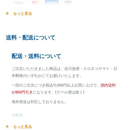
もっと見る
ご注文商品を発送後に、カード会社に登録された口座より、自
動引き落としとなります。
※ご予約商品の場合は、事前に決済を完了させて頂く場合
送料・配送について
がございます
※カード決済による手数料は発生致しません
配送・送料について
代金引換
ご注文いただきました商品は、佐川急便・クロネコヤマト・日
※商品代金に代引手数料(消費税込み)が加算されます
本郵便のいずれかにてお届けいたします。
※一部高額商品、メーカー直送商品は、代金引換はご利用
一回のご注文につき税込11,000円以上お買い上げで、
国内送料
いただけません
が650円引き
になります。(クール便は除く)
海外発送は対応しておりません。
商品合計金額
代引き手数料
000,00
1円～
0
9,999円
330円
宅配便
0
10,000円～29,999円
440円
0
30,000円～99,999円
660円
商品の配送は弊社指定の配送業者でお届けいたします。
もっと見る