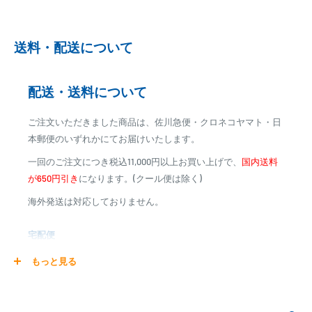
動引き落としとなります。
※ご予約商品の場合は、事前に決済を完了させて頂く場合
送料・配送について
がございます
※カード決済による手数料は発生致しません
配送・送料について
代金引換
ご注文いただきました商品は、佐川急便・クロネコヤマト・日
※商品代金に代引手数料(消費税込み)が加算されます
本郵便のいずれかにてお届けいたします。
※一部高額商品、メーカー直送商品は、代金引換はご利用
一回のご注文につき税込11,000円以上お買い上げで、
国内送料
いただけません
が650円引き
になります。(クール便は除く)
海外発送は対応しておりません。
商品合計金額
代引き手数料
000,00
1円～
0
9,999円
330円
宅配便
0
10,000円～29,999円
440円
0
30,000円～99,999円
660円
商品の配送は弊社指定の配送業者でお届けいたします。
もっと見る
100,000円～
1,100円～
クール便の場合は、送料にクール料金385円の手数料が加算さ
れます。
銀行振込