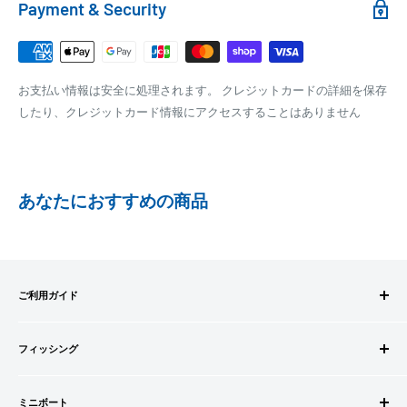
Payment & Security
銀行振込みをお選びの方は、ご注文後お振込みの案内のメール
□梱包サイズ
にて、お振込み先をお知らせ致します。
梱包サイズが160cm以内となります
※商品の発送はお客様のご入金を当方で確認後となります
お支払い情報は安全に処理されます。 クレジットカードの詳細を保存
全重量が30kg以内となります
※振込み手数料はお客様のご負担となります
したり、クレジットカード情報にアクセスすることはありません
ご注文内容によっては、2便に分けさせて頂く場合がござい
ます
PAYPAY
PayPay株式会社が提供するキャッシュレス決済サービスです。
あなたにおすすめの商品
事前にPayPayのユーザー登録が必要になります。
事前にPayPayに残高がチャージされていることをご確認く
ださい。
お支払い時、PayPayの残高不足にてお支払いが行われなか
ご利用ガイド
った場合、再度お支払い手続きをいただきますようお願い
いたします。
ご注文方法
□お届け日
購入金額の一部だけをPayPayで支払うことはできません。
フィッシング
お支払方法
在庫がございましたら7営業日以内にお届けいたします
送料・配送について
ロッドビルドパーツ
SHOPIFYペイメント
商品の出荷が遅れる場合はメールでご連絡致します
キャンセル・返品について
ミニボート
ロッド