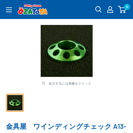
コ
0
釣
ン
具
テ
通
ン
販
ツ
OZATOYA
に
ス
キ
ッ
プ
す
る
拡大するには画像をクリック
金具屋 ワインディングチェック A13-