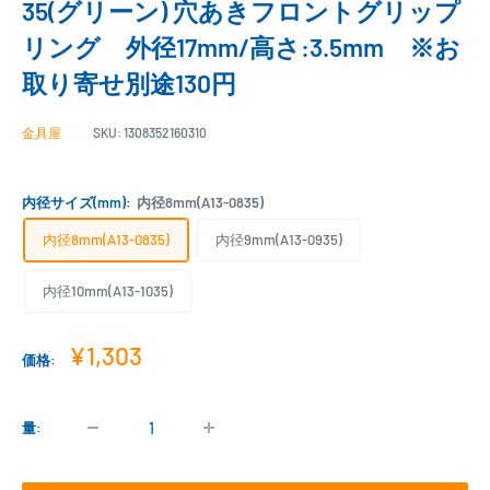
35(グリーン) 穴あきフロントグリップ
リング 外径17mm/高さ:3.5mm ※お
取り寄せ別途130円
金具屋
SKU:
1308352160310
内径サイズ(mm):
内径8mm(A13-0835)
内径8mm(A13-0835)
内径9mm(A13-0935)
内径10mm(A13-1035)
販
¥1,303
価格:
売
価
格
量: