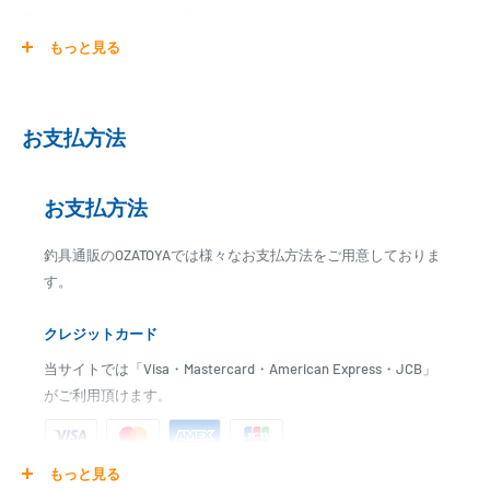
穴あきというデザインを活かしフロントグリップのみならずセパレー
トのリアグリップのアクセントにも最適です。
もっと見る
ロッドビルディングにオリジナリティを求めるには最適です。
※本商品はお取り寄せとなります。手作業での製造品のためメーカー
欠品の場合はお時間をいただくこととなります。
お支払方法
※コチラの商品は通販のみのお取り扱いとなります。
【 ロッドパーツの選び方 】
ロッドパーツの選び方がわからない場合は参考にして下さい。
お支払方法
釣具通販のOZATOYAでは様々なお支払方法をご用意しておりま
す。
クレジットカード
当サイトでは「Visa・Mastercard・American Express・JCB」
がご利用頂けます。
もっと見る
ご注文商品を発送後に、カード会社に登録された口座より、自