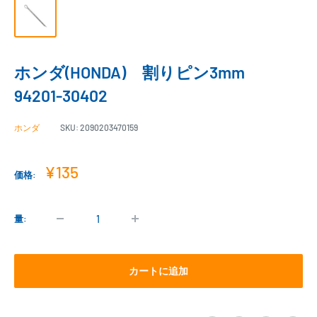
ホンダ(HONDA) 割りピン3mm
94201-30402
ホンダ
SKU:
2090203470159
販
¥135
価格:
売
価
格
量:
カートに追加