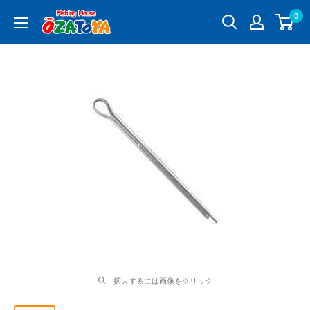
コ
0
釣
ン
具
テ
通
ン
販
ツ
OZATOYA
に
ス
キ
ッ
プ
す
る
拡大するには画像をクリック