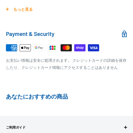
0
30,000円～99,999円
660円
商品の配送は弊社指定の配送業者でお届けいたします。
もっと見る
100,000円～
1,100円～
クール便の場合は、送料にクール料金385円の手数料が加算さ
れます。
銀行振込
Payment & Security
銀行振込みをお選びの方は、ご注文後お振込みの案内のメール
□梱包サイズ
にて、お振込み先をお知らせ致します。
梱包サイズが160cm以内となります
※商品の発送はお客様のご入金を当方で確認後となります
お支払い情報は安全に処理されます。 クレジットカードの詳細を保存
全重量が30kg以内となります
※振込み手数料はお客様のご負担となります
したり、クレジットカード情報にアクセスすることはありません
ご注文内容によっては、2便に分けさせて頂く場合がござい
ます
PAYPAY
PayPay株式会社が提供するキャッシュレス決済サービスです。
あなたにおすすめの商品
事前にPayPayのユーザー登録が必要になります。
事前にPayPayに残高がチャージされていることをご確認く
ださい。
お支払い時、PayPayの残高不足にてお支払いが行われなか
ご利用ガイド
った場合、再度お支払い手続きをいただきますようお願い