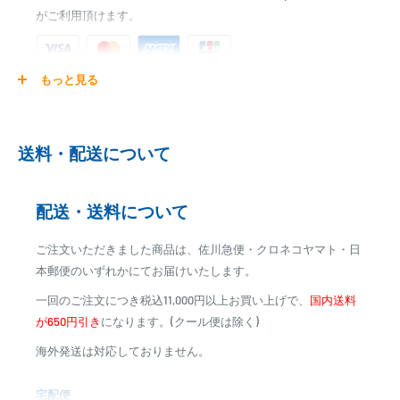
がご利用頂けます。
もっと見る
ご注文商品を発送後に、カード会社に登録された口座より、自
動引き落としとなります。
※ご予約商品の場合は、事前に決済を完了させて頂く場合
送料・配送について
がございます
※カード決済による手数料は発生致しません
配送・送料について
代金引換
ご注文いただきました商品は、佐川急便・クロネコヤマト・日
※商品代金に代引手数料(消費税込み)が加算されます
本郵便のいずれかにてお届けいたします。
※一部高額商品、メーカー直送商品は、代金引換はご利用
一回のご注文につき税込11,000円以上お買い上げで、
国内送料
いただけません
が650円引き
になります。(クール便は除く)
海外発送は対応しておりません。
商品合計金額
代引き手数料
000,00
1円～
0
9,999円
330円
宅配便
0
10,000円～29,999円
440円