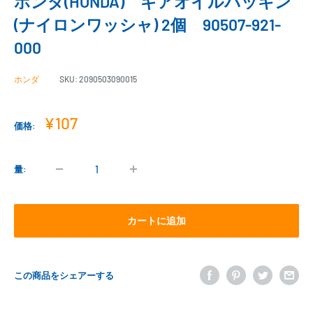
ホンダ(HONDA) ギアオイルパッキン
(ナイロンワッシャ) 2個 90507-921-
000
ホンダ
SKU:
2090503090015
販
¥107
価格:
売
価
格
量:
カートに追加
この商品をシェアーする