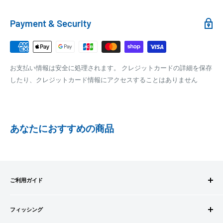
れます。
銀行振込
Payment & Security
銀行振込みをお選びの方は、ご注文後お振込みの案内のメール
□梱包サイズ
にて、お振込み先をお知らせ致します。
梱包サイズが160cm以内となります
※商品の発送はお客様のご入金を当方で確認後となります
お支払い情報は安全に処理されます。 クレジットカードの詳細を保存
全重量が30kg以内となります
※振込み手数料はお客様のご負担となります
したり、クレジットカード情報にアクセスすることはありません
ご注文内容によっては、2便に分けさせて頂く場合がござい
ます
PAYPAY
PayPay株式会社が提供するキャッシュレス決済サービスです。
あなたにおすすめの商品
事前にPayPayのユーザー登録が必要になります。
事前にPayPayに残高がチャージされていることをご確認く
ださい。
お支払い時、PayPayの残高不足にてお支払いが行われなか
ご利用ガイド
った場合、再度お支払い手続きをいただきますようお願い
いたします。
ご注文方法
□お届け日
購入金額の一部だけをPayPayで支払うことはできません。
フィッシング
お支払方法
在庫がございましたら7営業日以内にお届けいたします