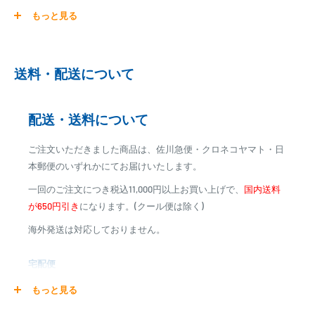
もっと見る
ご注文商品を発送後に、カード会社に登録された口座より、自
動引き落としとなります。
※ご予約商品の場合は、事前に決済を完了させて頂く場合
送料・配送について
がございます
※カード決済による手数料は発生致しません
配送・送料について
代金引換
ご注文いただきました商品は、佐川急便・クロネコヤマト・日
※商品代金に代引手数料(消費税込み)が加算されます
本郵便のいずれかにてお届けいたします。
※一部高額商品、メーカー直送商品は、代金引換はご利用
一回のご注文につき税込11,000円以上お買い上げで、
国内送料
いただけません
が650円引き
になります。(クール便は除く)
海外発送は対応しておりません。
商品合計金額
代引き手数料
000,00
1円～
0
9,999円
330円
宅配便
0
10,000円～29,999円
440円
0
30,000円～99,999円
660円
商品の配送は弊社指定の配送業者でお届けいたします。
もっと見る
100,000円～
1,100円～
クール便の場合は、送料にクール料金385円の手数料が加算さ