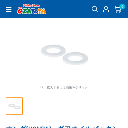
コ
0
釣
ン
具
テ
通
ン
販
ツ
OZATOYA
に
ス
キ
ッ
プ
す
る
拡大するには画像をクリック