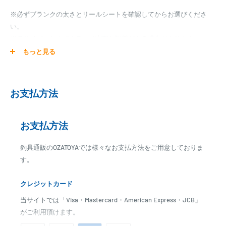
※必ずブランクの太さとリールシートを確認してからお選びくださ
い。
※各サイズ、およびカラーは実際と誤差がある場合があります。
もっと見る
【お取り寄せ】
マタギパーツはお取り寄せ商品となります。
発送日までに、2日～7日のお時間をいただく場合がございます。
お支払方法
メーカー在庫切れの場合は、ご注文をキャンセル又は予約扱いとさせ
ていただく場合がございますので、お急ぎの場合はご注文前に納期を
お問い合わせ下さい。
お支払方法
釣具通販のOZATOYAでは様々なお支払方法をご用意しておりま
す。
クレジットカード
当サイトでは「Visa・Mastercard・American Express・JCB」
がご利用頂けます。