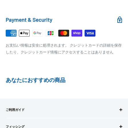
100,000円～
1,100円～
クール便の場合は、送料にクール料金385円の手数料が加算さ
れます。
銀行振込
Payment & Security
銀行振込みをお選びの方は、ご注文後お振込みの案内のメール
□梱包サイズ
にて、お振込み先をお知らせ致します。
梱包サイズが160cm以内となります
※商品の発送はお客様のご入金を当方で確認後となります
お支払い情報は安全に処理されます。 クレジットカードの詳細を保存
全重量が30kg以内となります
※振込み手数料はお客様のご負担となります
したり、クレジットカード情報にアクセスすることはありません
ご注文内容によっては、2便に分けさせて頂く場合がござい
ます
PAYPAY
PayPay株式会社が提供するキャッシュレス決済サービスです。
あなたにおすすめの商品
事前にPayPayのユーザー登録が必要になります。
事前にPayPayに残高がチャージされていることをご確認く
ださい。
お支払い時、PayPayの残高不足にてお支払いが行われなか
ご利用ガイド
った場合、再度お支払い手続きをいただきますようお願い
いたします。
ご注文方法
□お届け日
購入金額の一部だけをPayPayで支払うことはできません。
フィッシング
お支払方法