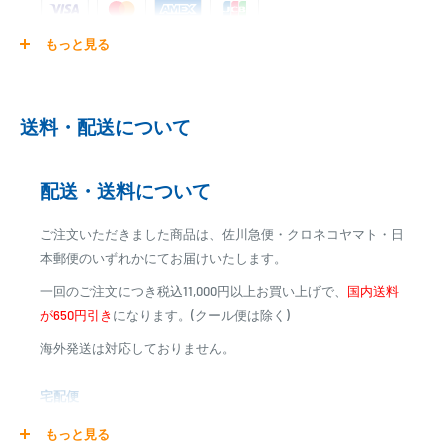
もっと見る
ご注文商品を発送後に、カード会社に登録された口座より、自
動引き落としとなります。
※ご予約商品の場合は、事前に決済を完了させて頂く場合
送料・配送について
がございます
※カード決済による手数料は発生致しません
配送・送料について
代金引換
ご注文いただきました商品は、佐川急便・クロネコヤマト・日
※商品代金に代引手数料(消費税込み)が加算されます
本郵便のいずれかにてお届けいたします。
※一部高額商品、メーカー直送商品は、代金引換はご利用
一回のご注文につき税込11,000円以上お買い上げで、
国内送料
いただけません
が650円引き
になります。(クール便は除く)
海外発送は対応しておりません。
商品合計金額
代引き手数料
000,00
1円～
0
9,999円
330円
宅配便
0
10,000円～29,999円
440円
0
30,000円～99,999円
660円
商品の配送は弊社指定の配送業者でお届けいたします。
もっと見る