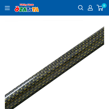
コ
0
釣
ン
具
テ
通
ン
販
ツ
OZATOYA
に
ス
キ
ッ
プ
す
る