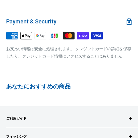
100,000円～
1,100円～
クール便の場合は、送料にクール料金385円の手数料が加算さ
れます。
銀行振込
Payment & Security
銀行振込みをお選びの方は、ご注文後お振込みの案内のメール
□梱包サイズ
にて、お振込み先をお知らせ致します。
梱包サイズが160cm以内となります
※商品の発送はお客様のご入金を当方で確認後となります
お支払い情報は安全に処理されます。 クレジットカードの詳細を保存
全重量が30kg以内となります
※振込み手数料はお客様のご負担となります
したり、クレジットカード情報にアクセスすることはありません
ご注文内容によっては、2便に分けさせて頂く場合がござい
ます
PAYPAY
PayPay株式会社が提供するキャッシュレス決済サービスです。
あなたにおすすめの商品
事前にPayPayのユーザー登録が必要になります。
事前にPayPayに残高がチャージされていることをご確認く
ださい。
お支払い時、PayPayの残高不足にてお支払いが行われなか
ご利用ガイド
った場合、再度お支払い手続きをいただきますようお願い
いたします。
ご注文方法
□お届け日
購入金額の一部だけをPayPayで支払うことはできません。
フィッシング
お支払方法