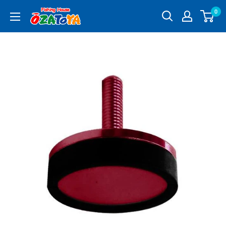
コ
0
釣
ン
具
テ
通
ン
販
ツ
OZATOYA
に
ス
キ
ッ
プ
す
る