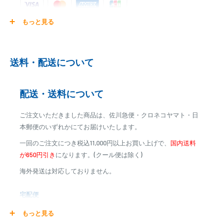
もっと見る
ご注文商品を発送後に、カード会社に登録された口座より、自
動引き落としとなります。
※ご予約商品の場合は、事前に決済を完了させて頂く場合
送料・配送について
がございます
※カード決済による手数料は発生致しません
配送・送料について
代金引換
ご注文いただきました商品は、佐川急便・クロネコヤマト・日
※商品代金に代引手数料(消費税込み)が加算されます
本郵便のいずれかにてお届けいたします。
※一部高額商品、メーカー直送商品は、代金引換はご利用
一回のご注文につき税込11,000円以上お買い上げで、
国内送料
いただけません
が650円引き
になります。(クール便は除く)
海外発送は対応しておりません。
商品合計金額
代引き手数料
000,00
1円～
0
9,999円
330円
宅配便
0
10,000円～29,999円
440円
0
30,000円～99,999円
660円
商品の配送は弊社指定の配送業者でお届けいたします。
もっと見る