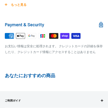
0
30,000円～99,999円
660円
商品の配送は弊社指定の配送業者でお届けいたします。
もっと見る
100,000円～
1,100円～
クール便の場合は、送料にクール料金385円の手数料が加算さ
れます。
銀行振込
Payment & Security
銀行振込みをお選びの方は、ご注文後お振込みの案内のメール
□梱包サイズ
にて、お振込み先をお知らせ致します。
梱包サイズが160cm以内となります
※商品の発送はお客様のご入金を当方で確認後となります
お支払い情報は安全に処理されます。 クレジットカードの詳細を保存
全重量が30kg以内となります
※振込み手数料はお客様のご負担となります
したり、クレジットカード情報にアクセスすることはありません
ご注文内容によっては、2便に分けさせて頂く場合がござい
ます
PAYPAY
PayPay株式会社が提供するキャッシュレス決済サービスです。
あなたにおすすめの商品
事前にPayPayのユーザー登録が必要になります。
事前にPayPayに残高がチャージされていることをご確認く
ださい。
お支払い時、PayPayの残高不足にてお支払いが行われなか
ご利用ガイド
った場合、再度お支払い手続きをいただきますようお願い
いたします。