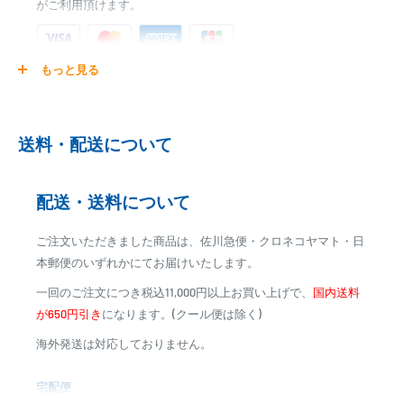
がご利用頂けます。
もっと見る
ご注文商品を発送後に、カード会社に登録された口座より、自
動引き落としとなります。
※ご予約商品の場合は、事前に決済を完了させて頂く場合
送料・配送について
がございます
※カード決済による手数料は発生致しません
配送・送料について
代金引換
ご注文いただきました商品は、佐川急便・クロネコヤマト・日
※商品代金に代引手数料(消費税込み)が加算されます
本郵便のいずれかにてお届けいたします。
※一部高額商品、メーカー直送商品は、代金引換はご利用
一回のご注文につき税込11,000円以上お買い上げで、
国内送料
いただけません
が650円引き
になります。(クール便は除く)
海外発送は対応しておりません。
商品合計金額
代引き手数料
000,00
1円～
0
9,999円
330円
宅配便
0
10,000円～29,999円
440円