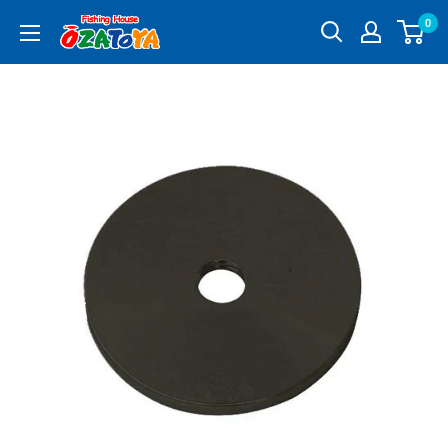
コ
0
釣
ン
具
テ
通
ン
販
ツ
OZATOYA
に
ス
キ
ッ
プ
す
る