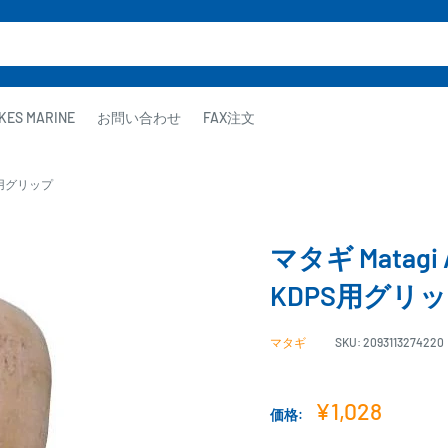
KES MARINE
お問い合わせ
FAX注文
PS用グリップ
マタギ Matag
KDPS用グリ
マタギ
SKU:
2093113274220
販
¥1,028
価格:
売