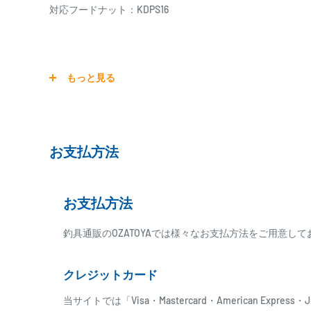
対応フードナット：KDPS16
※必ずブランクの太さとリールシートを確認してからお選
もっと見る
※リールシートフードをカーボンパイプに合わせてカット
※各サイズ、およびカラーは実際と誤差がある場合があり
お支払方法
KNフード マタギ Matagi EVA ロッドパーツ グリップ ブラ
ップ 31.5mm カスタム 改造
お支払方法
釣具通販のOZATOYAでは様々なお支払方法をご用意し
クレジットカード
当サイトでは「Visa・Mastercard・American Expr