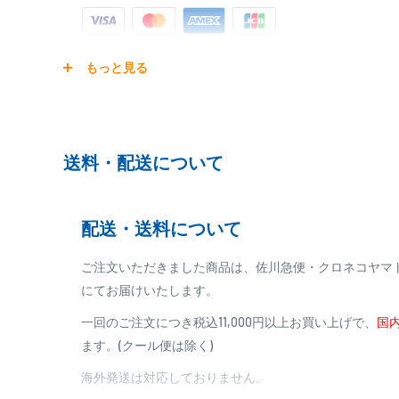
ご注文商品を発送後に、カード会社に登録された口座よ
もっと見る
ります。
※ご予約商品の場合は、事前に決済を完了させて頂く
※カード決済による手数料は発生致しません
送料・配送について
代金引換
配送・送料について
※商品代金に代引手数料(消費税込み)が加算されます
※一部高額商品、メーカー直送商品は、代金引換はご
ご注文いただきました商品は、佐川急便・クロネコヤマ
にてお届けいたします。
商品合計金額
代引き手数料
一回のご注文につき税込11,000円以上お買い上げで、
国内
000,00
1円～
0
9,999円
330円
ます。(クール便は除く)
0
10,000円～29,999円
440円
0
30,000円～99,999円
660円
海外発送は対応しておりません。
100,000円～
1,100円～