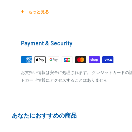
宅配便
もっと見る
銀行振込
商品の配送は弊社指定の配送業者でお届けいたします。
銀行振込みをお選びの方は、ご注文後お振込みの案内の
クール便の場合は、送料にクール料金385円の手数料が
をお知らせ致します。
Payment & Security
※商品の発送はお客様のご入金を当方で確認後となり
□梱包サイズ
※振込み手数料はお客様のご負担となります
梱包サイズが160cm以内となります
全重量が30kg以内となります
PAYPAY
お支払い情報は安全に処理されます。 クレジットカードの
トカード情報にアクセスすることはありません
ご注文内容によっては、2便に分けさせて頂く場合が
PayPay株式会社が提供するキャッシュレス決済サービス
事前にPayPayのユーザー登録が必要になります。
事前にPayPayに残高がチャージされていることをご
お支払い時、PayPayの残高不足にてお支払いが行わ
あなたにおすすめの商品
払い手続きをいただきますようお願いいたします。
購入金額の一部だけをPayPayで支払うことはできま