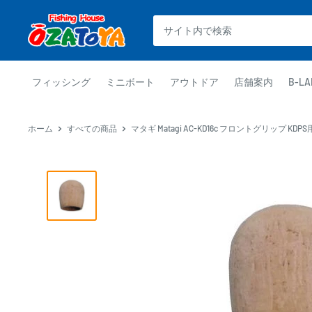
コ
釣
ン
具
テ
通
ン
販
ツ
フィッシング
ミニボート
アウトドア
店舗案内
B-LA
OZATOYA
に
ス
ホーム
すべての商品
マタギ Matagi AC-KD16c フロントグリップ KD
キ
ッ
プ
す
る