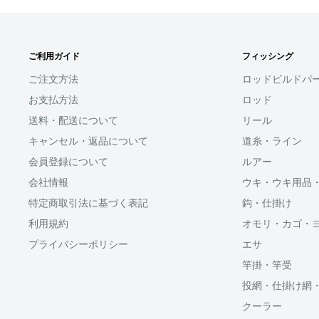
□お届け日
SHOPIFYペイメント
在庫がございましたら7営業日以内にお届けいたしま
ご利用ガイド
フィッシング
スマートフォン・タブレットを使ってご注文の方にご利
商品の出荷が遅れる場合はメールでご連絡致します
ます。
ご注文方法
ロッドビルドパ
お支払方法
ロッド
Shop Payにてメールアドレスと携帯電話番号を登録す
送料・配送について
リール
アドレスと携帯電話番号宛てに送られる6桁のショップペイ
力するだけで、配送先やクレジットカード情報を再度入
キャンセル・返品について
道糸・ライン
支払いができます。
会員登録について
ルアー
会社情報
ウキ・ウキ用品
「ApplePay・GooglePay・各クレジットカード」がご
特定商取引法に基づく表記
鈎・仕掛け
利用規約
オモリ・カゴ・
プライバシーポリシー
エサ
分割払い(ローン)
竿掛・竿受
分割払いは、株式会社オリエントコーポレーションが提
投網・仕掛け網
OricoWebクレジットをご利用頂けます。
クーラー