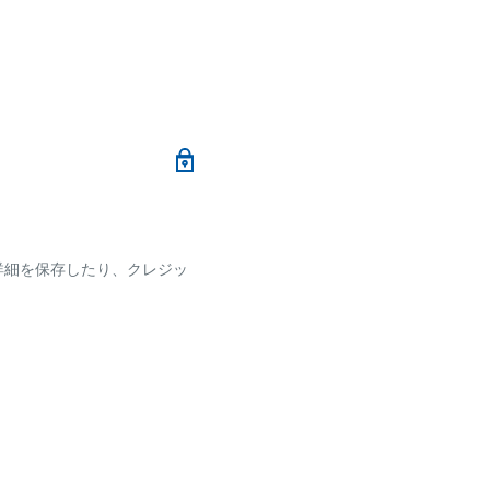
メールにて、お振込み先
加算されます。
ます
詳細を保存したり、クレジッ
ございます
です。
確認ください。
れなかった場合、再度お支
せん。