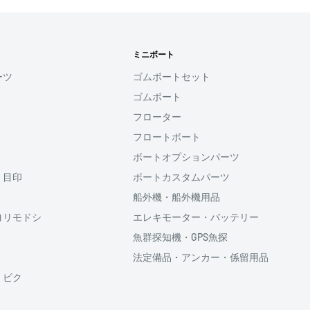
す
ミニボート
用頂けるサービスとなり
ーツ
ゴムボートセット
ゴムボート
ると、次回購入時にメール
フローター
コード(SMS認証)を入
力することなく、簡単に
フロートボート
ボートオプションパーツ
・目印
ボートカスタムパーツ
利用頂けます。
船外機・船外機用品
ヨリモドシ
エレキモーター・バッテリー
魚群探知機・GPS魚探
法定備品・アンカー・係留用品
供しております、
・ビク