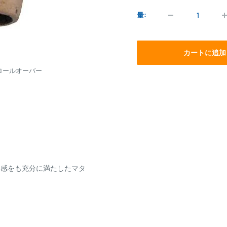
価
格
量:
カートに追加
ロールオーバー
り感をも充分に満たしたマタ