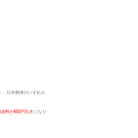
り、自動引き落としとな
場合がございます
利用いただけません
ト・日本郵便のいずれか
送料が650円引き
になり