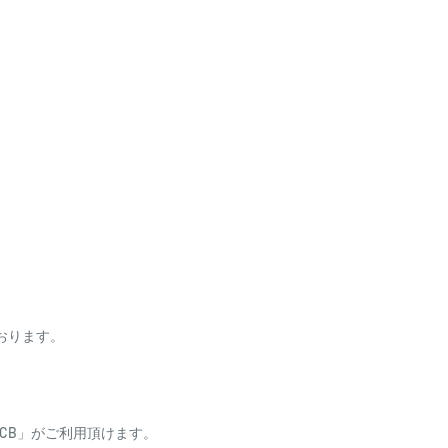
びください。
する必要があります。
ます。
ック KDPSフード フロントグリ
ております。
ess・JCB」がご利用頂けます。