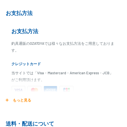
発送日までに、2日～10日のお時間をいただく場合がございます。
メーカー在庫切れの場合は、ご注文をキャンセル又は予約扱いとさせ
お支払方法
ていただく場合がございますので、お急ぎの場合はご注文前に納期を
お問い合わせ下さい。
お支払方法
釣具通販のOZATOYAでは様々なお支払方法をご用意しておりま
す。
クレジットカード
当サイトでは「Visa・Mastercard・American Express・JCB」
がご利用頂けます。
もっと見る
ご注文商品を発送後に、カード会社に登録された口座より、自
動引き落としとなります。
※ご予約商品の場合は、事前に決済を完了させて頂く場合
送料・配送について
がございます