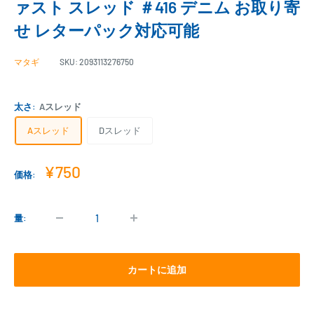
ァスト スレッド ＃416 デニム お取り寄
せ レターパック対応可能
マタギ
SKU:
2093113276750
太さ:
Aスレッド
Aスレッド
Dスレッド
販
¥750
価格:
売
価
格
量:
カートに追加