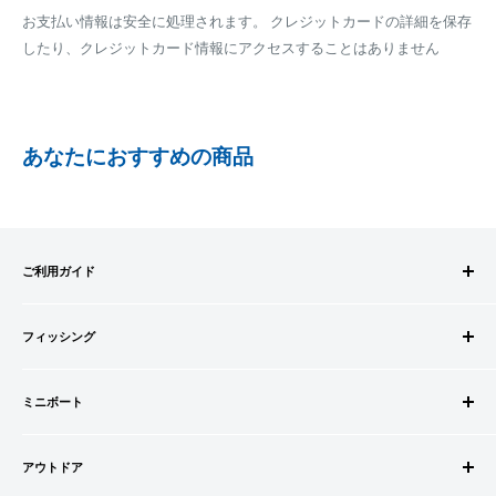
※商品の発送はお客様のご入金を当方で確認後となります
お支払い情報は安全に処理されます。 クレジットカードの詳細を保存
全重量が30kg以内となります
※振込み手数料はお客様のご負担となります
したり、クレジットカード情報にアクセスすることはありません
ご注文内容によっては、2便に分けさせて頂く場合がござい
ます
PAYPAY
PayPay株式会社が提供するキャッシュレス決済サービスです。
あなたにおすすめの商品
事前にPayPayのユーザー登録が必要になります。
事前にPayPayに残高がチャージされていることをご確認く
ださい。
お支払い時、PayPayの残高不足にてお支払いが行われなか
ご利用ガイド
った場合、再度お支払い手続きをいただきますようお願い
いたします。
ご注文方法
□お届け日
購入金額の一部だけをPayPayで支払うことはできません。
フィッシング
お支払方法
在庫がございましたら7営業日以内にお届けいたします
送料・配送について
ロッドビルドパーツ
SHOPIFYペイメント
商品の出荷が遅れる場合はメールでご連絡致します
キャンセル・返品について
ミニボート
ロッド
スマートフォン・タブレットを使ってご注文の方にご利用頂け
会員登録について
リール
ゴムボートセット
るサービスとなります。
会社情報
道糸・ライン
アウトドア
ゴムボート
Shop Payにてメールアドレスと携帯電話番号を登録すると、次