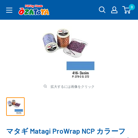
コ
0
釣
ン
具
テ
通
ン
販
ツ
OZATOYA
に
ス
キ
ッ
プ
す
る
拡大するには画像をクリック
マタギ Matagi ProWrap NCP カラーフ