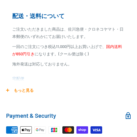
※カード決済による手数料は発生致しません
配送・送料について
代金引換
ご注文いただきました商品は、佐川急便・クロネコヤマト・日
※商品代金に代引手数料(消費税込み)が加算されます
本郵便のいずれかにてお届けいたします。
※一部高額商品、メーカー直送商品は、代金引換はご利用
一回のご注文につき税込11,000円以上お買い上げで、
国内送料
いただけません
が650円引き
になります。(クール便は除く)
海外発送は対応しておりません。
商品合計金額
代引き手数料
000,00
1円～
0
9,999円
330円
宅配便
0
10,000円～29,999円
440円
0
30,000円～99,999円
660円
商品の配送は弊社指定の配送業者でお届けいたします。
もっと見る
100,000円～
1,100円～
クール便の場合は、送料にクール料金385円の手数料が加算さ
れます。
銀行振込
Payment & Security
銀行振込みをお選びの方は、ご注文後お振込みの案内のメール
□梱包サイズ
にて、お振込み先をお知らせ致します。
梱包サイズが160cm以内となります