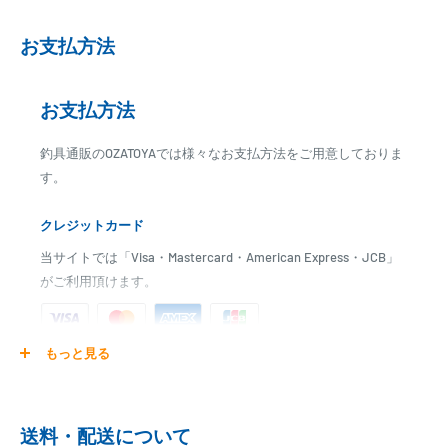
発送日までに、2日～10日のお時間をいただく場合がございます。
メーカー在庫切れの場合は、ご注文をキャンセル又は予約扱いとさせ
お支払方法
ていただく場合がございますので、お急ぎの場合はご注文前に納期を
お問い合わせ下さい。
お支払方法
釣具通販のOZATOYAでは様々なお支払方法をご用意しておりま
す。
クレジットカード
当サイトでは「Visa・Mastercard・American Express・JCB」
がご利用頂けます。
もっと見る
ご注文商品を発送後に、カード会社に登録された口座より、自
動引き落としとなります。
※ご予約商品の場合は、事前に決済を完了させて頂く場合
送料・配送について
がございます