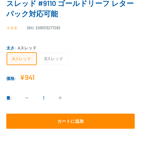
スレッド #9110 ゴールドリーフ レター
パック対応可能
マタギ
SKU:
2093113277283
太さ:
Aスレッド
Aスレッド
Dスレッド
販
¥941
価格:
売
価
格
量:
カートに追加