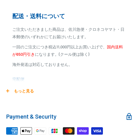
※カード決済による手数料は発生致しません
配送・送料について
代金引換
ご注文いただきました商品は、佐川急便・クロネコヤマト・日
※商品代金に代引手数料(消費税込み)が加算されます
本郵便のいずれかにてお届けいたします。
※一部高額商品、メーカー直送商品は、代金引換はご利用
一回のご注文につき税込11,000円以上お買い上げで、
国内送料
いただけません
が650円引き
になります。(クール便は除く)
海外発送は対応しておりません。
商品合計金額
代引き手数料
000,00
1円～
0
9,999円
330円
宅配便
0
10,000円～29,999円
440円
0
30,000円～99,999円
660円
商品の配送は弊社指定の配送業者でお届けいたします。
もっと見る
100,000円～
1,100円～
クール便の場合は、送料にクール料金385円の手数料が加算さ
れます。
銀行振込
Payment & Security
銀行振込みをお選びの方は、ご注文後お振込みの案内のメール
□梱包サイズ
にて、お振込み先をお知らせ致します。
梱包サイズが160cm以内となります