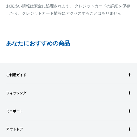
※商品の発送はお客様のご入金を当方で確認後となります
お支払い情報は安全に処理されます。 クレジットカードの詳細を保存
全重量が30kg以内となります
※振込み手数料はお客様のご負担となります
したり、クレジットカード情報にアクセスすることはありません
ご注文内容によっては、2便に分けさせて頂く場合がござい
ます
PAYPAY
PayPay株式会社が提供するキャッシュレス決済サービスです。
あなたにおすすめの商品
事前にPayPayのユーザー登録が必要になります。
事前にPayPayに残高がチャージされていることをご確認く
ださい。
お支払い時、PayPayの残高不足にてお支払いが行われなか
ご利用ガイド
った場合、再度お支払い手続きをいただきますようお願い
いたします。
ご注文方法
□お届け日
購入金額の一部だけをPayPayで支払うことはできません。
フィッシング
お支払方法
在庫がございましたら7営業日以内にお届けいたします
送料・配送について
ロッドビルドパーツ
SHOPIFYペイメント
商品の出荷が遅れる場合はメールでご連絡致します
キャンセル・返品について
ミニボート
ロッド
スマートフォン・タブレットを使ってご注文の方にご利用頂け
会員登録について
リール
ゴムボートセット
るサービスとなります。
会社情報
道糸・ライン
アウトドア
ゴムボート
Shop Payにてメールアドレスと携帯電話番号を登録すると、次