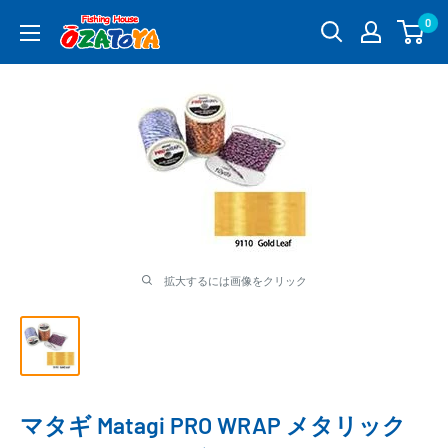
コ
0
釣
ン
具
テ
通
ン
販
ツ
OZATOYA
に
ス
キ
ッ
プ
す
る
拡大するには画像をクリック
マタギ Matagi PRO WRAP メタリック