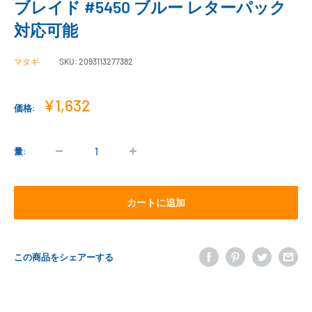
ブレイド #5450 ブルー レターパック
対応可能
マタギ
SKU:
2093113277382
販
¥1,632
価格:
売
価
格
量:
カートに追加
この商品をシェアーする