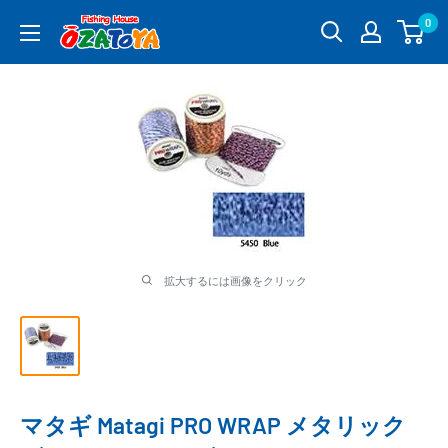
コ
0
釣
ン
具
テ
通
ン
販
ツ
OZATOYA
に
ス
キ
ッ
プ
す
る
拡大するには画像をクリック
マタギ Matagi PRO WRAP メタリック