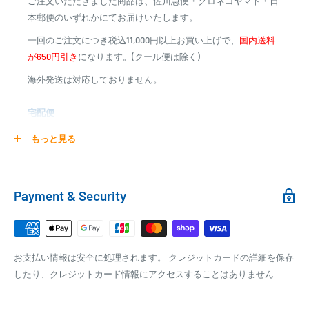
ご注文いただきました商品は、佐川急便・クロネコヤマト・日
※商品代金に代引手数料(消費税込み)が加算されます
本郵便のいずれかにてお届けいたします。
※一部高額商品、メーカー直送商品は、代金引換はご利用
一回のご注文につき税込11,000円以上お買い上げで、
国内送料
いただけません
が650円引き
になります。(クール便は除く)
海外発送は対応しておりません。
商品合計金額
代引き手数料
000,00
1円～
0
9,999円
330円
宅配便
0
10,000円～29,999円
440円
0
30,000円～99,999円
660円
商品の配送は弊社指定の配送業者でお届けいたします。
もっと見る
100,000円～
1,100円～
クール便の場合は、送料にクール料金385円の手数料が加算さ
れます。
銀行振込
Payment & Security
銀行振込みをお選びの方は、ご注文後お振込みの案内のメール
□梱包サイズ
にて、お振込み先をお知らせ致します。
梱包サイズが160cm以内となります
※商品の発送はお客様のご入金を当方で確認後となります
お支払い情報は安全に処理されます。 クレジットカードの詳細を保存
全重量が30kg以内となります
※振込み手数料はお客様のご負担となります
したり、クレジットカード情報にアクセスすることはありません
ご注文内容によっては、2便に分けさせて頂く場合がござい
ます
PAYPAY