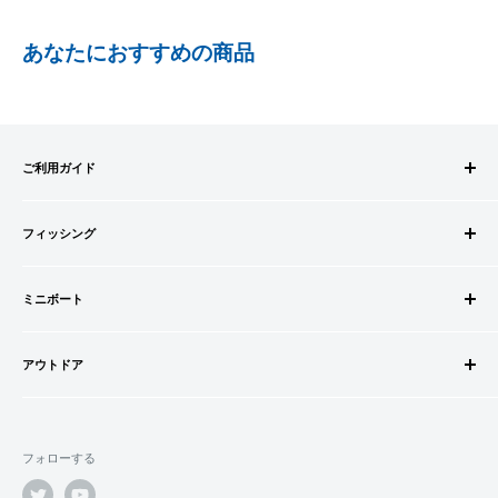
PayPay株式会社が提供するキャッシュレス決済サービスです。
あなたにおすすめの商品
事前にPayPayのユーザー登録が必要になります。
事前にPayPayに残高がチャージされていることをご確認く
ださい。
お支払い時、PayPayの残高不足にてお支払いが行われなか
ご利用ガイド
った場合、再度お支払い手続きをいただきますようお願い
いたします。
ご注文方法
□お届け日
購入金額の一部だけをPayPayで支払うことはできません。
フィッシング
お支払方法
在庫がございましたら7営業日以内にお届けいたします
送料・配送について
ロッドビルドパーツ
SHOPIFYペイメント
商品の出荷が遅れる場合はメールでご連絡致します
キャンセル・返品について
ミニボート
ロッド
スマートフォン・タブレットを使ってご注文の方にご利用頂け
会員登録について
リール
ゴムボートセット
るサービスとなります。
会社情報
道糸・ライン
アウトドア
ゴムボート
Shop Payにてメールアドレスと携帯電話番号を登録すると、次
特定商取引法に基づく表記
ルアー
フローター
ウェダー
回購入時にメールアドレスと携帯電話番号宛てに送られる6桁
利用規約
ウキ・ウキ用品・目印
フロートボート
シューズ・ブーツ
のショップペイコード(SMS認証)を入力するだけで、配送先や
プライバシーポリシー
鈎・仕掛け
フォローする
ボートオプションパーツ
ライフジャケット
クレジットカード情報を再度入力することなく、簡単に支払い
オモリ・カゴ・ヨリモドシ
ボートカスタムパーツ
ができます。
サングラス