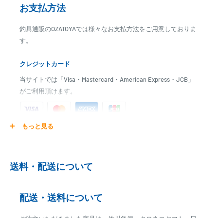
お支払方法
釣具通販のOZATOYAでは様々なお支払方法をご用意しておりま
す。
クレジットカード
当サイトでは「Visa・Mastercard・American Express・JCB」
がご利用頂けます。
もっと見る
ご注文商品を発送後に、カード会社に登録された口座より、自
動引き落としとなります。
※ご予約商品の場合は、事前に決済を完了させて頂く場合
送料・配送について
がございます
※カード決済による手数料は発生致しません
配送・送料について
代金引換