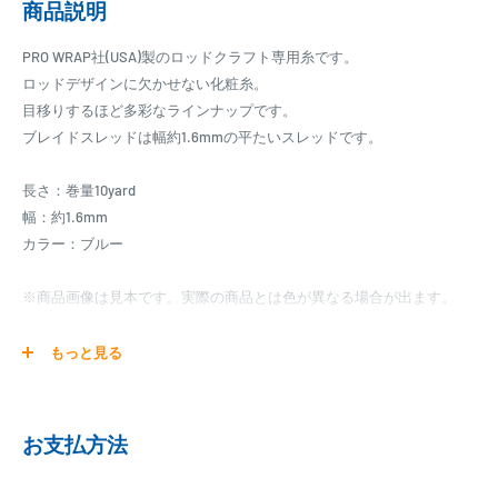
商品説明
PRO WRAP社(USA)製のロッドクラフト専用糸です。
ロッドデザインに欠かせない化粧糸。
目移りするほど多彩なラインナップです。
ブレイドスレッドは幅約1.6mmの平たいスレッドです。
長さ：巻量10yard
幅：約1.6mm
カラー：ブルー
※商品画像は見本です。実際の商品とは色が異なる場合が出ます。
【お取り寄せ】
もっと見る
マタギパーツはお取り寄せ商品となります。
発送日までに、2日～10日のお時間をいただく場合がございます。
メーカー在庫切れの場合は、ご注文をキャンセル又は予約扱いとさせ
お支払方法
ていただく場合がございますので、お急ぎの場合はご注文前に納期を
お問い合わせ下さい。