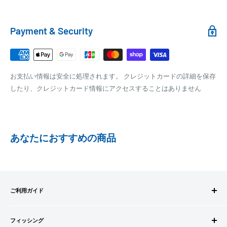
クール便の場合は、送料にクール料金385円の手数料が加算さ
れます。
銀行振込
Payment & Security
銀行振込みをお選びの方は、ご注文後お振込みの案内のメール
□梱包サイズ
にて、お振込み先をお知らせ致します。
梱包サイズが160cm以内となります
※商品の発送はお客様のご入金を当方で確認後となります
お支払い情報は安全に処理されます。 クレジットカードの詳細を保存
全重量が30kg以内となります
※振込み手数料はお客様のご負担となります
したり、クレジットカード情報にアクセスすることはありません
ご注文内容によっては、2便に分けさせて頂く場合がござい
ます
PAYPAY
PayPay株式会社が提供するキャッシュレス決済サービスです。
あなたにおすすめの商品
事前にPayPayのユーザー登録が必要になります。
事前にPayPayに残高がチャージされていることをご確認く
ださい。
お支払い時、PayPayの残高不足にてお支払いが行われなか
ご利用ガイド
った場合、再度お支払い手続きをいただきますようお願い
いたします。
ご注文方法
□お届け日
購入金額の一部だけをPayPayで支払うことはできません。
フィッシング
お支払方法