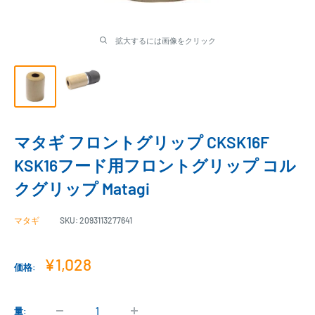
拡大するには画像をクリック
マタギ フロントグリップ CKSK16F
KSK16フード用フロントグリップ コル
クグリップ Matagi
マタギ
SKU:
2093113277641
販
¥1,028
価格:
売
価
格
量: