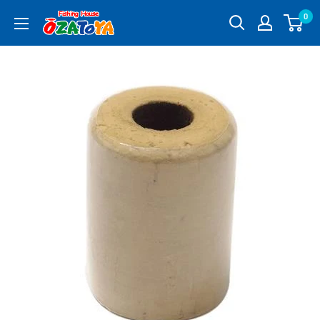
コ
0
釣
ン
具
テ
通
ン
販
ツ
OZATOYA
に
ス
キ
ッ
プ
す
る