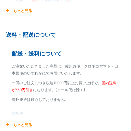
もっと見る
ご注文商品を発送後に、カード会社に登録された口座より、自
動引き落としとなります。
※ご予約商品の場合は、事前に決済を完了させて頂く場合
送料・配送について
がございます
※カード決済による手数料は発生致しません
配送・送料について
代金引換
ご注文いただきました商品は、佐川急便・クロネコヤマト・日
※商品代金に代引手数料(消費税込み)が加算されます
本郵便のいずれかにてお届けいたします。
※一部高額商品、メーカー直送商品は、代金引換はご利用
一回のご注文につき税込11,000円以上お買い上げで、
国内送料
いただけません
が650円引き
になります。(クール便は除く)
海外発送は対応しておりません。
商品合計金額
代引き手数料
000,00
1円～
0
9,999円
330円
宅配便
0
10,000円～29,999円
440円
0
30,000円～99,999円
660円
商品の配送は弊社指定の配送業者でお届けいたします。
もっと見る
100,000円～
1,100円～