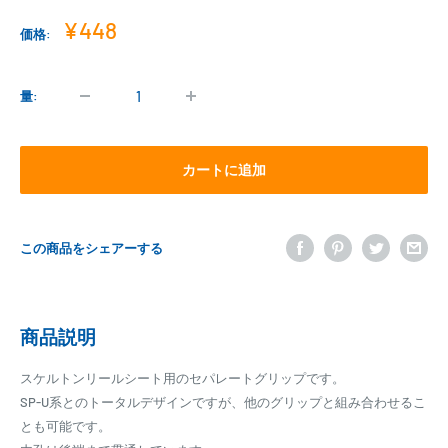
販
¥448
価格:
売
価
格
量:
カートに追加
この商品をシェアーする
商品説明
スケルトンリールシート用のセパレートグリップです。
SP-U系とのトータルデザインですが、他のグリップと組み合わせるこ
とも可能です。