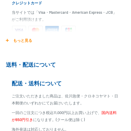
クレジットカード
当サイトでは「Visa・Mastercard・American Express・JCB」
がご利用頂けます。
もっと見る
ご注文商品を発送後に、カード会社に登録された口座より、自
動引き落としとなります。
※ご予約商品の場合は、事前に決済を完了させて頂く場合
送料・配送について
がございます
※カード決済による手数料は発生致しません
配送・送料について
代金引換
ご注文いただきました商品は、佐川急便・クロネコヤマト・日
※商品代金に代引手数料(消費税込み)が加算されます
本郵便のいずれかにてお届けいたします。
※一部高額商品、メーカー直送商品は、代金引換はご利用
一回のご注文につき税込11,000円以上お買い上げで、
国内送料
いただけません
が650円引き
になります。(クール便は除く)
海外発送は対応しておりません。
商品合計金額
代引き手数料