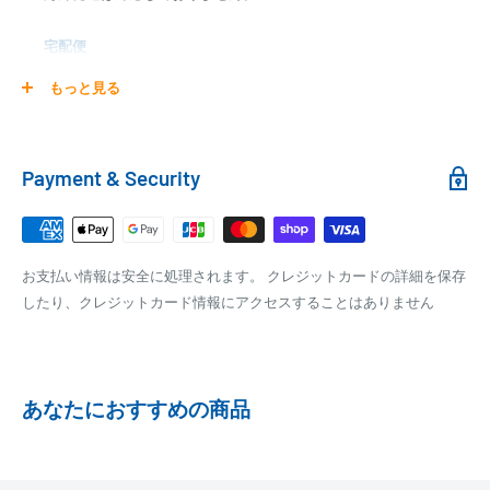
000,00
1円～
0
9,999円
330円
宅配便
0
10,000円～29,999円
440円
0
30,000円～99,999円
660円
商品の配送は弊社指定の配送業者でお届けいたします。
もっと見る
100,000円～
1,100円～
クール便の場合は、送料にクール料金385円の手数料が加算さ
れます。
銀行振込
Payment & Security
銀行振込みをお選びの方は、ご注文後お振込みの案内のメール
□梱包サイズ
にて、お振込み先をお知らせ致します。
梱包サイズが160cm以内となります
※商品の発送はお客様のご入金を当方で確認後となります
お支払い情報は安全に処理されます。 クレジットカードの詳細を保存
全重量が30kg以内となります
※振込み手数料はお客様のご負担となります
したり、クレジットカード情報にアクセスすることはありません
ご注文内容によっては、2便に分けさせて頂く場合がござい
ます
PAYPAY
PayPay株式会社が提供するキャッシュレス決済サービスです。
あなたにおすすめの商品
事前にPayPayのユーザー登録が必要になります。
事前にPayPayに残高がチャージされていることをご確認く
ださい。