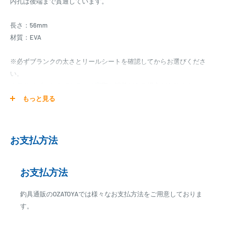
内孔は後端まで貫通しています。
長さ：56mm
材質：EVA
※必ずブランクの太さとリールシートを確認してからお選びくださ
い。
※各サイズ、およびカラーは実際と誤差がある場合があります。
※この商品にはリールシート、カーボンパイプ等は付属しません。
もっと見る
グリップ セパレート EVA ブラック テーパー ロッド パーツ
お支払方法
お支払方法
釣具通販のOZATOYAでは様々なお支払方法をご用意しておりま
す。