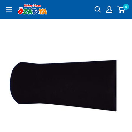
コ
0
釣
ン
具
テ
通
ン
販
ツ
OZATOYA
に
ス
キ
ッ
プ
す
る