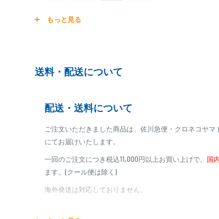
ご注文商品を発送後に、カード会社に登録された口座よ
もっと見る
ります。
※ご予約商品の場合は、事前に決済を完了させて頂く
※カード決済による手数料は発生致しません
送料・配送について
代金引換
配送・送料について
※商品代金に代引手数料(消費税込み)が加算されます
※一部高額商品、メーカー直送商品は、代金引換はご
ご注文いただきました商品は、佐川急便・クロネコヤマ
にてお届けいたします。
商品合計金額
代引き手数料
一回のご注文につき税込11,000円以上お買い上げで、
国内
000,00
1円～
0
9,999円
330円
ます。(クール便は除く)
0
10,000円～29,999円
440円
0
30,000円～99,999円
660円
海外発送は対応しておりません。
100,000円～
1,100円～
宅配便