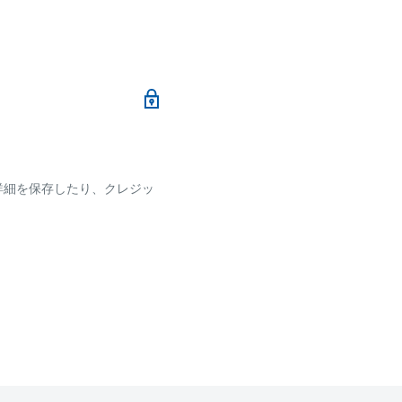
メールにて、お振込み先
加算されます。
ます
詳細を保存したり、クレジッ
ございます
です。
確認ください。
れなかった場合、再度お支
せん。