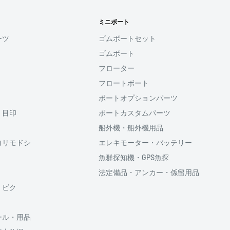
す
ミニボート
用頂けるサービスとなり
ーツ
ゴムボートセット
ゴムボート
ると、次回購入時にメール
フローター
コード(SMS認証)を入
力することなく、簡単に
フロートボート
ボートオプションパーツ
・目印
ボートカスタムパーツ
利用頂けます。
船外機・船外機用品
ヨリモドシ
エレキモーター・バッテリー
魚群探知機・GPS魚探
法定備品・アンカー・係留用品
供しております、
・ビク
ール・用品