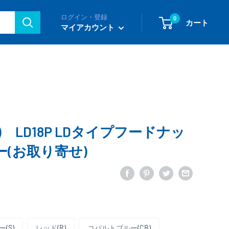
ログイン・登録
0
カート
マイアカウント
i) LD18P LDタイプフードナッ
(お取り寄せ)
(S)
レッド(R)
コバルトブルー(CB)