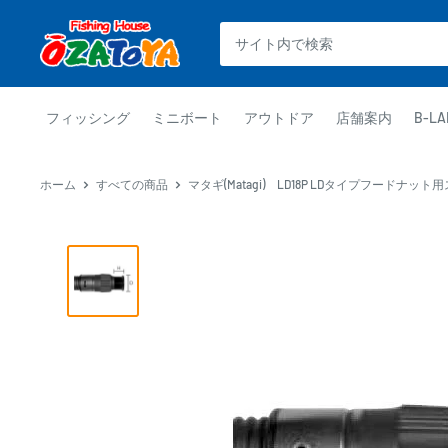
コ
釣
ン
具
テ
通
ン
販
ツ
フィッシング
ミニボート
アウトドア
店舗案内
B-LA
OZATOYA
に
ス
ホーム
すべての商品
マタギ(Matagi) LD18P LDタイプフードナット用
キ
ッ
プ
す
る