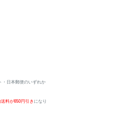
り、自動引き落としとな
場合がございます
利用いただけません
ト・日本郵便のいずれか
送料が650円引き
になり