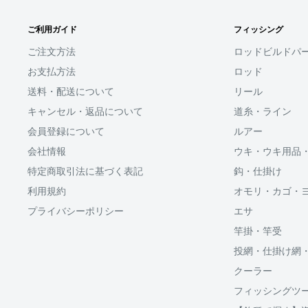
□お届け日
SHOPIFYペイメント
在庫がございましたら7営業日以内にお届けいたしま
ご利用ガイド
フィッシング
スマートフォン・タブレットを使ってご注文の方にご利
商品の出荷が遅れる場合はメールでご連絡致します
ます。
ご注文方法
ロッドビルドパ
お支払方法
ロッド
Shop Payにてメールアドレスと携帯電話番号を登録す
送料・配送について
リール
アドレスと携帯電話番号宛てに送られる6桁のショップペイ
力するだけで、配送先やクレジットカード情報を再度入
キャンセル・返品について
道糸・ライン
支払いができます。
会員登録について
ルアー
会社情報
ウキ・ウキ用品
「ApplePay・GooglePay・各クレジットカード」がご
特定商取引法に基づく表記
鈎・仕掛け
利用規約
オモリ・カゴ・
プライバシーポリシー
エサ
分割払い(ローン)
竿掛・竿受
分割払いは、株式会社オリエントコーポレーションが提
投網・仕掛け網
OricoWebクレジットをご利用頂けます。
クーラー
□送料
フィッシングツ
ご購入金額が30,000円以上からご利用対象となります。