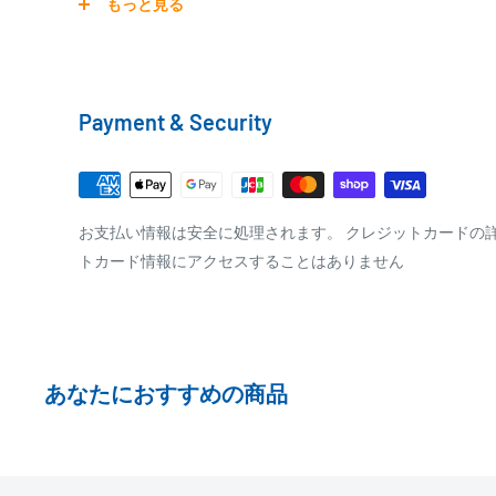
もっと見る
銀行振込
商品の配送は弊社指定の配送業者でお届けいたします。
銀行振込みをお選びの方は、ご注文後お振込みの案内の
クール便の場合は、送料にクール料金385円の手数料が
をお知らせ致します。
Payment & Security
※商品の発送はお客様のご入金を当方で確認後となり
□梱包サイズ
※振込み手数料はお客様のご負担となります
梱包サイズが160cm以内となります
全重量が30kg以内となります
PAYPAY
お支払い情報は安全に処理されます。 クレジットカードの
トカード情報にアクセスすることはありません
ご注文内容によっては、2便に分けさせて頂く場合が
PayPay株式会社が提供するキャッシュレス決済サービス
事前にPayPayのユーザー登録が必要になります。
事前にPayPayに残高がチャージされていることをご
お支払い時、PayPayの残高不足にてお支払いが行わ
あなたにおすすめの商品
払い手続きをいただきますようお願いいたします。
購入金額の一部だけをPayPayで支払うことはできま