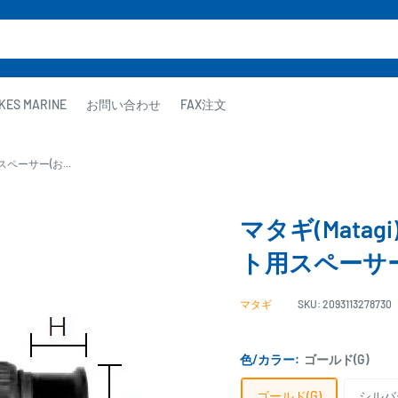
KES MARINE
お問い合わせ
FAX注文
スペーサー(お...
マタギ(Matag
ト用スペーサー
マタギ
SKU:
2093113278730
色/カラー:
ゴールド(G)
ゴールド(G)
シルバー