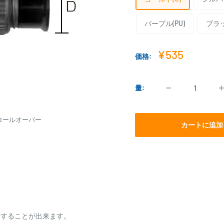
パープル(PU)
ブラッ
販
¥535
価格:
売
価
格
量:
ロールオーバー
カートに追加
着することが出来ます。