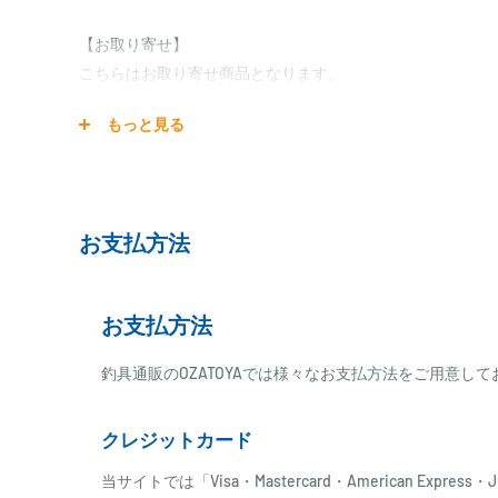
【お取り寄せ】
こちらはお取り寄せ商品となります。
発送日までに、2日～7日のお時間をいただく場合がござい
もっと見る
メーカー在庫切れの場合は、ご注文をキャンセル又は予約
ございますので、お急ぎの場合はご注文前に納期をお問い
お支払方法
お支払方法
釣具通販のOZATOYAでは様々なお支払方法をご用意し
クレジットカード
当サイトでは「Visa・Mastercard・American Expr