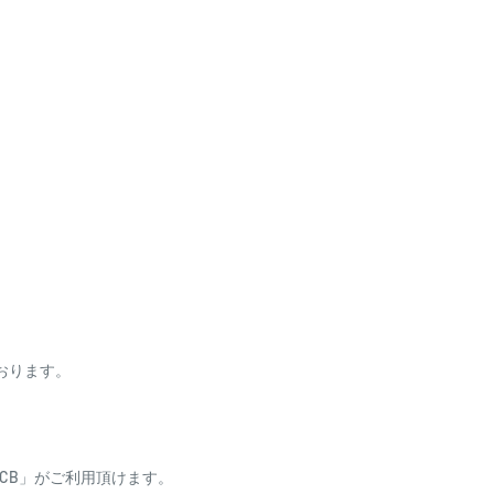
ます。
扱いとさせていただく場合が
合わせ下さい。
ております。
ess・JCB」がご利用頂けます。