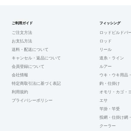
□お届け日
SHOPIFYペイメント
在庫がございましたら7営業日以内にお届けいたしま
ご利用ガイド
フィッシング
スマートフォン・タブレットを使ってご注文の方にご利
商品の出荷が遅れる場合はメールでご連絡致します
ます。
ご注文方法
ロッドビルドパ
お支払方法
ロッド
Shop Payにてメールアドレスと携帯電話番号を登録す
送料・配送について
リール
アドレスと携帯電話番号宛てに送られる6桁のショップペイ
力するだけで、配送先やクレジットカード情報を再度入
キャンセル・返品について
道糸・ライン
支払いができます。
会員登録について
ルアー
会社情報
ウキ・ウキ用品
「ApplePay・GooglePay・各クレジットカード」がご
特定商取引法に基づく表記
鈎・仕掛け
利用規約
オモリ・カゴ・
プライバシーポリシー
エサ
分割払い(ローン)
竿掛・竿受
分割払いは、株式会社オリエントコーポレーションが提
投網・仕掛け網
OricoWebクレジットをご利用頂けます。
クーラー