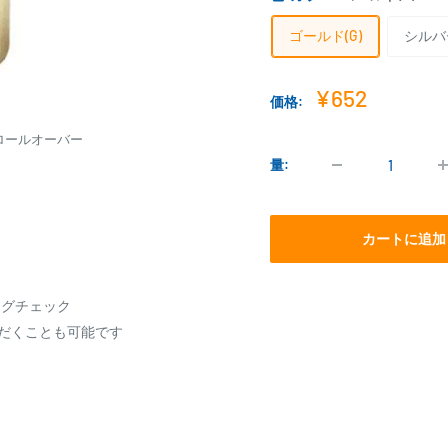
ゴールド(G)
シルバー
販
¥652
価格:
売
価
ロールオーバー
格
量:
カートに追加
ングチェック
ただくことも可能です