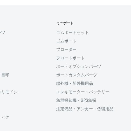
す
ミニボート
用頂けるサービスとなり
ーツ
ゴムボートセット
ゴムボート
ると、次回購入時にメール
フローター
コード(SMS認証)を入
力することなく、簡単に
フロートボート
ボートオプションパーツ
・目印
ボートカスタムパーツ
利用頂けます。
船外機・船外機用品
ヨリモドシ
エレキモーター・バッテリー
魚群探知機・GPS魚探
法定備品・アンカー・係留用品
供しております、
・ビク