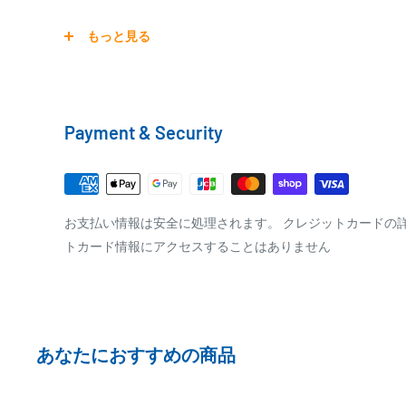
宅配便
もっと見る
銀行振込
商品の配送は弊社指定の配送業者でお届けいたします。
銀行振込みをお選びの方は、ご注文後お振込みの案内の
クール便の場合は、送料にクール料金385円の手数料が
をお知らせ致します。
Payment & Security
※商品の発送はお客様のご入金を当方で確認後となり
□梱包サイズ
※振込み手数料はお客様のご負担となります
梱包サイズが160cm以内となります
全重量が30kg以内となります
PAYPAY
お支払い情報は安全に処理されます。 クレジットカードの
トカード情報にアクセスすることはありません
ご注文内容によっては、2便に分けさせて頂く場合が
PayPay株式会社が提供するキャッシュレス決済サービス
事前にPayPayのユーザー登録が必要になります。
事前にPayPayに残高がチャージされていることをご
お支払い時、PayPayの残高不足にてお支払いが行わ
あなたにおすすめの商品
払い手続きをいただきますようお願いいたします。
購入金額の一部だけをPayPayで支払うことはできま