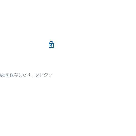
メールにて、お振込み先
加算されます。
ます
詳細を保存したり、クレジッ
ございます
です。
確認ください。
れなかった場合、再度お支
せん。