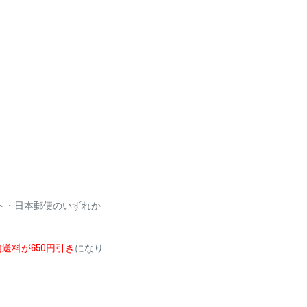
り、自動引き落としとな
場合がございます
利用いただけません
ト・日本郵便のいずれか
送料が650円引き
になり