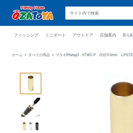
コ
釣
ン
具
テ
通
ン
販
ツ
フィッシング
ミニボート
アウトドア
店舗案内
B-LA
OZATOYA
に
ス
ホーム
すべての商品
マタギ(Matagi) HTWC-P 内径11.0mm LIPSTICK 
キ
ッ
プ
す
る