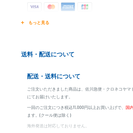
ご注文商品を発送後に、カード会社に登録された口座よ
もっと見る
ります。
※ご予約商品の場合は、事前に決済を完了させて頂く
※カード決済による手数料は発生致しません
送料・配送について
代金引換
配送・送料について
※商品代金に代引手数料(消費税込み)が加算されます
※一部高額商品、メーカー直送商品は、代金引換はご
ご注文いただきました商品は、佐川急便・クロネコヤマ
にてお届けいたします。
商品合計金額
代引き手数料
一回のご注文につき税込11,000円以上お買い上げで、
国内
000,00
1円～
0
9,999円
330円
ます。(クール便は除く)
0
10,000円～29,999円
440円
0
30,000円～99,999円
660円
海外発送は対応しておりません。
100,000円～
1,100円～