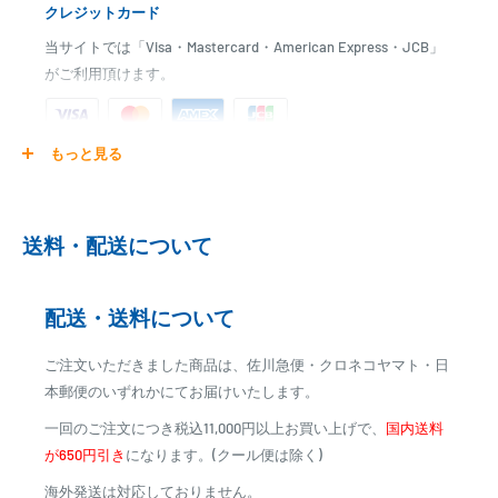
クレジットカード
当サイトでは「Visa・Mastercard・American Express・JCB」
がご利用頂けます。
もっと見る
ご注文商品を発送後に、カード会社に登録された口座より、自
動引き落としとなります。
※ご予約商品の場合は、事前に決済を完了させて頂く場合
送料・配送について
がございます
※カード決済による手数料は発生致しません
配送・送料について
代金引換
ご注文いただきました商品は、佐川急便・クロネコヤマト・日
※商品代金に代引手数料(消費税込み)が加算されます
本郵便のいずれかにてお届けいたします。
※一部高額商品、メーカー直送商品は、代金引換はご利用
一回のご注文につき税込11,000円以上お買い上げで、
国内送料
いただけません
が650円引き
になります。(クール便は除く)
海外発送は対応しておりません。
商品合計金額
代引き手数料