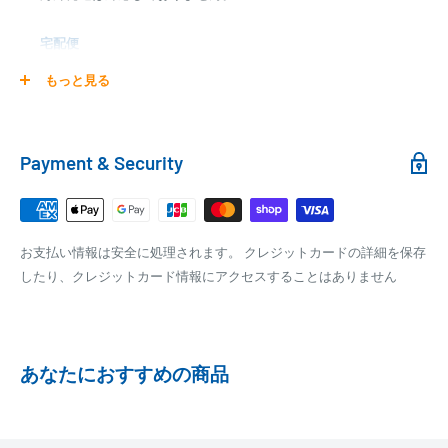
000,00
1円～
0
9,999円
330円
宅配便
0
10,000円～29,999円
440円
0
30,000円～99,999円
660円
商品の配送は弊社指定の配送業者でお届けいたします。
もっと見る
100,000円～
1,100円～
クール便の場合は、送料にクール料金385円の手数料が加算さ
れます。
銀行振込
Payment & Security
銀行振込みをお選びの方は、ご注文後お振込みの案内のメール
□梱包サイズ
にて、お振込み先をお知らせ致します。
梱包サイズが160cm以内となります
※商品の発送はお客様のご入金を当方で確認後となります
お支払い情報は安全に処理されます。 クレジットカードの詳細を保存
全重量が30kg以内となります
※振込み手数料はお客様のご負担となります
したり、クレジットカード情報にアクセスすることはありません
ご注文内容によっては、2便に分けさせて頂く場合がござい
ます
PAYPAY
PayPay株式会社が提供するキャッシュレス決済サービスです。
あなたにおすすめの商品
事前にPayPayのユーザー登録が必要になります。
事前にPayPayに残高がチャージされていることをご確認く
ださい。