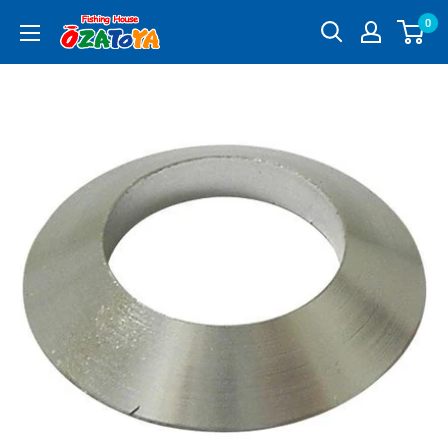
コ
0
釣
ン
具
テ
通
ン
販
ツ
OZATOYA
に
ス
キ
ッ
プ
す
る