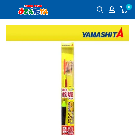
コ
0
釣
ン
具
テ
通
ン
販
ツ
OZATOYA
に
ス
キ
ッ
プ
す
る