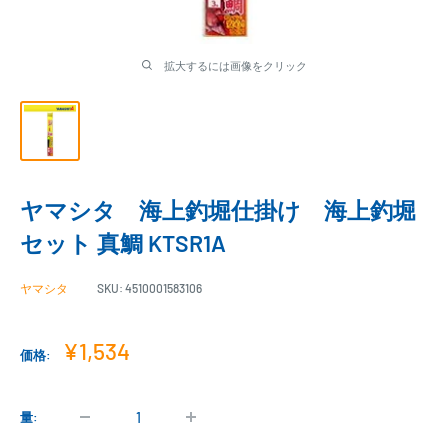
拡大するには画像をクリック
ヤマシタ 海上釣堀仕掛け 海上釣堀
セット 真鯛 KTSR1A
ヤマシタ
SKU:
4510001583106
販
¥1,534
価格:
売
価
格
量: