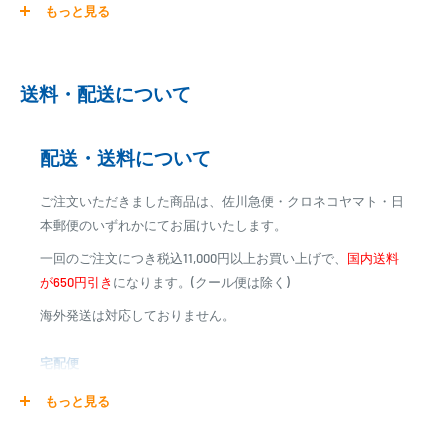
もっと見る
ご注文商品を発送後に、カード会社に登録された口座より、自
動引き落としとなります。
※ご予約商品の場合は、事前に決済を完了させて頂く場合
送料・配送について
がございます
※カード決済による手数料は発生致しません
配送・送料について
代金引換
ご注文いただきました商品は、佐川急便・クロネコヤマト・日
※商品代金に代引手数料(消費税込み)が加算されます
本郵便のいずれかにてお届けいたします。
※一部高額商品、メーカー直送商品は、代金引換はご利用
一回のご注文につき税込11,000円以上お買い上げで、
国内送料
いただけません
が650円引き
になります。(クール便は除く)
海外発送は対応しておりません。
商品合計金額
代引き手数料
000,00
1円～
0
9,999円
330円
宅配便
0
10,000円～29,999円
440円
0
30,000円～99,999円
660円
商品の配送は弊社指定の配送業者でお届けいたします。
もっと見る
100,000円～
1,100円～
クール便の場合は、送料にクール料金385円の手数料が加算さ