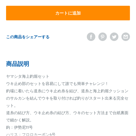
カートに追加
この商品をシェアーする
商品説明
ヤマシタ海上釣堀セット
ウキ止め部のセットを容易にして誰でも簡単チャレンジ！
釣場に着いたら道糸にウキ止め糸を結び、道糸と海上釣堀クッション
のサルカンを結んでウキを取り付ければ釣りがスタート出来る完全セ
ット。
道糸の結び方、ウキ止め糸の結び方、ウキのセット方法まで台紙裏面
で細かく解説。
鈎：伊勢尼11号
ハリス：フロロカーボン4号