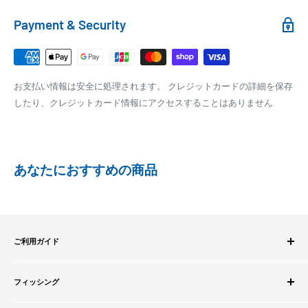
れます。
銀行振込
Payment & Security
銀行振込みをお選びの方は、ご注文後お振込みの案内のメール
□梱包サイズ
にて、お振込み先をお知らせ致します。
梱包サイズが160cm以内となります
※商品の発送はお客様のご入金を当方で確認後となります
お支払い情報は安全に処理されます。 クレジットカードの詳細を保存
全重量が30kg以内となります
※振込み手数料はお客様のご負担となります
したり、クレジットカード情報にアクセスすることはありません
ご注文内容によっては、2便に分けさせて頂く場合がござい
ます
PAYPAY
PayPay株式会社が提供するキャッシュレス決済サービスです。
あなたにおすすめの商品
事前にPayPayのユーザー登録が必要になります。
事前にPayPayに残高がチャージされていることをご確認く
ださい。
お支払い時、PayPayの残高不足にてお支払いが行われなか
ご利用ガイド
った場合、再度お支払い手続きをいただきますようお願い
いたします。
ご注文方法
□お届け日
購入金額の一部だけをPayPayで支払うことはできません。
フィッシング
お支払方法
在庫がございましたら7営業日以内にお届けいたします
送料・配送について
ロッドビルドパーツ