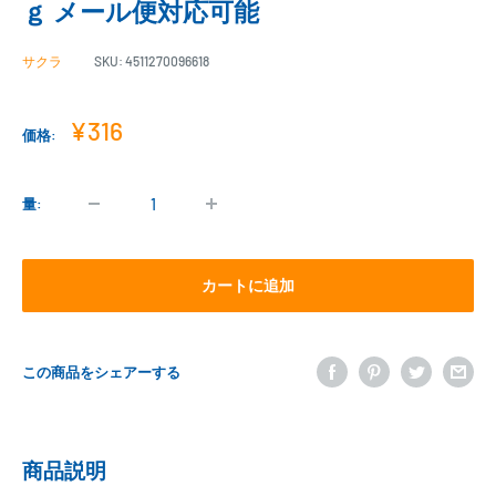
ｇ メール便対応可能
サクラ
SKU:
4511270096618
販
¥316
価格:
売
価
格
量:
カートに追加
この商品をシェアーする
商品説明