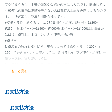
フグ印新うるし 本職の塗師や金繕いの方にも人気です。開発してよ
り60年もの間他に追随を許さないのは独特の上品な色艶によるもので
す。 研ぎ出し、乾漆と用途も様々です。
●準備する物 新うるし、ふぐ印専用うすめ液、紙やすり(#200～
#250)、耐水ペーパー(#800～#1000)耐水ペーパー(#1000以上)筆また
ははけ、塗料皿、ポロキレ、ふぐ印専用洗い液
●塗り方
1. 塗装面の汚れを取り除き、場合によっては紙やすり（＃200～＃
250）で磨きます。･ 目安としては 新うるし4 フグ印うすめ液1、中
濃ソース位、塗り易いように
2. 塗料皿に新うるしを適量に取り、フグ印うすめ液で適度にうすめま
す。
もっと見る
3. はけに適度に染み込ませ、余分な塗料は塗料皿のプチでしごきだ
す。
4. 塗料を同一方向にできるだけうすく伸ばすように塗ります。
お支払方法
5. 乾燥するときは、塗料が垂れてこないよう塗装面をなるべく水平に
して、ほこりの無いところに置いて下さい。(24時 間以上)
6. 充分に乾燥したら耐水ペーパー(#800～#1000)で力を入れ過ぎない
お支払方法