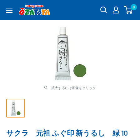
コ
0
釣
ン
具
テ
通
ン
販
ツ
OZATOYA
に
ス
キ
ッ
プ
す
る
拡大するには画像をクリック
サクラ 元祖 ふぐ印 新うるし 緑 10