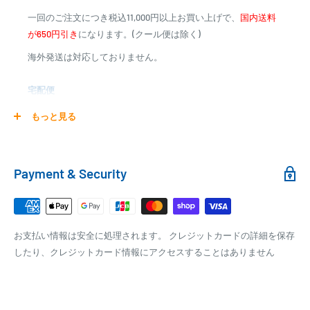
※一部高額商品、メーカー直送商品は、代金引換はご利用
一回のご注文につき税込11,000円以上お買い上げで、
国内送料
いただけません
が650円引き
になります。(クール便は除く)
海外発送は対応しておりません。
商品合計金額
代引き手数料
000,00
1円～
0
9,999円
330円
宅配便
0
10,000円～29,999円
440円
0
30,000円～99,999円
660円
商品の配送は弊社指定の配送業者でお届けいたします。
もっと見る
100,000円～
1,100円～
クール便の場合は、送料にクール料金385円の手数料が加算さ
れます。
銀行振込
Payment & Security
銀行振込みをお選びの方は、ご注文後お振込みの案内のメール
□梱包サイズ
にて、お振込み先をお知らせ致します。
梱包サイズが160cm以内となります
※商品の発送はお客様のご入金を当方で確認後となります
お支払い情報は安全に処理されます。 クレジットカードの詳細を保存
全重量が30kg以内となります
※振込み手数料はお客様のご負担となります
したり、クレジットカード情報にアクセスすることはありません
ご注文内容によっては、2便に分けさせて頂く場合がござい
ます
PAYPAY
PayPay株式会社が提供するキャッシュレス決済サービスです。