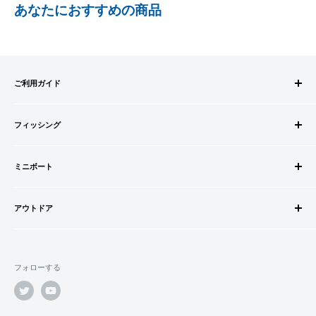
あなたにおすすめの商品
事前にPayPayのユーザー登録が必要になります。
事前にPayPayに残高がチャージされていることをご確認く
ださい。
お支払い時、PayPayの残高不足にてお支払いが行われなか
ご利用ガイド
った場合、再度お支払い手続きをいただきますようお願い
いたします。
ご注文方法
□お届け日
購入金額の一部だけをPayPayで支払うことはできません。
フィッシング
お支払方法
在庫がございましたら7営業日以内にお届けいたします
送料・配送について
ロッドビルドパーツ
SHOPIFYペイメント
商品の出荷が遅れる場合はメールでご連絡致します
キャンセル・返品について
ミニボート
ロッド
スマートフォン・タブレットを使ってご注文の方にご利用頂け
会員登録について
リール
ゴムボートセット
るサービスとなります。
会社情報
道糸・ライン
アウトドア
ゴムボート
Shop Payにてメールアドレスと携帯電話番号を登録すると、次
特定商取引法に基づく表記
ルアー
フローター
ウェダー
回購入時にメールアドレスと携帯電話番号宛てに送られる6桁
利用規約
ウキ・ウキ用品・目印
フロートボート
シューズ・ブーツ
のショップペイコード(SMS認証)を入力するだけで、配送先や
プライバシーポリシー
鈎・仕掛け
フォローする
ボートオプションパーツ
ライフジャケット
クレジットカード情報を再度入力することなく、簡単に支払い
オモリ・カゴ・ヨリモドシ
ボートカスタムパーツ
ができます。
サングラス
エサ
船外機・船外機用品
バッグ
「ApplePay・GooglePay・各クレジットカード」がご利用頂け