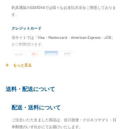
ように、軽く研ぎます。
釣具通販のOZATOYAでは様々なお支払方法をご用意しておりま
7. ・～・を2回ないし、3回位繰り返します。回数を多くすれば綺麗に
す。
仕上がります。
8. 仕上げは耐水ペーパー(#1000番以上)で研ぎます。(フグ印コンパウ
クレジットカード
ンド極細目を使用し布で拭き上げるともっと良く仕上がります。)
●ポイント
当サイトでは「Visa・Mastercard・American Express・JCB」
* できるだけ薄く、回数を重ねること。
がご利用頂けます。
* 乾燥時間は充分とること。
* 混ぜるときは、はけで混ぜないよう、気泡ができないよう、ようじ
等でゆっくり攪拌してください。
もっと見る
ご注文商品を発送後に、カード会社に登録された口座より、自
* 研ぐ時には研ぎすぎぬようにすること。
動引き落としとなります。
* 次回使用時の時の色の混じりをなくす為にも筆をふぐ印専用洗い液
※ご予約商品の場合は、事前に決済を完了させて頂く場合
でしっかりと色を落とす事。
送料・配送について
がございます
●注意
付属の「フグ印新うるし」取扱説明書を必ず充分にお読みください。
※カード決済による手数料は発生致しません
配送・送料について
代金引換
ご注文いただきました商品は、佐川急便・クロネコヤマト・日
※商品代金に代引手数料(消費税込み)が加算されます
本郵便のいずれかにてお届けいたします。