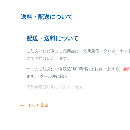
※ご予約商品の場合は、事前に決済を完了させて頂く
付属の「フグ印新うるし」取扱説明書を必ず充分にお読み
※カード決済による手数料は発生致しません
送料・配送について
代金引換
配送・送料について
※商品代金に代引手数料(消費税込み)が加算されます
※一部高額商品、メーカー直送商品は、代金引換はご
ご注文いただきました商品は、佐川急便・クロネコヤマ
にてお届けいたします。
商品合計金額
代引き手数料
一回のご注文につき税込11,000円以上お買い上げで、
国内
000,00
1円～
0
9,999円
330円
ます。(クール便は除く)
0
10,000円～29,999円
440円
0
30,000円～99,999円
660円
海外発送は対応しておりません。
100,000円～
1,100円～
宅配便
もっと見る
銀行振込
商品の配送は弊社指定の配送業者でお届けいたします。
銀行振込みをお選びの方は、ご注文後お振込みの案内の
クール便の場合は、送料にクール料金385円の手数料が
をお知らせ致します。