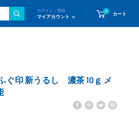
ログイン・登録
0
カート
マイアカウント
ふぐ印 新うるし 濃茶 10ｇ メ
能