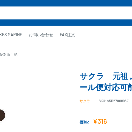
KES MARINE
お問い合わせ
FAX注文
ル便対応可能
サクラ 元祖 
ール便対応可
サクラ
SKU:
4511270099541
販
¥316
価格:
売