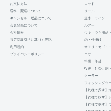
お支払方法
ロッド
Shop Payにてメールアドレスと携帯電話番号を登録す
送料・配送について
リール
アドレスと携帯電話番号宛てに送られる6桁のショップペイ
力するだけで、配送先やクレジットカード情報を再度入
キャンセル・返品について
道糸・ライン
支払いができます。
会員登録について
ルアー
会社情報
ウキ・ウキ用品
「ApplePay・GooglePay・各クレジットカード」がご
特定商取引法に基づく表記
鈎・仕掛け
利用規約
オモリ・カゴ・
プライバシーポリシー
エサ
分割払い(ローン)
竿掛・竿受
分割払いは、株式会社オリエントコーポレーションが提
投網・仕掛け網
OricoWebクレジットをご利用頂けます。
クーラー
□送料
フィッシングツ
ご購入金額が30,000円以上からご利用対象となります。
【釣種で探す】
破損、重量オーバー等になる場合は複数口となります
ご注文後当店よりご案内する、インターネット上にて分
【釣種で探す】
用等をシミュレーションする事が出来ます。
クール便の場合は通常送料とは別に、クール便料金38
【釣種で探す】