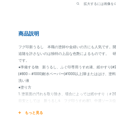
拡大するには画像を
商品説明
フグ印新うるし 本職の塗師や金繕いの方にも人気です。開
追随を許さないのは独特の上品な色艶によるものです。 
です。
●準備する物 新うるし、ふぐ印専用うすめ液、紙やすり(#20
(#800～#1000)耐水ペーパー(#1000以上)筆またははけ
洗い液
●塗り方
1. 塗装面の汚れを取り除き、場合によっては紙やすり（＃20
目安としては 新うるし4 フグ印うすめ液1、中濃ソース
2. 塗料皿に新うるしを適量に取り、フグ印うすめ液で適度
もっと見る
3. はけに適度に染み込ませ、余分な塗料は塗料皿のプチで