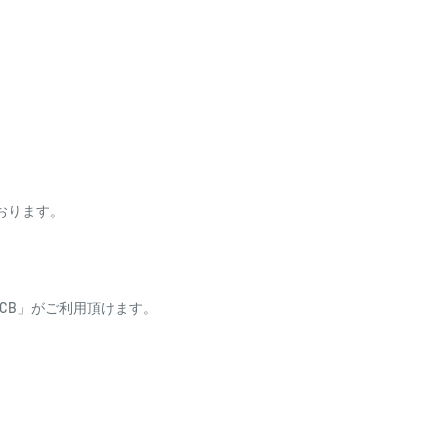
す。
べく水平にして、ほこりの無
を入れ過ぎないように、軽く研ぎま
れば綺麗に仕上がります。
グ印コンパウンド極細目を使用し
ております。
う、ようじ等でゆっくり攪拌し
ess・JCB」がご利用頂けます。
専用洗い液でしっかりと色を落
り、自動引き落としとな