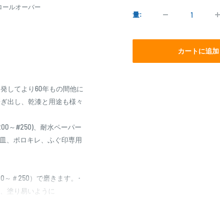
価
ロールオーバー
格
量:
カートに追加
発してより60年もの間他に
研ぎ出し、乾漆と用途も様々
0～#250)、耐水ペーパー
、塗料皿、ポロキレ、ふぐ印専用
0～＃250）で磨きます。･
位、塗り易いように
にうすめます。
しごきだす。