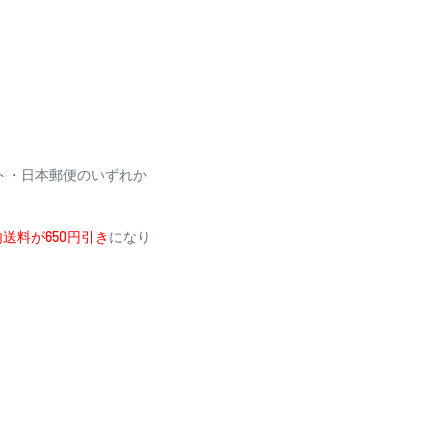
場合がございます
ください。
利用いただけません
ト・日本郵便のいずれか
送料が650円引き
になり
メールにて、お振込み先
加算されます。