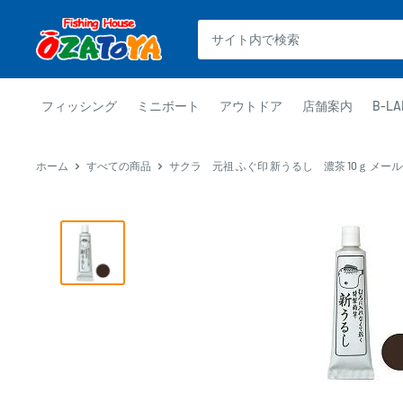
コ
釣
ン
具
テ
通
ン
販
ツ
フィッシング
ミニボート
アウトドア
店舗案内
B-LA
OZATOYA
に
ス
ホーム
すべての商品
サクラ 元祖 ふぐ印 新うるし 濃茶 10ｇ メー
キ
ッ
プ
す
る