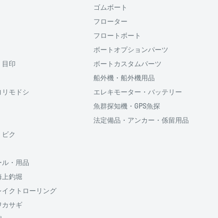
ゴムボート
ると、次回購入時にメール
フローター
コード(SMS認証)を入
力することなく、簡単に
フロートボート
ボートオプションパーツ
・目印
ボートカスタムパーツ
利用頂けます。
船外機・船外機用品
ヨリモドシ
エレキモーター・バッテリー
魚群探知機・GPS魚探
法定備品・アンカー・係留用品
供しております、
・ビク
ール・用品
海上釣堀
のでご了承ください
割払い回数、ボーナス併
レイクトローリング
5円が加算されます
ワカサギ