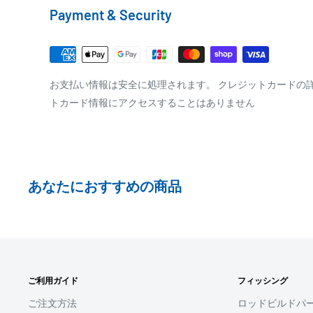
Payment & Security
※商品の発送はお客様のご入金を当方で確認後となり
□梱包サイズ
※振込み手数料はお客様のご負担となります
梱包サイズが160cm以内となります
全重量が30kg以内となります
PAYPAY
お支払い情報は安全に処理されます。 クレジットカードの
トカード情報にアクセスすることはありません
ご注文内容によっては、2便に分けさせて頂く場合が
PayPay株式会社が提供するキャッシュレス決済サービス
事前にPayPayのユーザー登録が必要になります。
事前にPayPayに残高がチャージされていることをご
お支払い時、PayPayの残高不足にてお支払いが行わ
あなたにおすすめの商品
払い手続きをいただきますようお願いいたします。
購入金額の一部だけをPayPayで支払うことはできま
□お届け日
SHOPIFYペイメント
在庫がございましたら7営業日以内にお届けいたしま
ご利用ガイド
フィッシング
スマートフォン・タブレットを使ってご注文の方にご利
商品の出荷が遅れる場合はメールでご連絡致します
ます。
ご注文方法
ロッドビルドパ