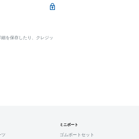
ます
詳細を保存したり、クレジッ
ございます
です。
確認ください。
れなかった場合、再度お支
せん。
す
ミニボート
用頂けるサービスとなり
ーツ
ゴムボートセット