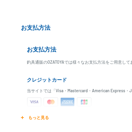
4. 塗料を同一方向にできるだけうすく伸ばすように塗りま
5. 乾燥するときは、塗料が垂れてこないよう塗装面をなる
いところに置いて下さい。(24時 間以上)
お支払方法
6. 充分に乾燥したら耐水ペーパー(#800～#1000)で力
す。
7. ・～・を2回ないし、3回位繰り返します。回数を多くす
お支払方法
8. 仕上げは耐水ペーパー(#1000番以上)で研ぎます。(フ
布で拭き上げるともっと良く仕上がります。)
釣具通販のOZATOYAでは様々なお支払方法をご用意し
●ポイント
* できるだけ薄く、回数を重ねること。
クレジットカード
* 乾燥時間は充分とること。
* 混ぜるときは、はけで混ぜないよう、気泡ができないよ
当サイトでは「Visa・Mastercard・American Expr
てください。
* 研ぐ時には研ぎすぎぬようにすること。
* 次回使用時の時の色の混じりをなくす為にも筆をふぐ印
ご注文商品を発送後に、カード会社に登録された口座よ
もっと見る
とす事。
ります。
●注意