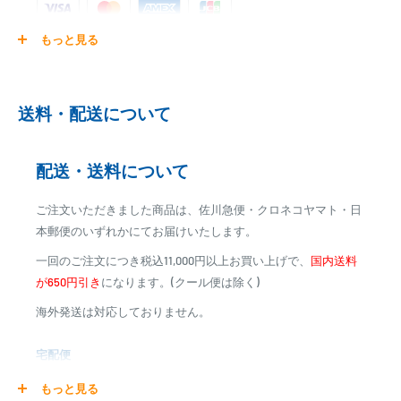
もっと見る
ご注文商品を発送後に、カード会社に登録された口座より、自
動引き落としとなります。
※ご予約商品の場合は、事前に決済を完了させて頂く場合
2025マタギカタログP77掲載
送料・配送について
がございます
T2CP-NVSSJK17(ロックナット付き)
※カード決済による手数料は発生致しません
配送・送料について
2025富士工業+カタログP11掲載
代金引換
T2CP-NVSSJK 17
ご注文いただきました商品は、佐川急便・クロネコヤマト・日
※商品代金に代引手数料(消費税込み)が加算されます
本郵便のいずれかにてお届けいたします。
※一部高額商品、メーカー直送商品は、代金引換はご利用
一回のご注文につき税込11,000円以上お買い上げで、
国内送料
いただけません
が650円引き
になります。(クール便は除く)
海外発送は対応しておりません。
商品合計金額
代引き手数料
000,00
1円～
0
9,999円
330円
宅配便
0
10,000円～29,999円
440円
0
30,000円～99,999円
660円
商品の配送は弊社指定の配送業者でお届けいたします。
もっと見る