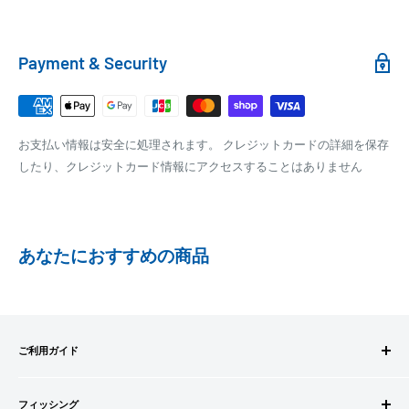
100,000円～
1,100円～
クール便の場合は、送料にクール料金385円の手数料が加算さ
れます。
銀行振込
Payment & Security
銀行振込みをお選びの方は、ご注文後お振込みの案内のメール
□梱包サイズ
にて、お振込み先をお知らせ致します。
梱包サイズが160cm以内となります
※商品の発送はお客様のご入金を当方で確認後となります
お支払い情報は安全に処理されます。 クレジットカードの詳細を保存
全重量が30kg以内となります
※振込み手数料はお客様のご負担となります
したり、クレジットカード情報にアクセスすることはありません
ご注文内容によっては、2便に分けさせて頂く場合がござい
ます
PAYPAY
PayPay株式会社が提供するキャッシュレス決済サービスです。
あなたにおすすめの商品
事前にPayPayのユーザー登録が必要になります。
事前にPayPayに残高がチャージされていることをご確認く
ださい。
お支払い時、PayPayの残高不足にてお支払いが行われなか
ご利用ガイド
った場合、再度お支払い手続きをいただきますようお願い
いたします。
ご注文方法
□お届け日
購入金額の一部だけをPayPayで支払うことはできません。
フィッシング
お支払方法