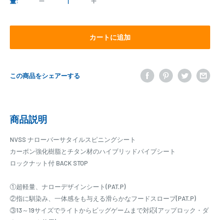
格
量:
カートに追加
この商品をシェアーする
商品説明
NVSS ナローバーサタイルスピニングシート
カーボン強化樹脂とチタン材のハイブリッドパイプシート
ロックナット付 BACK STOP
①超軽量、ナローデザインシート(PAT.P)
②指に馴染み、一体感をも与える滑らかなフードスロープ(PAT.P)
③13～19サイズでライトからビッグゲームまで対応(アップロック・ダ