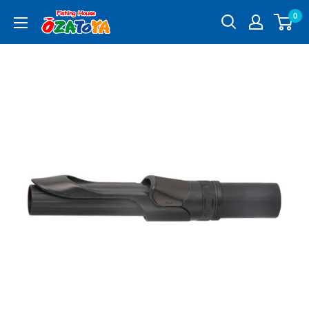
コ
0
釣
ン
具
テ
通
ン
販
ツ
OZATOYA
に
ス
キ
ッ
プ
す
る