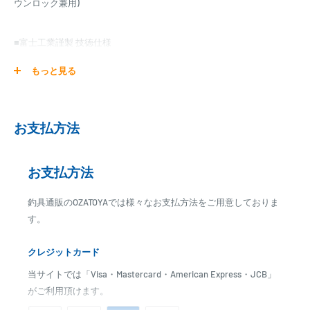
ウンロック兼用)
■富士工業謹製 技徳仕様
ボディ：カーボン強化樹脂・手仕上げ光沢研磨
もっと見る
フード：チタン製・限定生産技徳レーザー刻印・T2
カラー・カーボン
強化樹脂
Kナット：
グラスファイバー強化樹脂
お支払方法
ロックナット：カラー/カーボン強化樹脂、ナット/グラスファイバー
強化樹脂
お支払方法
■スペック
長さ(L1)：151.4mm
釣具通販のOZATOYAでは様々なお支払方法をご用意しておりま
長さ(L2)：40.0mm
す。
長さ(L3)：134.8mm
外径(O/D1)：25.0mm
クレジットカード
外径(O/D2)：19.0mm
当サイトでは「Visa・Mastercard・American Express・JCB」
外径(O/D3)：22.4mm
がご利用頂けます。
外径(O/D4)：25.8mm
内径(I/D1)：17.0mm