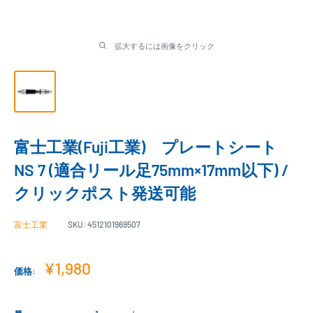
拡大するには画像をクリック
富士工業(Fuji工業) プレートシート
NS 7 (適合リール足75mm×17mm以下) /
クリックポスト発送可能
富士工業
SKU:
4512101969507
販
¥1,980
価格:
売
価