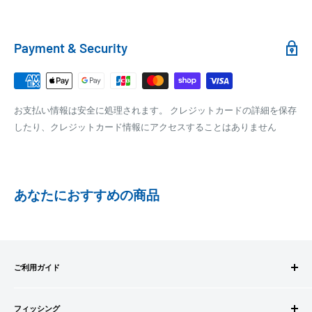
100,000円～
1,100円～
クール便の場合は、送料にクール料金385円の手数料が加算さ
れます。
銀行振込
Payment & Security
銀行振込みをお選びの方は、ご注文後お振込みの案内のメール
□梱包サイズ
にて、お振込み先をお知らせ致します。
梱包サイズが160cm以内となります
※商品の発送はお客様のご入金を当方で確認後となります
お支払い情報は安全に処理されます。 クレジットカードの詳細を保存
全重量が30kg以内となります
※振込み手数料はお客様のご負担となります
したり、クレジットカード情報にアクセスすることはありません
ご注文内容によっては、2便に分けさせて頂く場合がござい
ます
PAYPAY
PayPay株式会社が提供するキャッシュレス決済サービスです。
あなたにおすすめの商品
事前にPayPayのユーザー登録が必要になります。
事前にPayPayに残高がチャージされていることをご確認く
ださい。
お支払い時、PayPayの残高不足にてお支払いが行われなか
ご利用ガイド
った場合、再度お支払い手続きをいただきますようお願い
いたします。
ご注文方法
□お届け日
購入金額の一部だけをPayPayで支払うことはできません。
フィッシング
お支払方法