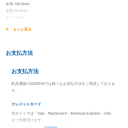
全長:145.0mm
足部:14.0mm
幅:13.5mm
適合リール足：75mm×17mm以下
もっと見る
※必ずブランクの太さとリールシートを確認してからお選びくださ
い。
※各サイズ、およびカラーは実際と誤差がある場合があります。
お支払方法
【お取り寄せ】
お取り寄せ商品となります。
お支払方法
発送日までに、2日～7日のお時間をいただく場合がございます。
メーカー在庫切れの場合は、ご注文をキャンセル又は予約扱いとさせ
釣具通販のOZATOYAでは様々なお支払方法をご用意しておりま
ていただく場合がございますので、お急ぎの場合はご注文前に納期を
す。
お問い合わせ下さい。
クレジットカード
当サイトでは「Visa・Mastercard・American Express・JCB」
がご利用頂けます。