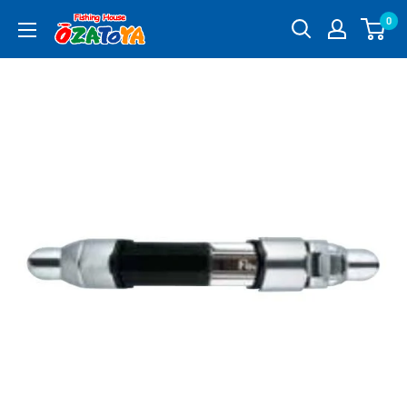
コ
0
釣
ン
具
テ
通
ン
販
ツ
OZATOYA
に
ス
キ
ッ
プ
す
る