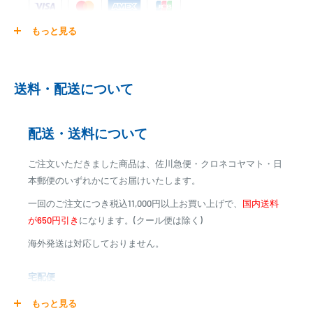
もっと見る
ご注文商品を発送後に、カード会社に登録された口座より、自
動引き落としとなります。
※ご予約商品の場合は、事前に決済を完了させて頂く場合
送料・配送について
がございます
※カード決済による手数料は発生致しません
配送・送料について
代金引換
ご注文いただきました商品は、佐川急便・クロネコヤマト・日
※商品代金に代引手数料(消費税込み)が加算されます
本郵便のいずれかにてお届けいたします。
※一部高額商品、メーカー直送商品は、代金引換はご利用
一回のご注文につき税込11,000円以上お買い上げで、
国内送料
いただけません
が650円引き
になります。(クール便は除く)
海外発送は対応しておりません。
商品合計金額
代引き手数料
000,00
1円～
0
9,999円
330円
宅配便
0
10,000円～29,999円
440円
0
30,000円～99,999円
660円
商品の配送は弊社指定の配送業者でお届けいたします。
もっと見る