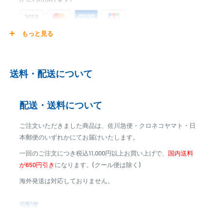
もっと見る
ご注文商品を発送後に、カード会社に登録された口座より、自
動引き落としとなります。
※ご予約商品の場合は、事前に決済を完了させて頂く場合
送料・配送について
がございます
※カード決済による手数料は発生致しません
配送・送料について
代金引換
ご注文いただきました商品は、佐川急便・クロネコヤマト・日
※商品代金に代引手数料(消費税込み)が加算されます
本郵便のいずれかにてお届けいたします。
※一部高額商品、メーカー直送商品は、代金引換はご利用
一回のご注文につき税込11,000円以上お買い上げで、
国内送料
いただけません
が650円引き
になります。(クール便は除く)
海外発送は対応しておりません。
商品合計金額
代引き手数料
000,00
1円～
0
9,999円
330円
宅配便
0
10,000円～29,999円
440円