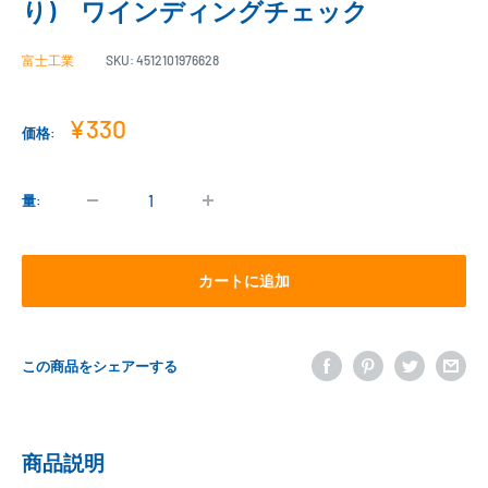
り) ワインディングチェック
富士工業
SKU:
4512101976628
販
¥330
価格:
売
価
格
量:
カートに追加
この商品をシェアーする
商品説明