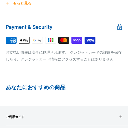
0
30,000円～99,999円
660円
商品の配送は弊社指定の配送業者でお届けいたします。
もっと見る
100,000円～
1,100円～
クール便の場合は、送料にクール料金385円の手数料が加算さ
れます。
銀行振込
Payment & Security
銀行振込みをお選びの方は、ご注文後お振込みの案内のメール
□梱包サイズ
にて、お振込み先をお知らせ致します。
梱包サイズが160cm以内となります
※商品の発送はお客様のご入金を当方で確認後となります
お支払い情報は安全に処理されます。 クレジットカードの詳細を保存
全重量が30kg以内となります
※振込み手数料はお客様のご負担となります
したり、クレジットカード情報にアクセスすることはありません
ご注文内容によっては、2便に分けさせて頂く場合がござい
ます
PAYPAY
PayPay株式会社が提供するキャッシュレス決済サービスです。
あなたにおすすめの商品
事前にPayPayのユーザー登録が必要になります。
事前にPayPayに残高がチャージされていることをご確認く
ださい。
お支払い時、PayPayの残高不足にてお支払いが行われなか
ご利用ガイド
った場合、再度お支払い手続きをいただきますようお願い
いたします。
ご注文方法