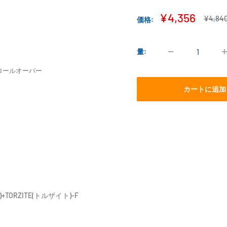
販
¥4,356
通
¥4,84
価格:
常
売
価
価
格
格
量:
ロールオーバー
カートに追加
RZITE(トルザイト)-F