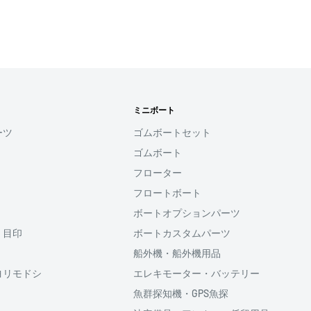
れなかった場合、再度お支
せん。
す
ミニボート
用頂けるサービスとなり
ーツ
ゴムボートセット
ゴムボート
ると、次回購入時にメール
フローター
コード(SMS認証)を入
力することなく、簡単に
フロートボート
ボートオプションパーツ
・目印
ボートカスタムパーツ
利用頂けます。
船外機・船外機用品
ヨリモドシ
エレキモーター・バッテリー
魚群探知機・GPS魚探