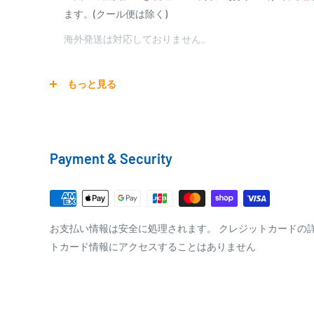
ます。(クール便は除く)
0
10,000円～29,999円
440円
0
30,000円～99,999円
660円
海外発送は対応しておりません。
100,000円～
1,100円～
宅配便
もっと見る
銀行振込
商品の配送は弊社指定の配送業者でお届けいたします。
銀行振込みをお選びの方は、ご注文後お振込みの案内の
クール便の場合は、送料にクール料金385円の手数料が
をお知らせ致します。
Payment & Security
※商品の発送はお客様のご入金を当方で確認後となり
□梱包サイズ
※振込み手数料はお客様のご負担となります
梱包サイズが160cm以内となります
全重量が30kg以内となります
PAYPAY
お支払い情報は安全に処理されます。 クレジットカードの
トカード情報にアクセスすることはありません
ご注文内容によっては、2便に分けさせて頂く場合が
PayPay株式会社が提供するキャッシュレス決済サービス
事前にPayPayのユーザー登録が必要になります。
事前にPayPayに残高がチャージされていることをご