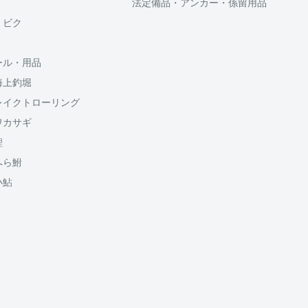
法定備品・アンカー・係留用品
供しております、
・ビク
ール・用品
海上釣堀
のでご了承ください
割払い回数、ボーナス併
レイクトローリング
5円が加算されます
ワカサギ
鯉
送料
1500円
へら鮒
950円
小鮎
950円
山梨
650円
650円
650円
650円
650円