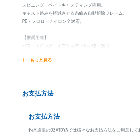
スピニング・ベイトキャスティング両用。
キャスト絡みを軽減させる糸絡み自動解除フレーム。
PE・フロロ・ナイロン全対応。
【推奨用途】
バス・エギング・オフショア・船小物・投げ
もっと見る
【商品詳細】
リングタイプ：トルザイトリングF型
リングサイズ：16（内径:12.31mm）
H：21.2mm
お支払方法
L1：9.5mm
L2：9.5mm
L：41.3mm
お支払方法
※お作りになるロッドの用途、ブランクの特性を確認して
釣具通販のOZATOYAでは様々なお支払方法をご用意し