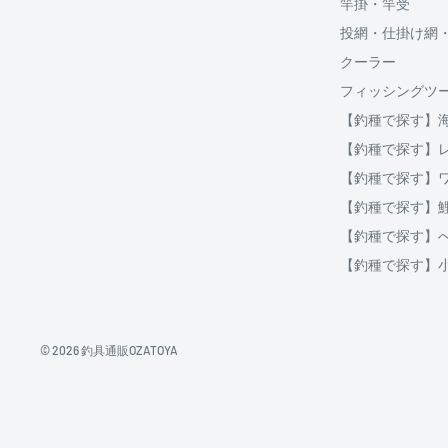
竿掛・竿受
分割払いは、株式会社オリエントコーポレーションが提
投網・仕掛け網
OricoWebクレジットをご利用頂けます。
クーラー
□送料
フィッシングツ
ご購入金額が30,000円以上からご利用対象となります。
【釣種で探す】
破損、重量オーバー等になる場合は複数口となります
ご注文後当店よりご案内する、インターネット上にて分
【釣種で探す】
用等をシミュレーションする事が出来ます。
クール便の場合は通常送料とは別に、クール便料金38
【釣種で探す】
【釣種で探す】
地域
北海道
北海道
【釣種で探す】
北東北
青森、岩手、秋田
【釣種で探す】
南東北
宮城、山形、福島
関東
茨城、栃木、群馬、埼玉、千葉、東京、神奈川、
信越
新潟、長野
© 2026 釣具通販OZATOYA
北陸
富山、石川、福井
東海
岐阜、静岡、愛知、三重
近畿
滋賀、京都、大阪、兵庫、奈良、和歌山