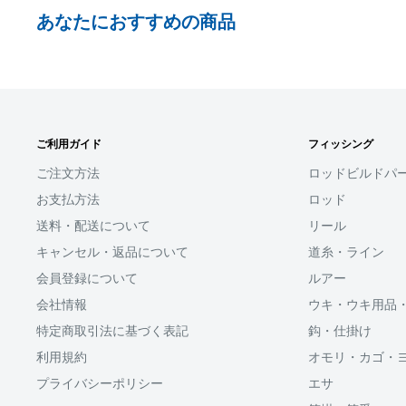
お支払い時、PayPayの残高不足にてお支払いが行わ
あなたにおすすめの商品
払い手続きをいただきますようお願いいたします。
購入金額の一部だけをPayPayで支払うことはできま
□お届け日
SHOPIFYペイメント
在庫がございましたら7営業日以内にお届けいたしま
ご利用ガイド
フィッシング
スマートフォン・タブレットを使ってご注文の方にご利
商品の出荷が遅れる場合はメールでご連絡致します
ます。
ご注文方法
ロッドビルドパ
お支払方法
ロッド
Shop Payにてメールアドレスと携帯電話番号を登録す
送料・配送について
リール
アドレスと携帯電話番号宛てに送られる6桁のショップペイ
力するだけで、配送先やクレジットカード情報を再度入
キャンセル・返品について
道糸・ライン
支払いができます。
会員登録について
ルアー
会社情報
ウキ・ウキ用品
「ApplePay・GooglePay・各クレジットカード」がご
特定商取引法に基づく表記
鈎・仕掛け
利用規約
オモリ・カゴ・
プライバシーポリシー
エサ
分割払い(ローン)