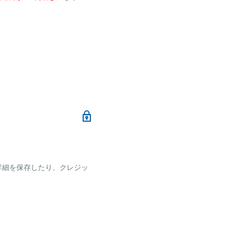
メールにて、お振込み先
加算されます。
ます
詳細を保存したり、クレジッ
ございます
です。
確認ください。