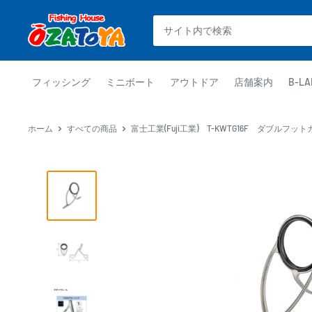
コ
釣
ン
具
テ
通
ン
販
ツ
フィッシング
ミニボート
アウトドア
店舗案内
B-LA
OZATOYA
に
ス
ホーム
すべての商品
富士工業(Fuji工業) T-KWTG16F ダブルフットガ
キ
ッ
プ
す
る