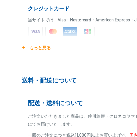
クレジットカード
当サイトでは「Visa・Mastercard・American Expr
ご注文商品を発送後に、カード会社に登録された口座よ
もっと見る
ります。
※ご予約商品の場合は、事前に決済を完了させて頂く
※カード決済による手数料は発生致しません
送料・配送について
代金引換
配送・送料について
※商品代金に代引手数料(消費税込み)が加算されます
※一部高額商品、メーカー直送商品は、代金引換はご
ご注文いただきました商品は、佐川急便・クロネコヤマ
にてお届けいたします。
商品合計金額
代引き手数料
一回のご注文につき税込11,000円以上お買い上げで、
国内
000,00
1円～
0
9,999円
330円