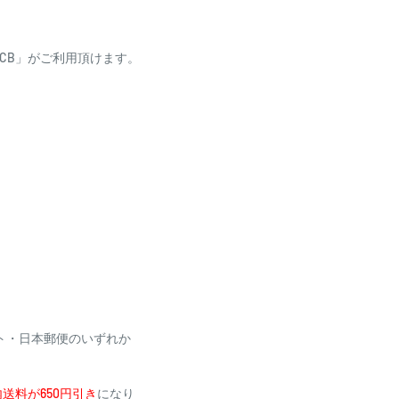
ess・JCB」がご利用頂けます。
り、自動引き落としとな
場合がございます
利用いただけません
ト・日本郵便のいずれか
送料が650円引き
になり