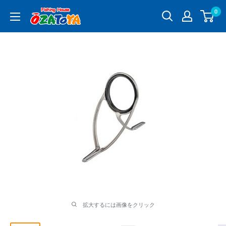
コ
0
釣
ン
具
テ
通
ン
販
ツ
OZATOYA
に
ス
キ
ッ
プ
す
る
拡大するには画像をクリック