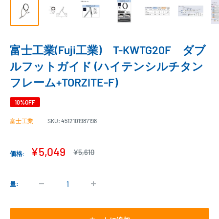
富士工業(Fuji工業) T-KWTG20F ダブ
ルフットガイド (ハイテンシルチタン
フレーム+TORZITE-F)
10%OFF
富士工業
SKU:
4512101987198
販
¥5,049
通
¥5,610
価格:
常
売
価
価
格
格
量: