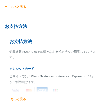
【商品詳細】
もっと見る
リングタイプ：トルザイトリングF型
リングサイズ：20（内径:16.04mm）
H：28.6mm
お支払方法
L1：11.0mm
L2：11.3mm
L：50.2mm
お支払方法
※お作りになるロッドの用途、ブランクの特性を確認してからご注文
釣具通販のOZATOYAでは様々なお支払方法をご用意しておりま
下さい。
す。
クレジットカード
当サイトでは「Visa・Mastercard・American Express・JCB」
がご利用頂けます。
もっと見る
ご注文商品を発送後に、カード会社に登録された口座より、自
動引き落としとなります。