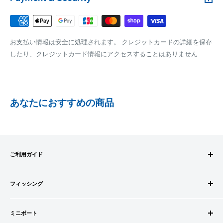
銀行振込みをお選びの方は、ご注文後お振込みの案内のメール
□梱包サイズ
にて、お振込み先をお知らせ致します。
梱包サイズが160cm以内となります
※商品の発送はお客様のご入金を当方で確認後となります
お支払い情報は安全に処理されます。 クレジットカードの詳細を保存
全重量が30kg以内となります
※振込み手数料はお客様のご負担となります
したり、クレジットカード情報にアクセスすることはありません
ご注文内容によっては、2便に分けさせて頂く場合がござい
ます
PAYPAY
PayPay株式会社が提供するキャッシュレス決済サービスです。
あなたにおすすめの商品
事前にPayPayのユーザー登録が必要になります。
事前にPayPayに残高がチャージされていることをご確認く
ださい。
お支払い時、PayPayの残高不足にてお支払いが行われなか
ご利用ガイド
った場合、再度お支払い手続きをいただきますようお願い
いたします。
ご注文方法
□お届け日
購入金額の一部だけをPayPayで支払うことはできません。
フィッシング
お支払方法
在庫がございましたら7営業日以内にお届けいたします
送料・配送について
ロッドビルドパーツ
SHOPIFYペイメント
商品の出荷が遅れる場合はメールでご連絡致します
キャンセル・返品について
ミニボート
ロッド