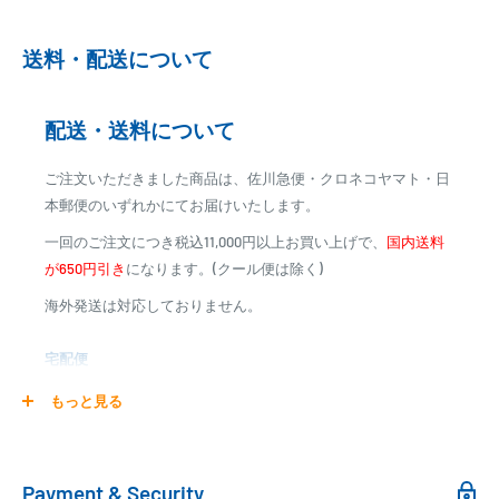
※ご予約商品の場合は、事前に決済を完了させて頂く場合
送料・配送について
がございます
※カード決済による手数料は発生致しません
配送・送料について
代金引換
ご注文いただきました商品は、佐川急便・クロネコヤマト・日
※商品代金に代引手数料(消費税込み)が加算されます
本郵便のいずれかにてお届けいたします。
※一部高額商品、メーカー直送商品は、代金引換はご利用
一回のご注文につき税込11,000円以上お買い上げで、
国内送料
いただけません
が650円引き
になります。(クール便は除く)
海外発送は対応しておりません。
商品合計金額
代引き手数料
000,00
1円～
0
9,999円
330円
宅配便
0
10,000円～29,999円
440円
0
30,000円～99,999円
660円
商品の配送は弊社指定の配送業者でお届けいたします。
もっと見る
100,000円～
1,100円～
クール便の場合は、送料にクール料金385円の手数料が加算さ
れます。
銀行振込
Payment & Security