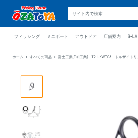
コ
釣
ン
具
テ
通
ン
販
ツ
フィッシング
ミニボート
アウトドア
店舗案内
B-LA
OZATOYA
に
ス
ホーム
すべての商品
富士工業(Fuji工業) T2-LKWTG8 トルザイト
キ
ッ
プ
す
る