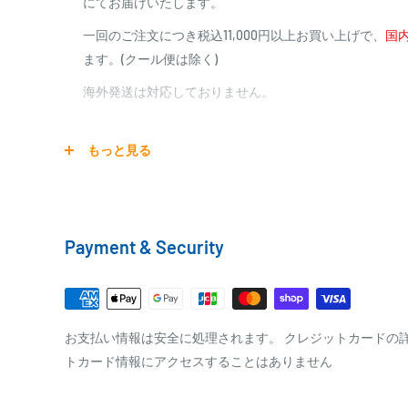
にてお届けいたします。
商品合計金額
代引き手数料
一回のご注文につき税込11,000円以上お買い上げで、
国内
000,00
1円～
0
9,999円
330円
ます。(クール便は除く)
0
10,000円～29,999円
440円
0
30,000円～99,999円
660円
海外発送は対応しておりません。
100,000円～
1,100円～
宅配便
もっと見る
銀行振込
商品の配送は弊社指定の配送業者でお届けいたします。
銀行振込みをお選びの方は、ご注文後お振込みの案内の
クール便の場合は、送料にクール料金385円の手数料が
をお知らせ致します。
Payment & Security
※商品の発送はお客様のご入金を当方で確認後となり
□梱包サイズ
※振込み手数料はお客様のご負担となります
梱包サイズが160cm以内となります
全重量が30kg以内となります
PAYPAY
お支払い情報は安全に処理されます。 クレジットカードの
トカード情報にアクセスすることはありません
ご注文内容によっては、2便に分けさせて頂く場合が
PayPay株式会社が提供するキャッシュレス決済サービス
事前にPayPayのユーザー登録が必要になります。