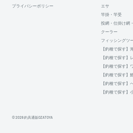
プライバシーポリシー
エサ
分割払い(ローン)
竿掛・竿受
分割払いは、株式会社オリエントコーポレーションが提
投網・仕掛け網
OricoWebクレジットをご利用頂けます。
クーラー
□送料
フィッシングツ
ご購入金額が30,000円以上からご利用対象となります。
【釣種で探す】
破損、重量オーバー等になる場合は複数口となります
ご注文後当店よりご案内する、インターネット上にて分
【釣種で探す】
用等をシミュレーションする事が出来ます。
クール便の場合は通常送料とは別に、クール便料金38
【釣種で探す】
【釣種で探す】
地域
北海道
北海道
【釣種で探す】
北東北
青森、岩手、秋田
【釣種で探す】
南東北
宮城、山形、福島
関東
茨城、栃木、群馬、埼玉、千葉、東京、神奈川、
信越
新潟、長野
© 2026 釣具通販OZATOYA
北陸
富山、石川、福井
東海
岐阜、静岡、愛知、三重