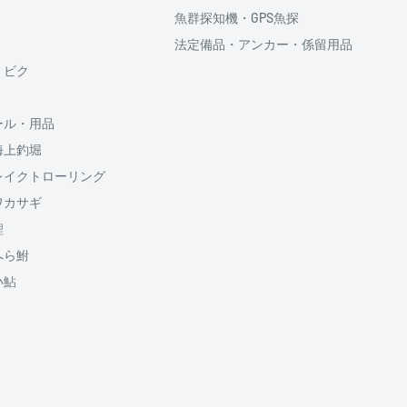
魚群探知機・GPS魚探
法定備品・アンカー・係留用品
供しております、
・ビク
ール・用品
海上釣堀
のでご了承ください
割払い回数、ボーナス併
レイクトローリング
5円が加算されます
ワカサギ
鯉
送料
1500円
へら鮒
950円
小鮎
950円
山梨
650円
650円
650円
650円