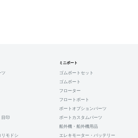
確認ください。
れなかった場合、再度お支
せん。
す
ミニボート
用頂けるサービスとなり
ーツ
ゴムボートセット
ゴムボート
ると、次回購入時にメール
フローター
コード(SMS認証)を入
力することなく、簡単に
フロートボート
ボートオプションパーツ
・目印
ボートカスタムパーツ
利用頂けます。
船外機・船外機用品
ヨリモドシ
エレキモーター・バッテリー