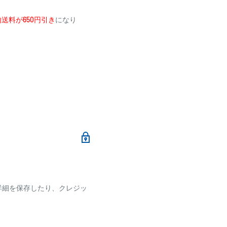
送料が650円引き
になり
メールにて、お振込み先
加算されます。
ます
詳細を保存したり、クレジッ
ございます
です。