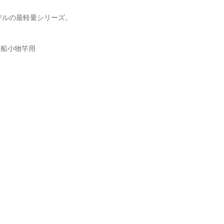
トモデルの最軽量シリーズ。
、船小物竿用
包むと厚さ3cmを超えてい
だく場合がございます。
ただく場合がございますの