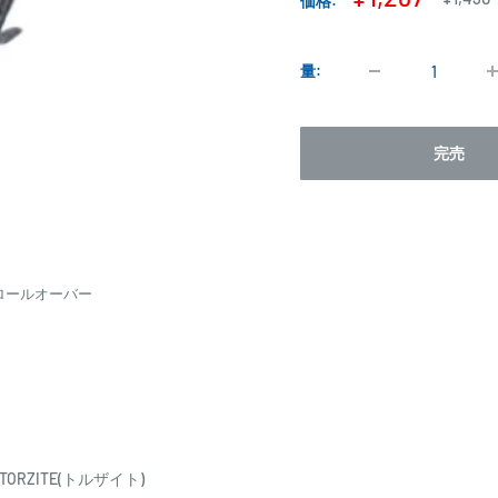
価格:
常
売
価
価
格
格
量:
完売
ロールオーバー
RZITE(トルザイト)