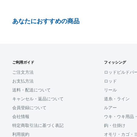
事前にPayPayに残高がチャージされていることをご
お支払い時、PayPayの残高不足にてお支払いが行わ
あなたにおすすめの商品
払い手続きをいただきますようお願いいたします。
購入金額の一部だけをPayPayで支払うことはできま
□お届け日
SHOPIFYペイメント
在庫がございましたら7営業日以内にお届けいたしま
ご利用ガイド
フィッシング
スマートフォン・タブレットを使ってご注文の方にご利
商品の出荷が遅れる場合はメールでご連絡致します
ます。
ご注文方法
ロッドビルドパ
お支払方法
ロッド
Shop Payにてメールアドレスと携帯電話番号を登録す
送料・配送について
リール
アドレスと携帯電話番号宛てに送られる6桁のショップペイ
力するだけで、配送先やクレジットカード情報を再度入
キャンセル・返品について
道糸・ライン
支払いができます。
会員登録について
ルアー
会社情報
ウキ・ウキ用品
「ApplePay・GooglePay・各クレジットカード」がご
特定商取引法に基づく表記
鈎・仕掛け
利用規約
オモリ・カゴ・