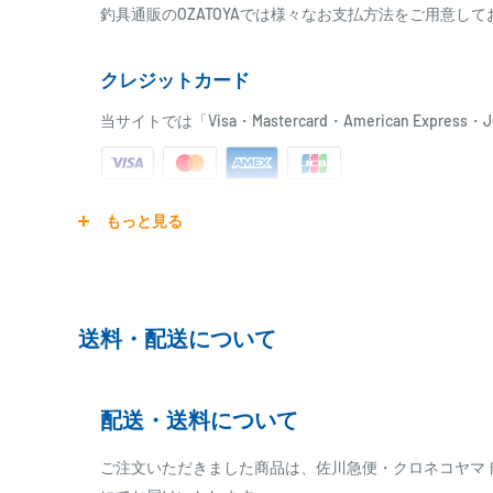
釣具通販のOZATOYAでは様々なお支払方法をご用意し
で、お急ぎの場合はご注文前に納期をお問い合わせ下さい
※お作りになるロッドの用途、ブランクの特性を確認して
クレジットカード
当サイトでは「Visa・Mastercard・American Expr
ご注文商品を発送後に、カード会社に登録された口座よ
もっと見る
ります。
※ご予約商品の場合は、事前に決済を完了させて頂く
※カード決済による手数料は発生致しません
送料・配送について
代金引換
配送・送料について
※商品代金に代引手数料(消費税込み)が加算されます
※一部高額商品、メーカー直送商品は、代金引換はご
ご注文いただきました商品は、佐川急便・クロネコヤマ