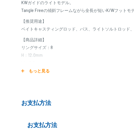
KWガイドのライトモデル。
Tangle Freeの傾斜フレームながら全長が短いK/Wフッ
【推奨用途】
ベイトキャスティングロッド、バス、ライトソルトロッド
【商品詳細】
リングサイズ：8
H：12.0mm
L1：6.5mm
L2：4.0mm
もっと見る
L：19.5mm
※クリックポストをご希望の場合は、パッケージを緩衝材で
るため、パッケージ無しのガイド本体のみとなります。
お支払方法
ご理解の程よろしくお願い致します。
【お取り寄せ商品】
お取り寄せのため、発送日までに2日～7日のお時間をいた
お支払方法
メーカー在庫切れの場合は、ご注文をキャンセルさせてい