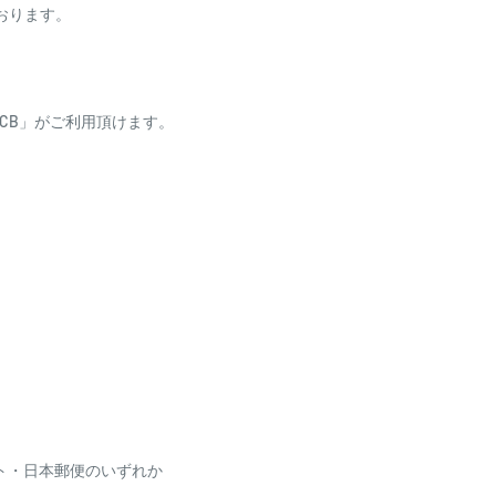
ております。
。
からご注文下さい。
ess・JCB」がご利用頂けます。
り、自動引き落としとな
場合がございます
利用いただけません
ト・日本郵便のいずれか