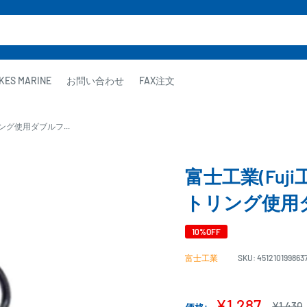
KES MARINE
お問い合わせ
FAX注文
リング使用ダブルフ...
富士工業(Fuji
トリング使用
10%OFF
富士工業
SKU:
451210199863
販
¥1,287
通
¥1,430