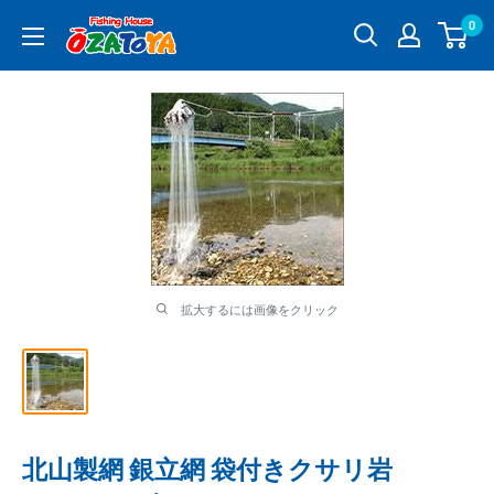
コ
0
釣
ン
具
テ
通
ン
販
ツ
OZATOYA
に
ス
キ
ッ
プ
す
る
拡大するには画像をクリック
北山製網 銀立網 袋付きクサリ岩