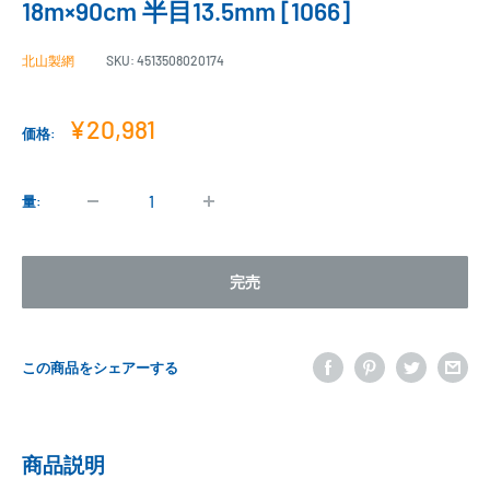
18m×90cm 半目13.5mm [1066]
北山製網
SKU:
4513508020174
販
¥20,981
価格:
売
価
格
量:
完売
この商品をシェアーする
商品説明