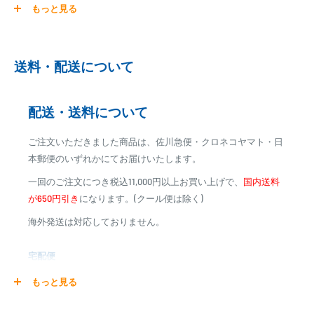
もっと見る
ご注文商品を発送後に、カード会社に登録された口座より、自
動引き落としとなります。
※ご予約商品の場合は、事前に決済を完了させて頂く場合
送料・配送について
がございます
※カード決済による手数料は発生致しません
配送・送料について
代金引換
ご注文いただきました商品は、佐川急便・クロネコヤマト・日
※商品代金に代引手数料(消費税込み)が加算されます
本郵便のいずれかにてお届けいたします。
※一部高額商品、メーカー直送商品は、代金引換はご利用
一回のご注文につき税込11,000円以上お買い上げで、
国内送料
いただけません
が650円引き
になります。(クール便は除く)
海外発送は対応しておりません。
商品合計金額
代引き手数料
000,00
1円～
0
9,999円
330円
宅配便
0
10,000円～29,999円
440円
0
30,000円～99,999円
660円
商品の配送は弊社指定の配送業者でお届けいたします。
もっと見る
100,000円～
1,100円～
クール便の場合は、送料にクール料金385円の手数料が加算さ