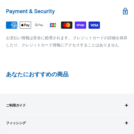
れます。
銀行振込
Payment & Security
銀行振込みをお選びの方は、ご注文後お振込みの案内のメール
□梱包サイズ
にて、お振込み先をお知らせ致します。
梱包サイズが160cm以内となります
※商品の発送はお客様のご入金を当方で確認後となります
お支払い情報は安全に処理されます。 クレジットカードの詳細を保存
全重量が30kg以内となります
※振込み手数料はお客様のご負担となります
したり、クレジットカード情報にアクセスすることはありません
ご注文内容によっては、2便に分けさせて頂く場合がござい
ます
PAYPAY
PayPay株式会社が提供するキャッシュレス決済サービスです。
あなたにおすすめの商品
事前にPayPayのユーザー登録が必要になります。
事前にPayPayに残高がチャージされていることをご確認く
ださい。
お支払い時、PayPayの残高不足にてお支払いが行われなか
ご利用ガイド
った場合、再度お支払い手続きをいただきますようお願い
いたします。
ご注文方法
□お届け日
購入金額の一部だけをPayPayで支払うことはできません。
フィッシング
お支払方法
在庫がございましたら7営業日以内にお届けいたします
送料・配送について
ロッドビルドパーツ