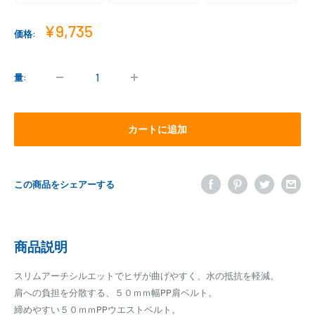
販
¥9,735
価格:
売
価
格
量:
カートに追加
この商品をシェアーする
商品説明
スリムアーチシルエットでヒザが曲げやすく、水の抵抗を軽減。
肩への負担を分散する、５０ｍｍ幅PP肩ベルト。
締めやすい５０ｍｍPPウエストベルト。