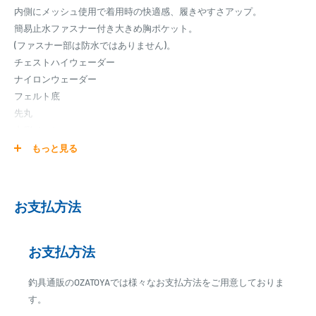
内側にメッシュ使用で着用時の快適感、履きやすさアップ。
簡易止水ファスナー付き大きめ胸ポケット。
(ファスナー部は防水ではありません)。
チェストハイウェーダー
ナイロンウェーダー
フェルト底
先丸
内側メッシュ
バス釣り
もっと見る
渓流釣り
お支払方法
カラー：グレー
ブランド名：Blue camel
サイズ：
お支払方法
・S(24.0-24.5cm)
釣具通販のOZATOYAでは様々なお支払方法をご用意しておりま
・M(25.0-25.5cm)
す。
・L(26.0-26.5cm)