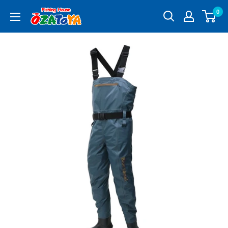
コ
0
釣
ン
具
テ
通
ン
販
ツ
OZATOYA
に
ス
キ
ッ
プ
す
る