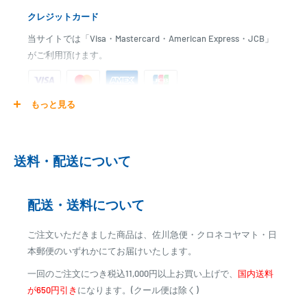
・LL(27.0-27.5cm)
クレジットカード
・3L(28.0-28.5cm)
・4L(29.0-29.5cm)
当サイトでは「Visa・Mastercard・American Express・JCB」
素材：
がご利用頂けます。
・胴部/ナイロン70デニール
・靴部/PVC+PPフェルト
シーン：釣り
もっと見る
ご注文商品を発送後に、カード会社に登録された口座より、自
動引き落としとなります。
※ご予約商品の場合は、事前に決済を完了させて頂く場合
【お取り寄せ商品】
送料・配送について
がございます
お取り寄せのため、発送日までに2日～7日のお時間をいただく場合が
ございます。
※カード決済による手数料は発生致しません
メーカー在庫切れの場合は、ご注文をキャンセルさせていただく場合
配送・送料について
がございますので、お急ぎの場合はご注文前に納期をお問い合わせ下
代金引換
さい。
ご注文いただきました商品は、佐川急便・クロネコヤマト・日
※商品代金に代引手数料(消費税込み)が加算されます
本郵便のいずれかにてお届けいたします。
※一部高額商品、メーカー直送商品は、代金引換はご利用
一回のご注文につき税込11,000円以上お買い上げで、
国内送料
いただけません
が650円引き
になります。(クール便は除く)