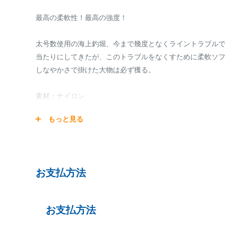
最高の柔軟性！最高の強度！
太号数使用の海上釣堀、今まで幾度となくライントラブル
当たりにしてきたが、このトラブルをなくすために柔軟ソ
しなやかさで掛けた大物は必ず獲る。
素材：ナイロン
比重：1.14
もっと見る
ラインカラー：90cm(白)＋10cm(黒)マーキング
長さ：100m(4号)、80m(5、6号)、60m(8号)
糸径：
・4号 0.330mm
お支払方法
・5号 0.370mm
・6号 0.405mm
・8号 0.470mm
お支払方法