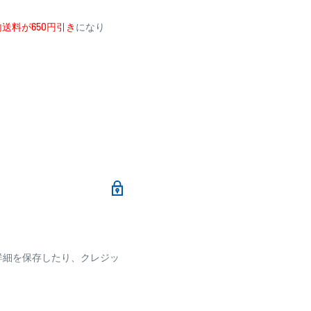
送料が650円引き
になり
メールにて、お振込み先
加算されます。
ます
詳細を保存したり、クレジッ
ございます
です。