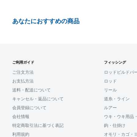
事前にPayPayに残高がチャージされていることをご
お支払い時、PayPayの残高不足にてお支払いが行わ
あなたにおすすめの商品
払い手続きをいただきますようお願いいたします。
購入金額の一部だけをPayPayで支払うことはできま
□お届け日
SHOPIFYペイメント
在庫がございましたら7営業日以内にお届けいたしま
ご利用ガイド
フィッシング
スマートフォン・タブレットを使ってご注文の方にご利
商品の出荷が遅れる場合はメールでご連絡致します
ます。
ご注文方法
ロッドビルドパ
お支払方法
ロッド
Shop Payにてメールアドレスと携帯電話番号を登録す
送料・配送について
リール
アドレスと携帯電話番号宛てに送られる6桁のショップペイ
力するだけで、配送先やクレジットカード情報を再度入
キャンセル・返品について
道糸・ライン
支払いができます。
会員登録について
ルアー
会社情報
ウキ・ウキ用品
「ApplePay・GooglePay・各クレジットカード」がご
特定商取引法に基づく表記
鈎・仕掛け
利用規約
オモリ・カゴ・