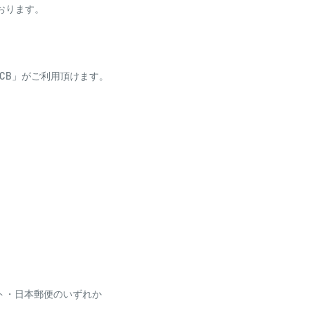
ております。
ess・JCB」がご利用頂けます。
り、自動引き落としとな
場合がございます
利用いただけません
ト・日本郵便のいずれか