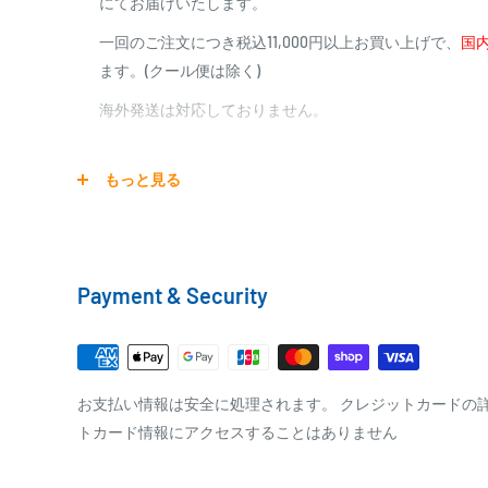
にてお届けいたします。
商品合計金額
代引き手数料
一回のご注文につき税込11,000円以上お買い上げで、
国内
000,00
1円～
0
9,999円
330円
ます。(クール便は除く)
0
10,000円～29,999円
440円
0
30,000円～99,999円
660円
海外発送は対応しておりません。
100,000円～
1,100円～
宅配便
もっと見る
銀行振込
商品の配送は弊社指定の配送業者でお届けいたします。
銀行振込みをお選びの方は、ご注文後お振込みの案内の
クール便の場合は、送料にクール料金385円の手数料が
をお知らせ致します。
Payment & Security
※商品の発送はお客様のご入金を当方で確認後となり
□梱包サイズ
※振込み手数料はお客様のご負担となります
梱包サイズが160cm以内となります
全重量が30kg以内となります
PAYPAY
お支払い情報は安全に処理されます。 クレジットカードの
トカード情報にアクセスすることはありません
ご注文内容によっては、2便に分けさせて頂く場合が
PayPay株式会社が提供するキャッシュレス決済サービス
事前にPayPayのユーザー登録が必要になります。