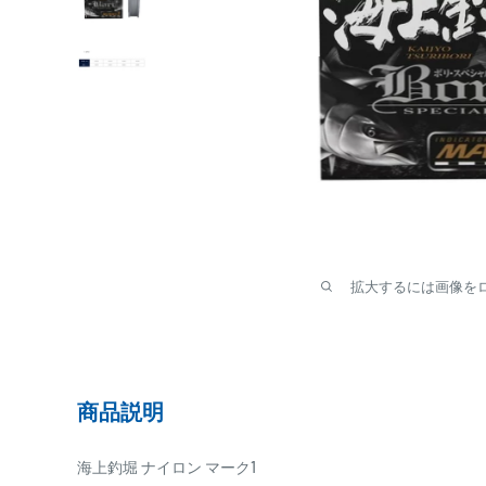
拡大するには画像を
商品説明
海上釣堀 ナイロン マーク1