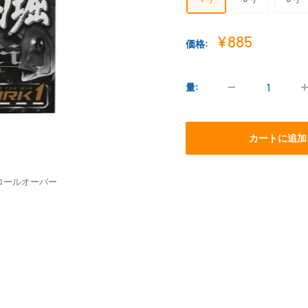
販
¥885
価格:
売
価
格
量:
カートに追加
ロールオーバー