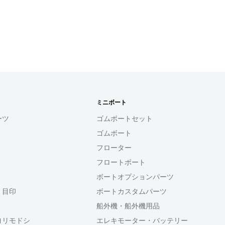
確認ください。
れなかった場合、再度お支
せん。
す
ミニボート
用頂けるサービスとなり
ーツ
ゴムボートセット
ゴムボート
ると、次回購入時にメール
フローター
コード(SMS認証)を入
力することなく、簡単に
フロートボート
ボートオプションパーツ
・目印
ボートカスタムパーツ
利用頂けます。
船外機・船外機用品
ヨリモドシ
エレキモーター・バッテリー