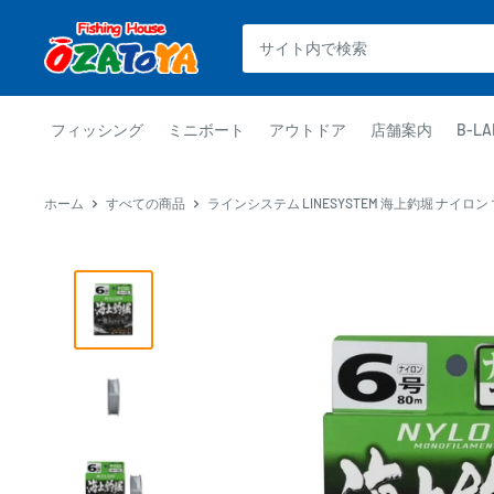
コ
釣
ン
具
テ
通
ン
販
ツ
フィッシング
ミニボート
アウトドア
店舗案内
B-LA
OZATOYA
に
ス
ホーム
すべての商品
ラインシステム LINESYSTEM 海上釣堀 ナイロン
キ
ッ
プ
す
る