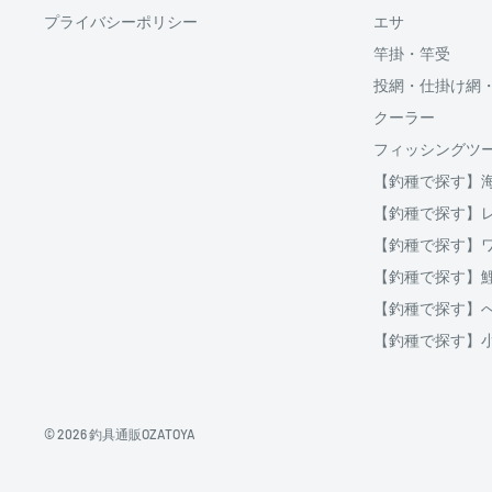
プライバシーポリシー
エサ
分割払い(ローン)
竿掛・竿受
分割払いは、株式会社オリエントコーポレーションが提
投網・仕掛け網
OricoWebクレジットをご利用頂けます。
クーラー
□送料
フィッシングツ
ご購入金額が30,000円以上からご利用対象となります。
【釣種で探す】
破損、重量オーバー等になる場合は複数口となります
ご注文後当店よりご案内する、インターネット上にて分
【釣種で探す】
用等をシミュレーションする事が出来ます。
クール便の場合は通常送料とは別に、クール便料金38
【釣種で探す】
【釣種で探す】
地域
北海道
北海道
【釣種で探す】
北東北
青森、岩手、秋田
【釣種で探す】
南東北
宮城、山形、福島
関東
茨城、栃木、群馬、埼玉、千葉、東京、神奈川、
信越
新潟、長野
© 2026 釣具通販OZATOYA
北陸
富山、石川、福井
東海
岐阜、静岡、愛知、三重