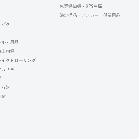
魚群探知機・GPS魚探
法定備品・アンカー・係留用品
供しております、
・ビク
ール・用品
海上釣堀
のでご了承ください
割払い回数、ボーナス併
レイクトローリング
5円が加算されます
ワカサギ
鯉
送料
1500円
へら鮒
950円
小鮎
950円
山梨
650円
650円
650円
650円