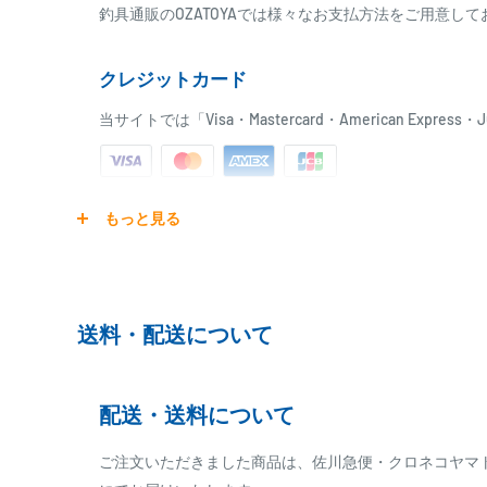
釣具通販のOZATOYAでは様々なお支払方法をご用意し
クレジットカード
当サイトでは「Visa・Mastercard・American Expr
ご注文商品を発送後に、カード会社に登録された口座よ
もっと見る
ります。
※ご予約商品の場合は、事前に決済を完了させて頂く
※カード決済による手数料は発生致しません
送料・配送について
代金引換
配送・送料について
※商品代金に代引手数料(消費税込み)が加算されます
※一部高額商品、メーカー直送商品は、代金引換はご
ご注文いただきました商品は、佐川急便・クロネコヤマ