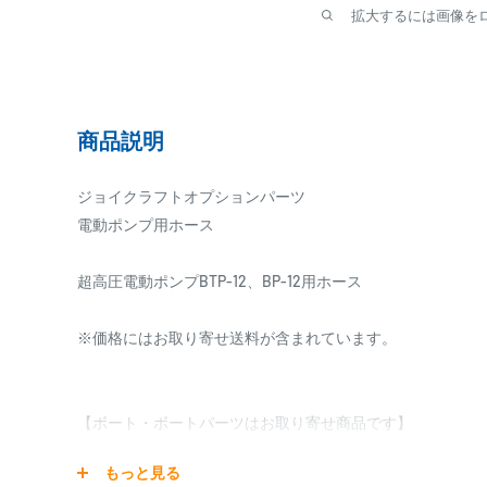
拡大するには画像を
商品説明
ジョイクラフトオプションパーツ
電動ポンプ用ホース
超高圧電動ポンプBTP-12、BP-12用ホース
※価格にはお取り寄せ送料が含まれています。
【ボート・ボートパーツはお取り寄せ商品です】
発送日までに、2日～7日のお時間をいただく場合がござい
もっと見る
メーカー在庫切れの場合は、ご注文をキャンセル又は予約