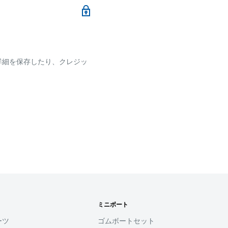
ます
詳細を保存したり、クレジッ
ございます
です。
確認ください。
れなかった場合、再度お支
せん。
す
ミニボート
用頂けるサービスとなり
ーツ
ゴムボートセット