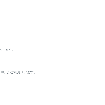
合わせ下さい。
ております。
ess・JCB」がご利用頂けます。
り、自動引き落としとな