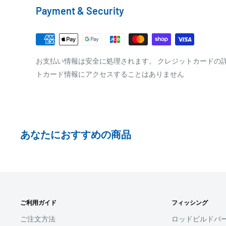
Payment & Security
※商品の発送はお客様のご入金を当方で確認後となり
□梱包サイズ
※振込み手数料はお客様のご負担となります
梱包サイズが160cm以内となります
全重量が30kg以内となります
PAYPAY
お支払い情報は安全に処理されます。 クレジットカードの
トカード情報にアクセスすることはありません
ご注文内容によっては、2便に分けさせて頂く場合が
PayPay株式会社が提供するキャッシュレス決済サービス
事前にPayPayのユーザー登録が必要になります。
事前にPayPayに残高がチャージされていることをご
お支払い時、PayPayの残高不足にてお支払いが行わ
あなたにおすすめの商品
払い手続きをいただきますようお願いいたします。
購入金額の一部だけをPayPayで支払うことはできま
□お届け日
SHOPIFYペイメント
在庫がございましたら7営業日以内にお届けいたしま
ご利用ガイド
フィッシング
スマートフォン・タブレットを使ってご注文の方にご利
商品の出荷が遅れる場合はメールでご連絡致します
ます。
ご注文方法
ロッドビルドパ