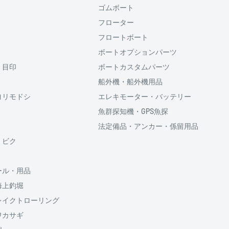
ゴムボート
ると、次回購入時にメール
フローター
コード(SMS認証)を入
力することなく、簡単に
フロートボート
ボートオプションパーツ
・目印
ボートカスタムパーツ
利用頂けます。
船外機・船外機用品
ヨリモドシ
エレキモーター・バッテリー
魚群探知機・GPS魚探
法定備品・アンカー・係留用品
供しております、
・ビク
ール・用品
海上釣堀
のでご了承ください
割払い回数、ボーナス併
レイクトローリング
5円が加算されます
ワカサギ