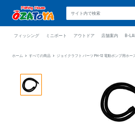
コ
釣
ン
具
テ
通
ン
販
ツ
フィッシング
ミニボート
アウトドア
店舗案内
B-LA
OZATOYA
に
ス
ホーム
すべての商品
ジョイクラフト パーツ PH-12 電動ポンプ用ホース 
キ
ッ
プ
す
る