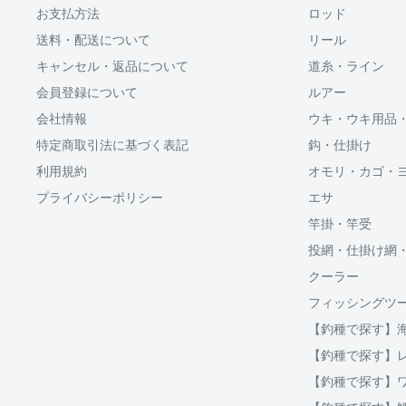
お支払方法
ロッド
Shop Payにてメールアドレスと携帯電話番号を登録す
送料・配送について
リール
アドレスと携帯電話番号宛てに送られる6桁のショップペイ
力するだけで、配送先やクレジットカード情報を再度入
キャンセル・返品について
道糸・ライン
支払いができます。
会員登録について
ルアー
会社情報
ウキ・ウキ用品
「ApplePay・GooglePay・各クレジットカード」がご
特定商取引法に基づく表記
鈎・仕掛け
利用規約
オモリ・カゴ・
プライバシーポリシー
エサ
分割払い(ローン)
竿掛・竿受
分割払いは、株式会社オリエントコーポレーションが提
投網・仕掛け網
OricoWebクレジットをご利用頂けます。
クーラー
□送料
フィッシングツ
ご購入金額が30,000円以上からご利用対象となります。
【釣種で探す】
破損、重量オーバー等になる場合は複数口となります
ご注文後当店よりご案内する、インターネット上にて分
【釣種で探す】
用等をシミュレーションする事が出来ます。
クール便の場合は通常送料とは別に、クール便料金38
【釣種で探す】