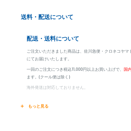
※ご予約商品の場合は、事前に決済を完了させて頂く
※カード決済による手数料は発生致しません
送料・配送について
代金引換
配送・送料について
※商品代金に代引手数料(消費税込み)が加算されます
※一部高額商品、メーカー直送商品は、代金引換はご
ご注文いただきました商品は、佐川急便・クロネコヤマ
にてお届けいたします。
商品合計金額
代引き手数料
一回のご注文につき税込11,000円以上お買い上げで、
国内
000,00
1円～
0
9,999円
330円
ます。(クール便は除く)
0
10,000円～29,999円
440円
0
30,000円～99,999円
660円
海外発送は対応しておりません。
100,000円～
1,100円～
宅配便
もっと見る
銀行振込
商品の配送は弊社指定の配送業者でお届けいたします。
銀行振込みをお選びの方は、ご注文後お振込みの案内の
クール便の場合は、送料にクール料金385円の手数料が
をお知らせ致します。