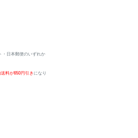
場合がございます
利用いただけません
ト・日本郵便のいずれか
送料が650円引き
になり
メールにて、お振込み先
加算されます。