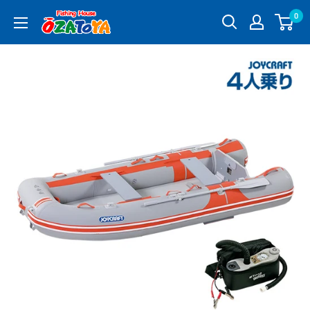
コ
0
釣
ン
具
テ
通
ン
販
ツ
OZATOYA
に
ス
キ
ッ
プ
す
る