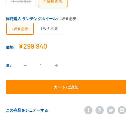
予備検査付
予備検査無
同時購入 ランチングホイール:
LW-6 必要
LW-6 必要
LW-6 不要
販
¥299,940
価格:
売
価
格
量:
カートに追加
この商品をシェアーする