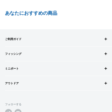
※送料は目安となります。付属品などにより変更となる場合がござい
PayPay株式会社が提供するキャッシュレス決済サービスです。
ます。
あなたにおすすめの商品
※追加のご注文が有る場合は、送料が変更となる場合がございます。
事前にPayPayのユーザー登録が必要になります。
※お客様都合による不良品以外の返品・交換はお受け致しておりませ
事前にPayPayに残高がチャージされていることをご確認く
ん。
ださい。
※ご不明な点はお問い合わせ下さい。
お支払い時、PayPayの残高不足にてお支払いが行われなか
※最終的な送料は注文確認画面でご確認ください。
ご利用ガイド
った場合、再度お支払い手続きをいただきますようお願い
※一部のご注文では、ご注文完了後に送料が変更になる場合がござい
いたします。
ご注文方法
ます。
□お届け日
購入金額の一部だけをPayPayで支払うことはできません。
フィッシング
お支払方法
在庫がございましたら7営業日以内にお届けいたします
送料・配送について
ロッドビルドパーツ
SHOPIFYペイメント
商品の出荷が遅れる場合はメールでご連絡致します
キャンセル・返品について
ミニボート
ロッド
スマートフォン・タブレットを使ってご注文の方にご利用頂け
会員登録について
リール
ゴムボートセット
るサービスとなります。
会社情報
道糸・ライン
アウトドア
ゴムボート
Shop Payにてメールアドレスと携帯電話番号を登録すると、次
特定商取引法に基づく表記
ルアー
フローター
ウェダー
回購入時にメールアドレスと携帯電話番号宛てに送られる6桁
利用規約
ウキ・ウキ用品・目印
フロートボート
シューズ・ブーツ
のショップペイコード(SMS認証)を入力するだけで、配送先や
プライバシーポリシー
鈎・仕掛け
フォローする
ボートオプションパーツ
ライフジャケット
クレジットカード情報を再度入力することなく、簡単に支払い
オモリ・カゴ・ヨリモドシ