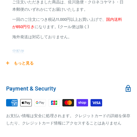
ご注文いただきました商品は、佐川急便・クロネコヤマト・日
※商品代金に代引手数料(消費税込み)が加算されます
◇同時購入特典◇
本郵便のいずれかにてお届けいたします。
※一部高額商品、メーカー直送商品は、代金引換はご利用
本商品をお買い上げの方は、
一回のご注文につき税込11,000円以上お買い上げで、
国内送料
いただけません
ランチングホイール(LW-6)を
が650円引き
になります。(クール便は除く)
特別価格
海外発送は対応しておりません。
38,000円で
商品合計金額
代引き手数料
ご購入頂けます！！
000,00
1円～
0
9,999円
330円
宅配便
0
10,000円～29,999円
440円
0
30,000円～99,999円
660円
商品の配送は弊社指定の配送業者でお届けいたします。
もっと見る
100,000円～
1,100円～
クール便の場合は、送料にクール料金385円の手数料が加算さ
【ボート・ボートパーツはお取り寄せ商品です】
れます。
発送日までに、2日～7日のお時間をいただく場合がございます。
銀行振込
Payment & Security
メーカー在庫切れの場合は、ご注文をキャンセル又は予約扱いとさせ
銀行振込みをお選びの方は、ご注文後お振込みの案内のメール
ていただく場合がございますので、お急ぎの場合はご注文前に納期を
□梱包サイズ
にて、お振込み先をお知らせ致します。
お問い合わせ下さい。
梱包サイズが160cm以内となります
※商品の発送はお客様のご入金を当方で確認後となります
お支払い情報は安全に処理されます。 クレジットカードの詳細を保存
全重量が30kg以内となります
※振込み手数料はお客様のご負担となります
したり、クレジットカード情報にアクセスすることはありません
■大型荷物の送料について■
ご注文内容によっては、2便に分けさせて頂く場合がござい
※北海道・沖縄・離島はお問い合わせ下さい。
ます
PAYPAY