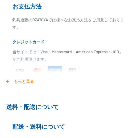
■付属品
お支払方法
アルミオール
釣具通販のOZATOYAでは様々なお支払方法をご用意しておりま
高圧フットポンプ
す。
腰掛板2枚
補修キット
クレジットカード
キャリーバッグ
超高圧電動ポンプ
当サイトでは「Visa・Mastercard・American Express・JCB」
安全フラッグ
がご利用頂けます。
■艤装品
アンカーローラー
もっと見る
ご注文商品を発送後に、カード会社に登録された口座より、自
ダイナキール
動引き落としとなります。
ベルト式ライフライン
※ご予約商品の場合は、事前に決済を完了させて頂く場合
リフティングハンドル
送料・配送について
がございます
セルフベーラー
多目的台座(フィッシングロッドホルダー)
※カード決済による手数料は発生致しません
オールストッパー
配送・送料について
ランチングホイール取付穴
代金引換