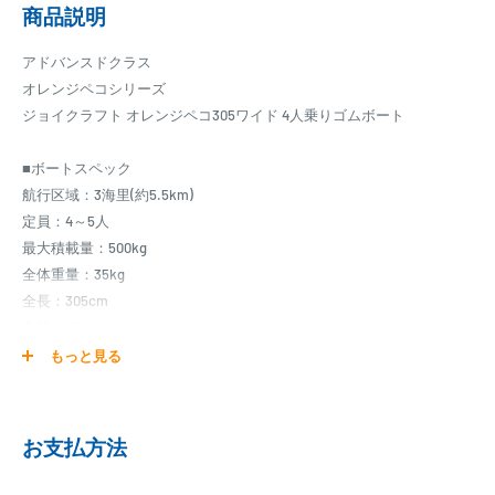
商品説明
アドバンスドクラス
オレンジペコシリーズ
ジョイクラフト オレンジペコ305ワイド 4人乗りゴムボート
■ボートスペック
航行区域：3海里(約5.5km)
定員：4～5人
最大積載量：500kg
全体重量：35kg
全長：305cm
全幅：159cm
船内長：220cm
もっと見る
船内幅：76cm
チューブ径：41.5cm
気室数：本体3、キール付エアフロア
お支払方法
最大馬力：6馬力