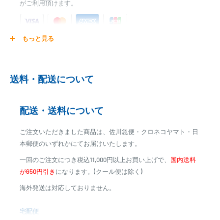
がご利用頂けます。
※最終的な送料は注文確認画面でご確認ください。
※一部のご注文では、ご注文完了後に送料が変更になる場合がござい
ます。
もっと見る
ご注文商品を発送後に、カード会社に登録された口座より、自
動引き落としとなります。
※ご予約商品の場合は、事前に決済を完了させて頂く場合
送料・配送について
がございます
※カード決済による手数料は発生致しません
配送・送料について
代金引換
ご注文いただきました商品は、佐川急便・クロネコヤマト・日
※商品代金に代引手数料(消費税込み)が加算されます
本郵便のいずれかにてお届けいたします。
※一部高額商品、メーカー直送商品は、代金引換はご利用
一回のご注文につき税込11,000円以上お買い上げで、
国内送料
いただけません
が650円引き
になります。(クール便は除く)
海外発送は対応しておりません。
商品合計金額
代引き手数料
000,00
1円～
0
9,999円
330円
宅配便
0
10,000円～29,999円
440円