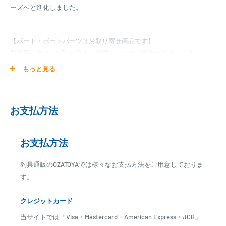
ーズへと進化しました。
【ボート・ボートパーツはお取り寄せ商品です】
発送日までに、2日～7日のお時間をいただく場合がございます。
メーカー在庫切れの場合は、ご注文をキャンセル又は予約扱いとさせ
もっと見る
ていただく場合がございますので、お急ぎの場合はご注文前に納期を
お問い合わせ下さい。
お支払方法
■大型荷物の送料について■
お支払方法
※北海道・沖縄・離島はお問い合わせ下さい。
※送料は目安となります。付属品などにより変更となる場合がござい
釣具通販のOZATOYAでは様々なお支払方法をご用意しておりま
ます。
す。
※追加のご注文が有る場合は、送料が変更となる場合がございます。
※お客様都合による不良品以外の返品・交換はお受け致しておりませ
クレジットカード
ん。
当サイトでは「Visa・Mastercard・American Express・JCB」
※ご不明な点はお問い合わせ下さい。