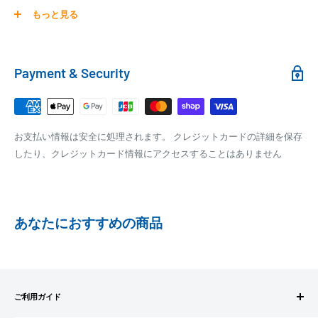
0
30,000円～99,999円
660円
商品の配送は弊社指定の配送業者でお届けいたします。
もっと見る
100,000円～
1,100円～
クール便の場合は、送料にクール料金385円の手数料が加算さ
れます。
銀行振込
Payment & Security
銀行振込みをお選びの方は、ご注文後お振込みの案内のメール
□梱包サイズ
にて、お振込み先をお知らせ致します。
梱包サイズが160cm以内となります
※商品の発送はお客様のご入金を当方で確認後となります
お支払い情報は安全に処理されます。 クレジットカードの詳細を保存
全重量が30kg以内となります
※振込み手数料はお客様のご負担となります
したり、クレジットカード情報にアクセスすることはありません
ご注文内容によっては、2便に分けさせて頂く場合がござい
ます
PAYPAY
PayPay株式会社が提供するキャッシュレス決済サービスです。
あなたにおすすめの商品
事前にPayPayのユーザー登録が必要になります。
事前にPayPayに残高がチャージされていることをご確認く
ださい。
お支払い時、PayPayの残高不足にてお支払いが行われなか
ご利用ガイド
った場合、再度お支払い手続きをいただきますようお願い