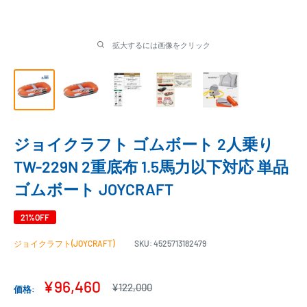
拡大するには画像をクリック
ジョイクラフト ゴムボート 2人乗り
TW-229N 2重底布 1.5馬力以下対応 単品
ゴムボート JOYCRAFT
21%OFF
ジョイクラフト(JOYCRAFT)
SKU:
4525713182479
販
¥96,460
通
¥122,000
価格:
常
売