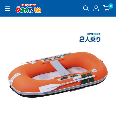
コ
0
釣
ン
具
テ
通
ン
販
ツ
OZATOYA
に
ス
キ
ッ
プ
す
る