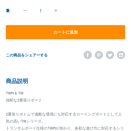
価
価
格
格
量:
カートに追加
この商品をシェアーする
商品説明
TWM & TW
強靭な2重張りボート
2重張りボトムで過酷な環境にも対応するローイングボートとして人
気の高いTWシリーズ。
トランサムボード仕様のTWMが加わり、多彩な遊び方に対応するシリ