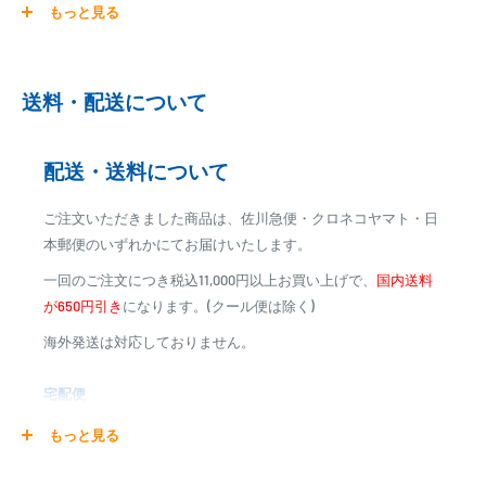
■沖縄・離島はお見積りとなります。
もっと見る
ご注文商品を発送後に、カード会社に登録された口座より、自
■上記送料は目安となります。付属品のサイズにより変更となる場合
動引き落としとなります。
がございます。
※ご予約商品の場合は、事前に決済を完了させて頂く場合
■追加のご注文が有る場合は、送料が変更となる場合がございます。
送料・配送について
がございます
■ご不明な点はお問い合わせ下さい。
※カード決済による手数料は発生致しません
配送・送料について
代金引換
ご注文いただきました商品は、佐川急便・クロネコヤマト・日
※商品代金に代引手数料(消費税込み)が加算されます
本郵便のいずれかにてお届けいたします。
※一部高額商品、メーカー直送商品は、代金引換はご利用
一回のご注文につき税込11,000円以上お買い上げで、
国内送料
いただけません
が650円引き
になります。(クール便は除く)
海外発送は対応しておりません。
商品合計金額
代引き手数料
000,00
1円～
0
9,999円
330円
宅配便
0
10,000円～29,999円
440円
0
30,000円～99,999円
660円
商品の配送は弊社指定の配送業者でお届けいたします。
もっと見る
100,000円～
1,100円～
クール便の場合は、送料にクール料金385円の手数料が加算さ