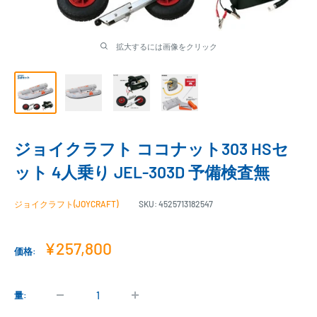
拡大するには画像をクリック
ジョイクラフト ココナット303 HSセ
ット 4人乗り JEL-303D 予備検査無
ジョイクラフト(JOYCRAFT)
SKU:
4525713182547
販
¥257,800
価格:
売
価
格
量: