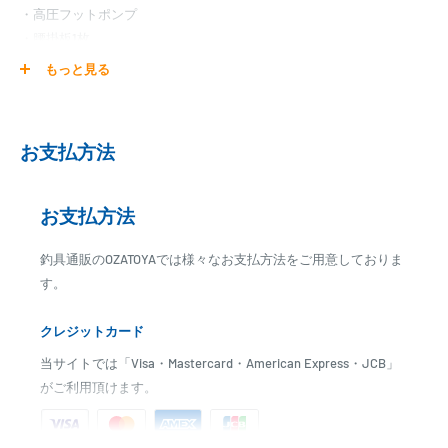
・高圧フットポンプ
・腰掛板1枚
・補修キット
もっと見る
・キャリーバッグ
・安全フラッグ
【ボートスペック】
お支払方法
・定員：4人
・全長：300cm
お支払方法
・全幅：148cm
・重量：41kg
釣具通販のOZATOYAでは様々なお支払方法をご用意しておりま
【ボート・ボートパーツはお取り寄せ商品です】
す。
発送日までに、2日～7日のお時間をいただく場合がございます。
メーカー在庫切れの場合は、ご注文をキャンセル又は予約扱いとさせ
クレジットカード
ていただく場合がございますので、お急ぎの場合はご注文前に納期を
当サイトでは「Visa・Mastercard・American Express・JCB」
お問い合わせ下さい。
がご利用頂けます。
【送料について】
本商品は荷姿が複数になるため、下記送料となります。