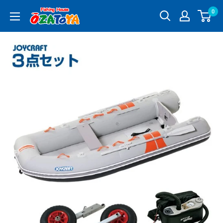
コ
0
釣
ン
具
テ
通
ン
販
ツ
OZATOYA
に
ス
キ
ッ
プ
す
る