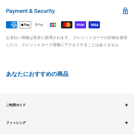
れます。
銀行振込
Payment & Security
銀行振込みをお選びの方は、ご注文後お振込みの案内のメール
□梱包サイズ
にて、お振込み先をお知らせ致します。
梱包サイズが160cm以内となります
※商品の発送はお客様のご入金を当方で確認後となります
お支払い情報は安全に処理されます。 クレジットカードの詳細を保存
全重量が30kg以内となります
※振込み手数料はお客様のご負担となります
したり、クレジットカード情報にアクセスすることはありません
ご注文内容によっては、2便に分けさせて頂く場合がござい
ます
PAYPAY
PayPay株式会社が提供するキャッシュレス決済サービスです。
あなたにおすすめの商品
事前にPayPayのユーザー登録が必要になります。
事前にPayPayに残高がチャージされていることをご確認く
ださい。
お支払い時、PayPayの残高不足にてお支払いが行われなか
ご利用ガイド
った場合、再度お支払い手続きをいただきますようお願い
いたします。
ご注文方法
□お届け日
購入金額の一部だけをPayPayで支払うことはできません。
フィッシング
お支払方法
在庫がございましたら7営業日以内にお届けいたします
送料・配送について
ロッドビルドパーツ