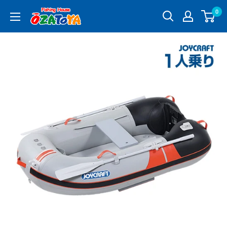
コ
0
釣
ン
具
テ
通
ン
販
ツ
OZATOYA
に
ス
キ
ッ
プ
す
る