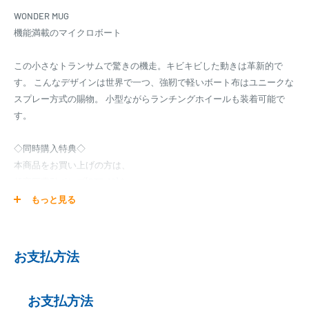
WONDER MUG
機能満載のマイクロボート
この小さなトランサムで驚きの機走。キビキビした動きは革新的で
す。 こんなデザインは世界で一つ、強靭で軽いボート布はユニークな
スプレー方式の賜物。 小型ながらランチングホイールも装着可能で
す。
◇同時購入特典◇
本商品をお買い上げの方は、
超高圧電動ポンプ(BTP-12)を
特別価格
もっと見る
29,500円で
ご購入頂けます！！
お支払方法
◇同時購入特典◇
本商品をお買い上げの方は、
ランチングホイール(LW-6)を
お支払方法