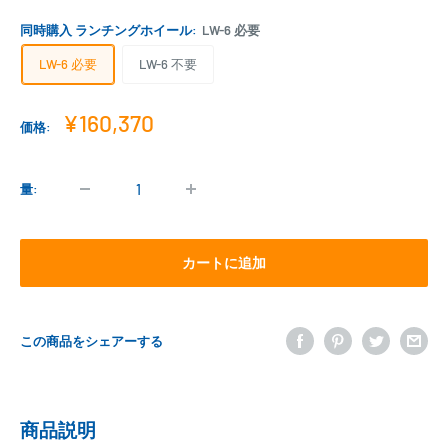
同時購入 ランチングホイール:
LW-6 必要
LW-6 必要
LW-6 不要
販
¥160,370
価格:
売
価
格
量:
カートに追加
この商品をシェアーする
商品説明