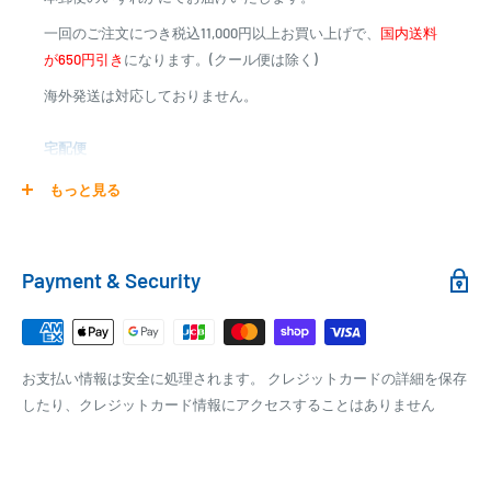
※一部高額商品、メーカー直送商品は、代金引換はご利用
※お客様都合による不良品以外の返品・交換はお受け致しておりませ
一回のご注文につき税込11,000円以上お買い上げで、
国内送料
いただけません
ん。
が650円引き
になります。(クール便は除く)
※ご不明な点はお問い合わせ下さい。
※最終的な送料は注文確認画面でご確認ください。
海外発送は対応しておりません。
商品合計金額
代引き手数料
※一部のご注文では、ご注文完了後に送料が変更になる場合がござい
000,00
1円～
0
9,999円
330円
ます。
宅配便
0
10,000円～29,999円
440円
0
30,000円～99,999円
660円
商品の配送は弊社指定の配送業者でお届けいたします。
もっと見る
100,000円～
1,100円～
クール便の場合は、送料にクール料金385円の手数料が加算さ
れます。
銀行振込
Payment & Security
銀行振込みをお選びの方は、ご注文後お振込みの案内のメール
□梱包サイズ
にて、お振込み先をお知らせ致します。
梱包サイズが160cm以内となります
※商品の発送はお客様のご入金を当方で確認後となります
お支払い情報は安全に処理されます。 クレジットカードの詳細を保存
全重量が30kg以内となります
※振込み手数料はお客様のご負担となります
したり、クレジットカード情報にアクセスすることはありません
ご注文内容によっては、2便に分けさせて頂く場合がござい
ます
PAYPAY
PayPay株式会社が提供するキャッシュレス決済サービスです。