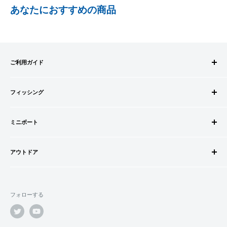
あなたにおすすめの商品
事前にPayPayのユーザー登録が必要になります。
事前にPayPayに残高がチャージされていることをご確認く
ださい。
お支払い時、PayPayの残高不足にてお支払いが行われなか
ご利用ガイド
った場合、再度お支払い手続きをいただきますようお願い
いたします。
ご注文方法
□お届け日
購入金額の一部だけをPayPayで支払うことはできません。
フィッシング
お支払方法
在庫がございましたら7営業日以内にお届けいたします
送料・配送について
ロッドビルドパーツ
SHOPIFYペイメント
商品の出荷が遅れる場合はメールでご連絡致します
キャンセル・返品について
ミニボート
ロッド
スマートフォン・タブレットを使ってご注文の方にご利用頂け
会員登録について
リール
ゴムボートセット
るサービスとなります。
会社情報
道糸・ライン
アウトドア
ゴムボート
Shop Payにてメールアドレスと携帯電話番号を登録すると、次
特定商取引法に基づく表記
ルアー
フローター
ウェダー
回購入時にメールアドレスと携帯電話番号宛てに送られる6桁
利用規約
ウキ・ウキ用品・目印
フロートボート
シューズ・ブーツ
のショップペイコード(SMS認証)を入力するだけで、配送先や
プライバシーポリシー
鈎・仕掛け
フォローする
ボートオプションパーツ
ライフジャケット
クレジットカード情報を再度入力することなく、簡単に支払い
オモリ・カゴ・ヨリモドシ
ボートカスタムパーツ
ができます。
サングラス
エサ
船外機・船外機用品
バッグ