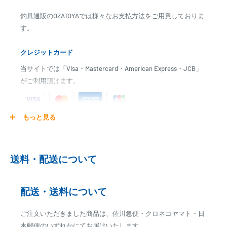
特別価格
釣具通販のOZATOYAでは様々なお支払方法をご用意しておりま
38,000円で
す。
ご購入頂けます！！
クレジットカード
当サイトでは「Visa・Mastercard・American Express・JCB」
【ボート・ボートパーツはお取り寄せ商品です】
がご利用頂けます。
発送日までに、2日～7日のお時間をいただく場合がございます。
メーカー在庫切れの場合は、ご注文をキャンセル又は予約扱いとさせ
ていただく場合がございますので、お急ぎの場合はご注文前に納期を
もっと見る
ご注文商品を発送後に、カード会社に登録された口座より、自
お問い合わせ下さい。
動引き落としとなります。
※ご予約商品の場合は、事前に決済を完了させて頂く場合
送料・配送について
がございます
■大型荷物の送料について■
※カード決済による手数料は発生致しません
※北海道・沖縄・離島はお問い合わせ下さい。
配送・送料について
※送料は目安となります。付属品などにより変更となる場合がござい
代金引換
ます。
ご注文いただきました商品は、佐川急便・クロネコヤマト・日
※商品代金に代引手数料(消費税込み)が加算されます
※追加のご注文が有る場合は、送料が変更となる場合がございます。
本郵便のいずれかにてお届けいたします。